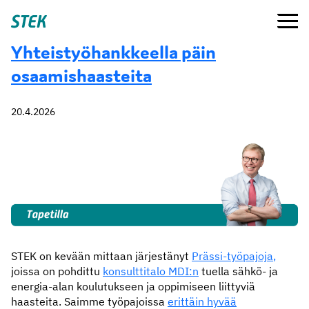
Siirry
Valikko
Stek
suoraan
sisältöön
Yhteistyöhankkeella päin
osaamishaasteita
20.4.2026
STEK on kevään mittaan järjestänyt
Prässi-työpajoja
,
joissa on pohdittu
konsulttitalo MDI:n
tuella sähkö- ja
energia-alan koulutukseen ja oppimiseen liittyviä
haasteita. Saimme työpajoissa
erittäin hyvää