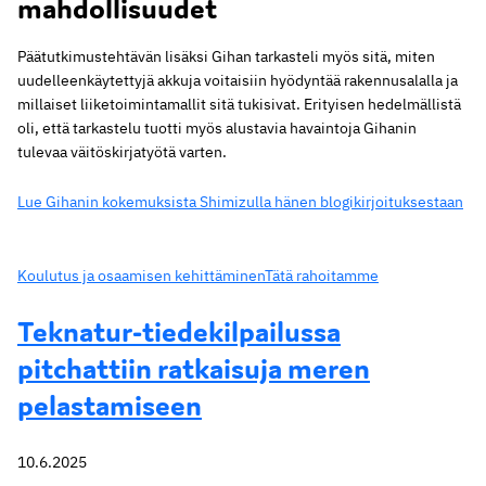
mahdollisuudet
Päätutkimustehtävän lisäksi Gihan tarkasteli myös sitä, miten
uudelleenkäytettyjä akkuja voitaisiin hyödyntää rakennusalalla ja
millaiset liiketoimintamallit sitä tukisivat. Erityisen hedelmällistä
oli, että tarkastelu tuotti myös alustavia havaintoja Gihanin
tulevaa väitöskirjatyötä varten.
Lue Gihanin kokemuksista Shimizulla hänen blogikirjoituksestaan
Koulutus ja osaamisen kehittäminen
Tätä rahoitamme
Teknatur-tiedekilpailussa
pitchattiin ratkaisuja meren
pelastamiseen
10.6.2025