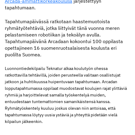
Arcada-ammattikorkeakoululla
järjestettyyn
tapahtumaan.
Tapahtumapäivässä ratkotaan haastemuotoista
ryhmätyötehtäviä, jotka liittyivät tänä vuonna meren
pelastamiseen robotiikan ja tekoälyn avulla.
Tapahtumapäivänä Arcadaan kokoontui 100 oppilasta
opettajineen 16 suomenruotsalaisesta koulusta eri
puolilta Suomea.
Luonnontiedekilpailu Teknatur alkaa koulutyön ohessa
ratkottavilla tehtävillä, joiden perusteella valitaan osallistujat
jatkoon ja huhtikuussa huipentuvaan tapahtumaan. Arcadan
lopputapahtumassa oppilaat muodostavat koulujen rajat ylittäviä
ryhmiä ja harjoittelevat samalla työskentelyä muiden,
entuudestaan tuntemattomien samanikäistensä kanssa.
Ryhmätyöskentely kuuluu joskus olevan niin antoisaa, että
tapahtumassa löytyy uusia ystäviä ja yhteyttä pidetään vielä
kilpailun jälkeenkin.