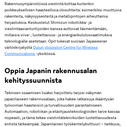
Rakennusympäristöissä viestintä kohtaa kuitenkin
poikkeuksellisen haasteellisia olosuhteita: esimerkiksi muuttuvia
rakenteita, näkyvyysesteitä ja metallipintojen aiheuttamia
heijastuksia. Keskustelut Shimizun robotiikka- ja
viestintäasiantuntijoiden kanssa auttoivat täsmentämään,
millaisia viive-, luotettavuus- ja energiankulutusvaatimuksia
teknologialle asetetaan. Opit tukevat suoraan Jayaweeran
väitöskirjatyötä
Oulun yliopiston Centre for Wireless
Communications
-yksikössä.
Oppia Japanin rakennusalan
kehityssuunnista
Teknisen osaamisen lisäksi harjoittelu tarjosi näkymän
japanilaiseen rakennusalaan, joka hakee ratkaisuja ikääntyvän
työvoiman haasteisiin ja turvallisuuden parantamiseen.
Automaation, robotiikan ja etäohjausteknologioiden tarve kasvaa
nopeasti, ja tämä tekee viestintätekniikoiden luotettavuudesta
entistä tärkeämpää. Japanilainen työskentelykulttuuri – tarkkuus,