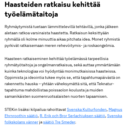
Haasteiden ratkaisu kehittää
työelämätaitoja
Ryhmäytymistä tuetaan lämmittelevillä tehtävillä, jonka jälkeen
aletaan ratkoa varsinaista haastetta. Ratkaisun keksittyään
ryhmällä oli kolme minuuttia aikaa pitchata idea. Monet ryhmistä
pyrkivät ratkaisemaan meren rehevöitymis- ja roskaongelmia.
Haasteen ratkaiseminen kehittää työelämässä tarpeellisia
ryhmätyötaitoja ja ongelmanratkaisua, sekä auttaa ymmärtämään
kuinka teknologiaa voi hyödyntää monimutkaisissa haasteissa.
Oppimista ja ideointia tukee myös se, että tapahtumapäivästä on
rakennettu hauska – yhtään väheksymättä sitä, että Teknatur-
tapahtuma mahdollistaa poissaolon koulusta ja muiden
samanikäisten suomenruotsalaisten nuorten tapaamisen.
STEKin lisäksi kilpailua rahoittavat
Svenska Kulturfonden
,
Magnus
Ehrnroothin säätiö
,
R. Erik och Bror Serlachiuksen säätiö
,
Svenska
folkskolans vänner
ja
säätiö Tre Smeder
.