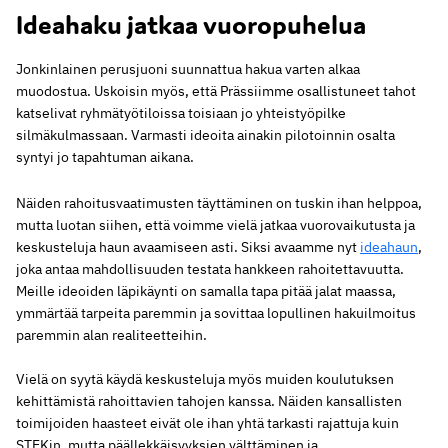
Ideahaku jatkaa vuoropuhelua
Jonkinlainen perusjuoni suunnattua hakua varten alkaa
muodostua. Uskoisin myös, että Prässiimme osallistuneet tahot
katselivat ryhmätyötiloissa toisiaan jo yhteistyöpilke
silmäkulmassaan. Varmasti ideoita ainakin pilotoinnin osalta
syntyi jo tapahtuman aikana.
Näiden rahoitusvaatimusten täyttäminen on tuskin ihan helppoa,
mutta luotan siihen, että voimme vielä jatkaa vuorovaikutusta ja
keskusteluja haun avaamiseen asti. Siksi avaamme nyt
ideahaun
,
joka antaa mahdollisuuden testata hankkeen rahoitettavuutta.
Meille ideoiden läpikäynti on samalla tapa pitää jalat maassa,
ymmärtää tarpeita paremmin ja sovittaa lopullinen hakuilmoitus
paremmin alan realiteetteihin.
Vielä on syytä käydä keskusteluja myös muiden koulutuksen
kehittämistä rahoittavien tahojen kanssa. Näiden kansallisten
toimijoiden haasteet eivät ole ihan yhtä tarkasti rajattuja kuin
STEKin, mutta päällekkäisyyksien välttäminen ja