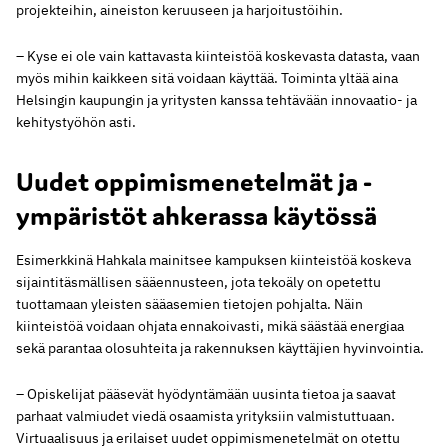
projekteihin, aineiston keruuseen ja harjoitustöihin.
– Kyse ei ole vain kattavasta kiinteistöä koskevasta datasta, vaan
myös mihin kaikkeen sitä voidaan käyttää. Toiminta yltää aina
Helsingin kaupungin ja yritysten kanssa tehtävään innovaatio- ja
kehitystyöhön asti.
Uudet oppimismenetelmät ja -
ympäristöt ahkerassa käytössä
Esimerkkinä Hahkala mainitsee kampuksen kiinteistöä koskeva
sijaintitäsmällisen sääennusteen, jota tekoäly on opetettu
tuottamaan yleisten sääasemien tietojen pohjalta. Näin
kiinteistöä voidaan ohjata ennakoivasti, mikä säästää energiaa
sekä parantaa olosuhteita ja rakennuksen käyttäjien hyvinvointia.
– Opiskelijat pääsevät hyödyntämään uusinta tietoa ja saavat
parhaat valmiudet viedä osaamista yrityksiin valmistuttuaan.
Virtuaalisuus ja erilaiset uudet oppimismenetelmät on otettu