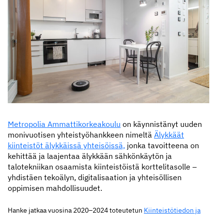
Metropolia Ammattikorkeakoulu
on käynnistänyt uuden
monivuotisen yhteistyöhankkeen nimeltä
Älykkäät
kiinteistöt älykkäissä yhteisöissä,
jonka tavoitteena on
kehittää ja laajentaa älykkään sähkönkäytön ja
talotekniikan osaamista kiinteistöistä korttelitasolle –
yhdistäen tekoälyn, digitalisaation ja yhteisöllisen
oppimisen mahdollisuudet.
Hanke jatkaa vuosina 2020–2024 toteutetun
Kiinteistötiedon ja