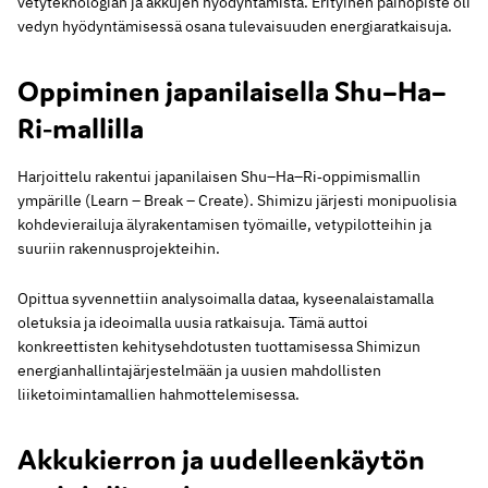
vetyteknologian ja akkujen hyödyntämistä. Erityinen painopiste oli
vedyn hyödyntämisessä osana tulevaisuuden energiaratkaisuja.
Oppiminen japanilaisella Shu–Ha–
Ri‑mallilla
Harjoittelu rakentui japanilaisen Shu–Ha–Ri‑oppimismallin
ympärille (Learn – Break – Create). Shimizu järjesti monipuolisia
kohdevierailuja älyrakentamisen työmaille, vetypilotteihin ja
suuriin rakennusprojekteihin.
Opittua syvennettiin analysoimalla dataa, kyseenalaistamalla
oletuksia ja ideoimalla uusia ratkaisuja. Tämä auttoi
konkreettisten kehitysehdotusten tuottamisessa Shimizun
energianhallintajärjestelmään ja uusien mahdollisten
liiketoimintamallien hahmottelemisessa.
Akkukierron ja uudelleenkäytön