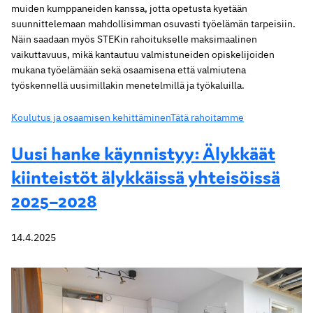
muiden kumppaneiden kanssa, jotta opetusta kyetään
suunnittelemaan mahdollisimman osuvasti työelämän tarpeisiin.
Näin saadaan myös STEKin rahoitukselle maksimaalinen
vaikuttavuus, mikä kantautuu valmistuneiden opiskelijoiden
mukana työelämään sekä osaamisena että valmiutena
työskennellä uusimillakin menetelmillä ja työkaluilla.
Koulutus ja osaamisen kehittäminen
Tätä rahoitamme
Uusi hanke käynnistyy: Älykkäät
kiinteistöt älykkäissä yhteisöissä
2025–2028
14.4.2025