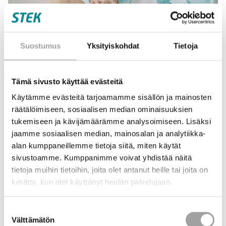
Suostumus
Yksityiskohdat
Tietoja
Tämä sivusto käyttää evästeitä
Käytämme evästeitä tarjoamamme sisällön ja mainosten
räätälöimiseen, sosiaalisen median ominaisuuksien
tukemiseen ja kävijämäärämme analysoimiseen. Lisäksi
Sähkö on yhä keskeisempi osa arkeamme ja sen
jaamme sosiaalisen median, mainosalan ja analytiikka-
turvallinen, toimiva ja kestävä käyttö perustuu pitkälti
alan kumppaneillemme tietoja siitä, miten käytät
standardeihin. Jotta tulevilla sähköalan osaajilla olisi
parempi ymmärrys standardien merkityksestä, on
sivustoamme. Kumppanimme voivat yhdistää näitä
Sähköteknisen standardoinnin perusteet -verkko-
tietoja muihin tietoihin, joita olet antanut heille tai joita on
opintojakso 2.0 kehitetty tukemaan sähköalan opintoja.
kerätty, kun olet käyttänyt heidän palvelujaan.
Monipuolinen kokonaisuus
Suostumuksen
Välttämätön
valinta