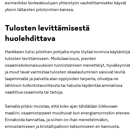
esimerkiksi korkeakoulujen yhteistyön vauhdittamiseksi käyvät
yksiin tällaisten pilotointien kanssa.
Tulosten levittämisestä
huolehdittava
Hankkeen tulisi pilottien pohjalta myös löytää toimivia käytäntöjä
tulosten levittämiseen. Modulaarisuus, pienten
osaamiskokonaisuuksien tunnistamisen menettelyt, hyväksynnät
ja muut tavat varmistaa tulosten skaalautuminen saisivat levitä
laajemmalle ja palvella alan oppijoiden tarpeita, olivatpa ne
lähtöisin tutkintotavoitteista tai halusta täydentää ammatissa
vaadittua osaamista tai taitoja.
Samalla pitäisi muistaa, että koko ajan tähdätään liikkuvaan
maaliin; osaamistarpeet muuttuvat kun energiamurroskin etenee.
Ennakoida kannattaa, ja siihen on ihan menetelmiäkin,
ennustamiseen ja kristallipalloon katsomiseen en kannusta.