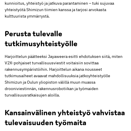
kunnioitus, yhteistyö ja jatkuva parantaminen – tuki sujuvaa
yhteistyötä Shimizun tiimien kanssa ja tarjosi arvokasta
kulttuurista ymmärrystä.
Perusta tulevalle
tutkimusyhteistyölle
Harjoittelun päätteeksi Jayaweera esitti ehdotuksen siitä, miten
V2X-pohjaiset turvallisuusviestit voitaisiin sovittaa
rakennusympäristöihin. Harjoittelun aikana nousseet
tutkimusaiheet avaavat mahdollisuuksia jatkoyhteistyölle
Shimizun ja Oulun yliopiston välillä muun muassa
drooniviestinnän, rakennusrobotiikan ja työmaiden
turvallisuusratkaisujen aloilla.
Kansainvälinen yhteistyö vahvistaa
tulevaisuuden työmaita