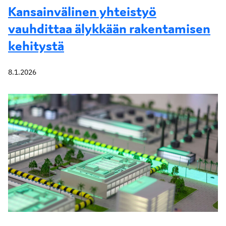
Kansainvälinen yhteistyö
vauhdittaa älykkään rakentamisen
kehitystä
8.1.2026