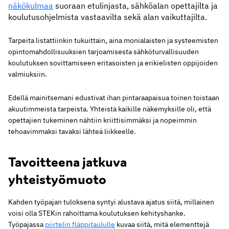
näkökulmaa
suoraan etulinjasta, sähköalan opettajilta ja
koulutusohjelmista vastaavilta sekä alan vaikuttajilta.
Tarpeita listattiinkin tukuittain, aina monialaisten ja systeemisten
opintomahdollisuuksien tarjoamisesta sähköturvallisuuden
koulutuksen sovittamiseen eritasoisten ja erikielisten oppijoiden
valmiuksiin.
Edellä mainitsemani edustivat ihan pintaraapaisua toinen toistaan
akuutimmeista tarpeista. Yhteistä kaikille näkemyksille oli, että
opettajien tukeminen nähtiin kriittisimmäksi ja nopeimmin
tehoavimmaksi tavaksi lähteä liikkeelle.
Tavoitteena jatkuva
yhteistyömuoto
Kahden työpajan tuloksena syntyi alustava ajatus siitä, millainen
voisi olla STEKin rahoittama koulutuksen kehityshanke.
Työpajassa
piirtelin fläppitaululle
kuvaa siitä, mitä elementtejä