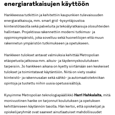
energiaratkaisujen käyttöön
Hankkeessa tutkittiin ja kehitettiin kaupunkien tulevaisuuden
energiaratkaisuja, mm. smart grid -kysyntäjoustoa
kiinteistötasolla sekä palveluita ja tekoälyratkaisuja olosuhteiden
hallintaan. Projektissa rakennettiin moderni tutkimus- ja
oppimisympäristö, joka soveltuu sekä huonetilojen että muun
rakennetun ympäristön tutkimukseen ja opetukseen.
Hankkeen tulokset antavat valmiuksia kehittää Metropolian
etäopetusta jatkossa mm. aikuis- ja täydennyskoulutuksen
tarpeisiin. Jo hankkeen aikana on kyetty siirtämään sen keskeiset
tulokset ja toimintatavat käytäntöön. Niitä on viety osaksi
kiinteistö- ja rakennusalan sekä sähkö- ja automaatiotekniikan
opintoja ja tuotettu niihin uusia opetussisältöjä.
Kysyimme Metropolian teknologiapäällikkö
Harri Hahkalalta
, mitä
monivuotinen hanke on tarjonnut koulutuksen ja opetuksen
kehittämiseen käytännön tasolla. Hän kertoi, että opiskelijat ja
opiskelijaryhmät ovat saaneet ainutlaatuiset mahdollisuudet