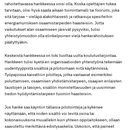
rahoitettavassa hankkeessa voisi olla. Koska opettajien tukea
tarvitaan, olisi hyvä saada aikaan toimintamalli tai foorumi, joka
sitä tarjoaa – vieläpä alakohtaisesti ja ratkaisuja spesifeihin
energiamurroksen osaamistarpeiden haasteisiin. Jotta
vaikutukset alan osaamiseen jäisivät pysyviksi, tulisi
yhteistyömuodon olla elinkelpoinen vielä hankerahoituksen
päätyttyäkin.
Keskeistä hankkeessa on toki tuottaa uutta koulutustarjontaa.
Hankkeen tulisi kyetä eri organisaatioiden yhteistyönä tekemään
uudentyyppistä sisältöä ja pilotoimaan niitä käytännössä.
Työpajoissa kaivattiiin pilotteja, jotka vastaavat esimerkiksi
poluttamisen, osaamisen yhdistämistarpeen, osaajien erilaisten
taustojen ja tasojen, sisällön monistettavuuden ja uusimman
tiedon hyödyntämistarpeen tuomiin haasteisiin.
Jos hanke saa käyntiin tällaisia pilotointeja ja kykenee
näyttämään, että niiden sisältö voi levitä osina tai
kokonaisuuksina muuallekin kuin yhteen oppilaitokseen, ollaan
saavutettu merkittäviä edistysaskelia. Uskoisin, että paineet