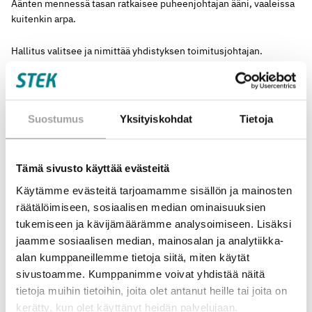
Äänten mennessä tasan ratkaisee puheenjohtajan ääni, vaaleissa
kuitenkin arpa.
Hallitus valitsee ja nimittää yhdistyksen toimitusjohtajan.
6§. Yhdistyksen nimen kirjoittaminen
Yhdistyksen nimen kirjoittavat puheenjohtaja tai toimitusjohtaja
kumpikin yksin.
Suostumus
Yksityiskohdat
Tietoja
7§. Tilikausi
Yhdistyksen tilikausi on kalenterivuosi.
Tämä sivusto käyttää evästeitä
Käytämme evästeitä tarjoamamme sisällön ja mainosten
8§
Yhdistyksen kokoukset
räätälöimiseen, sosiaalisen median ominaisuuksien
Yhdistyksen kokoukseen voidaan osallistua hallituksen tai
yhdistyksen kokouksen niin päättäessä myös
tukemiseen ja kävijämäärämme analysoimiseen. Lisäksi
tietoliikenneyhteyden tai muun teknisen apuvälineen avulla.
jaamme sosiaalisen median, mainosalan ja analytiikka-
Yhdistys pitää vuosittain kaksi varsinaista kokousta. Yhdistyksen
alan kumppaneillemme tietoja siitä, miten käytät
kevätkokous pidetään viimeistään huhtikuussa ja syyskokous
sivustoamme. Kumppanimme voivat yhdistää näitä
viimeistään marraskuussa hallituksen määräämänä päivänä.
tietoja muihin tietoihin, joita olet antanut heille tai joita on
Yhdistyksen kokouksissa on jokaisella varsinaisella jäsenellä yksi
kerätty, kun olet käyttänyt heidän palvelujaan.