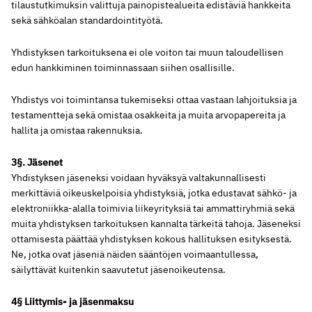
tilaustutkimuksin valittuja painopistealueita edistäviä hankkeita
sekä sähköalan standardointityötä.
Yhdistyksen tarkoituksena ei ole voiton tai muun taloudellisen
edun hankkiminen toiminnassaan siihen osallisille.
Yhdistys voi toimintansa tukemiseksi ottaa vastaan lahjoituksia ja
testamentteja sekä omistaa osakkeita ja muita arvopapereita ja
hallita ja omistaa rakennuksia.
3§. Jäsenet
Yhdistyksen jäseneksi voidaan hyväksyä valtakunnallisesti
merkittäviä oikeuskelpoisia yhdistyksiä, jotka edustavat sähkö- ja
elektroniikka-alalla toimivia liikeyrityksiä tai ammattiryhmiä sekä
muita yhdistyksen tarkoituksen kannalta tärkeitä tahoja. Jäseneksi
ottamisesta päättää yhdistyksen kokous hallituksen esityksestä.
Ne, jotka ovat jäseniä näiden sääntöjen voimaantullessa,
säilyttävät kuitenkin saavutetut jäsenoikeutensa.
4§ Liittymis- ja jäsenmaksu