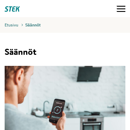
Siirry
Valikko
Stek
suoraan
sisältöön
Etusivu
Säännöt
Säännöt