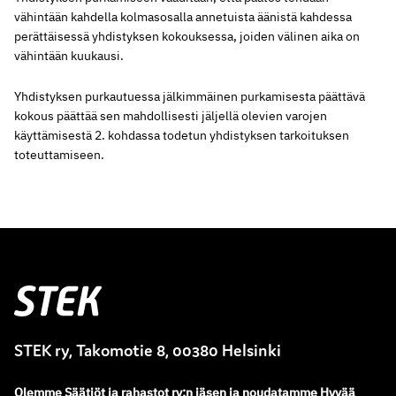
vähintään kahdella kolmasosalla annetuista äänistä kahdessa
perättäisessä yhdistyksen kokouksessa, joiden välinen aika on
vähintään kuukausi.
Yhdistyksen purkautuessa jälkimmäinen purkamisesta päättävä
kokous päättää sen mahdollisesti jäljellä olevien varojen
käyttämisestä 2. kohdassa todetun yhdistyksen tarkoituksen
toteuttamiseen.
Stek
STEK ry, Takomotie 8, 00380 Helsinki
Olemme
Säätiöt ja rahastot ry
:
n jäsen ja noudatamme
Hyvää