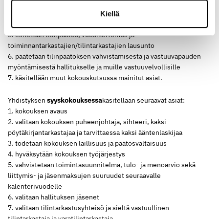
pöytäkirjantarkastajaa ja tarvittaessa kaksi ääntenlaskijaa
3. todetaan kokouksen laillisuus ja päätösvaltaisuus
Kiellä
4. hyväksytään kokouksen työjärjestys
5. esitetään tilinpäätös, vuosikertomus ja
toiminnantarkastajien/tilintarkastajien lausunto
6. päätetään tilinpäätöksen vahvistamisesta ja vastuuvapauden
myöntämisestä hallitukselle ja muille vastuuvelvollisille
7. käsitellään muut kokouskutsussa mainitut asiat.
Yhdistyksen
syyskokouksessa
käsitellään seuraavat asiat:
1. kokouksen avaus
2. valitaan kokouksen puheenjohtaja, sihteeri, kaksi
pöytäkirjantarkastajaa ja tarvittaessa kaksi ääntenlaskijaa
3. todetaan kokouksen laillisuus ja päätösvaltaisuus
4. hyväksytään kokouksen työjärjestys
5. vahvistetaan toimintasuunnitelma, tulo- ja menoarvio sekä
liittymis- ja jäsenmaksujen suuruudet seuraavalle
kalenterivuodelle
6. valitaan hallituksen jäsenet
7. valitaan tilintarkastusyhteisö ja sieltä vastuullinen
tilintarkastaja ja varatilintarkastaja