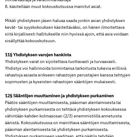
8. käsitellään muut kokouskutsussa mainitut asiat.
Mikäli yhdistyksen jäsen haluaa saada jonkin asian yhdistyksen
kevät- tai syyskokouksen käsiteltäväksi, on hänen ilmoitettava
siitä kirjallisesti hallitukselle niin hyvissä ajoin, että asia voidaan
sisällyttää kokouskutsuun.
11§ Yhdistyksen varojen hankinta
Yhdistyksen varat on sijoitettava tuottavasti ja turvaavasti.
Yhdistys voi hallinnoida toimintansa tarkoitusta tukevia erillisiä
rahastoja asiasta erikseen rahastojen perustajien kanssa tehtyjen
sopimusten ja kyseisten rahastojen sääntöjen mukaisesti.
12§ Sääntöjen muuttaminen ja yhdistyksen purkaminen
Päätös sääntöjen muuttamisesta, pääoman alentamisesta tai
yhdistyksen purkamisesta on tehtävä yhdistyksen kokouksessa
vähintään kahden kolmasosan (2/3) enemmistöllä annetuista
äänistä. Kokouskutsussa on mainittava sääntöjen muuttamisesta,
pääoman alentamisesta tai yhdistyksen purkamisesta.
Yhdistyksen purkamiseen vaaditaan, että päätös tehdään