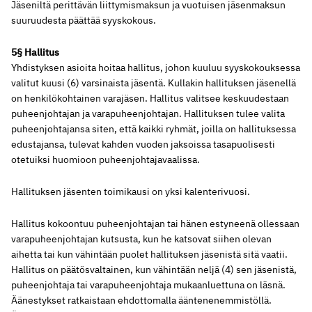
Jäseniltä perittävän liittymismaksun ja vuotuisen jäsenmaksun
suuruudesta päättää syyskokous.
5§ Hallitus
Yhdistyksen asioita hoitaa hallitus, johon kuuluu syyskokouksessa
valitut kuusi (6) varsinaista jäsentä. Kullakin hallituksen jäsenellä
on henkilökohtainen varajäsen. Hallitus valitsee keskuudestaan
puheenjohtajan ja varapuheenjohtajan. Hallituksen tulee valita
puheenjohtajansa siten, että kaikki ryhmät, joilla on hallituksessa
edustajansa, tulevat kahden vuoden jaksoissa tasapuolisesti
otetuiksi huomioon puheenjohtajavaalissa.
Hallituksen jäsenten toimikausi on yksi kalenterivuosi.
Hallitus kokoontuu puheenjohtajan tai hänen estyneenä ollessaan
varapuheenjohtajan kutsusta, kun he katsovat siihen olevan
aihetta tai kun vähintään puolet hallituksen jäsenistä sitä vaatii.
Hallitus on päätösvaltainen, kun vähintään neljä (4) sen jäsenistä,
puheenjohtaja tai varapuheenjohtaja mukaanluettuna on läsnä.
Äänestykset ratkaistaan ehdottomalla ääntenenemmistöllä.