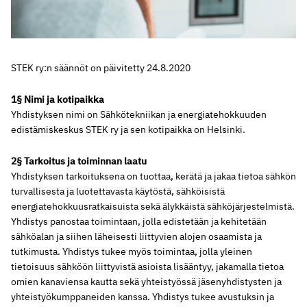
STEK ry:n säännöt on päivitetty 24.8.2020
1§ Nimi ja kotipaikka
Yhdistyksen nimi on Sähkötekniikan ja energiatehokkuuden
edistämiskeskus STEK ry ja sen kotipaikka on Helsinki.
2§ Tarkoitus ja toiminnan laatu
Yhdistyksen tarkoituksena on tuottaa, kerätä ja jakaa tietoa sähkön
turvallisesta ja luotettavasta käytöstä, sähköisistä
energiatehokkuusratkaisuista sekä älykkäistä sähköjärjestelmistä.
Yhdistys panostaa toimintaan, jolla edistetään ja kehitetään
sähköalan ja siihen läheisesti liittyvien alojen osaamista ja
tutkimusta. Yhdistys tukee myös toimintaa, jolla yleinen
tietoisuus sähköön liittyvistä asioista lisääntyy, jakamalla tietoa
omien kanaviensa kautta sekä yhteistyössä jäsenyhdistysten ja
yhteistyökumppaneiden kanssa. Yhdistys tukee avustuksin ja