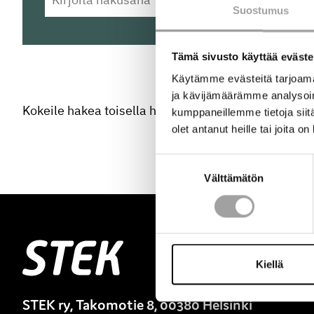
Suostumus
Tämä sivusto käyttää eväste
Käytämme evästeitä tarjoama
ja kävijämäärämme analysoim
Kokeile hakea toisella hakusanalla.
kumppaneillemme tietoja siitä
olet antanut heille tai joita o
Suostumuksen
Välttämätön
valinta
Stek
Kiellä
STEK ry, Takomotie 8, 00380 Helsinki