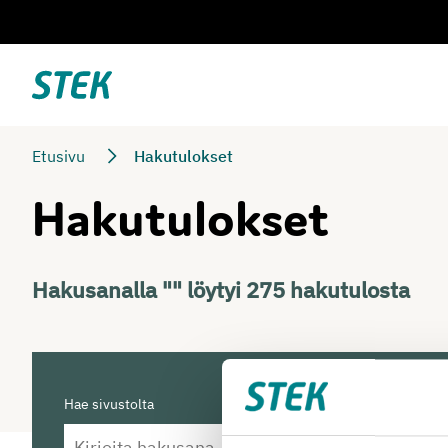
Siirry
suoraan
sisältöön
Stek
Etusivu
Hakutulokset
Hakutulokset
Hakusanalla "" löytyi 275 hakutulosta
Hae sivustolta