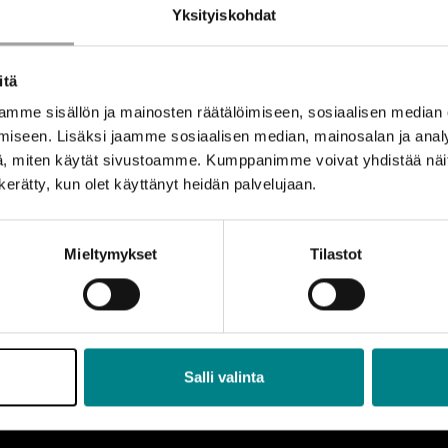
Yksityiskohdat
itä
mme sisällön ja mainosten räätälöimiseen, sosiaalisen median
iseen. Lisäksi jaamme sosiaalisen median, mainosalan ja analy
, miten käytät sivustoamme. Kumppanimme voivat yhdistää näitä t
n kerätty, kun olet käyttänyt heidän palvelujaan.
Mieltymykset
Tilastot
Salli valinta