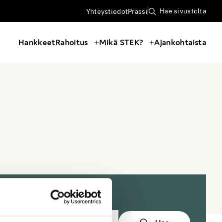
Hae sivustolta
Yhteystiedot
Prässi
Hankkeet
Rahoitus
Mikä STEK?
Ajankohtaista