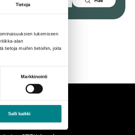
Hae
Tietoja
 ominaisuuksien tukemiseen
tiikka-alan
ietoja muihin tietoihin, joita
Markkinointi
Yhteystiedot
Salli kaikki
Tietosuojalauseke