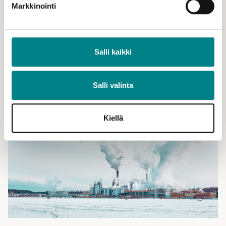
Markkinointi
Laaja jäsenistömme koostuu muista yhdistyksistä, jotka edustavat
niin alalla toimivia ammattiryhmiä kuin yrityksiäkin.
Salli kaikki
Salli valinta
Kiellä