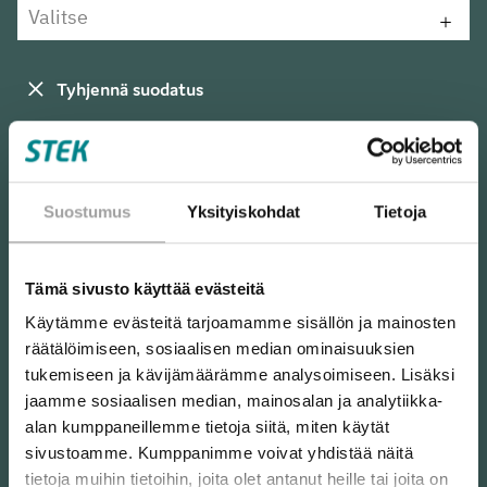
Valitse
Tyhjennä suodatus
Ideahaku
Kannanotto
Kolumni
Koulutus ja osaamisen kehittäminen
Suostumus
Yksityiskohdat
Tietoja
Muut toimialaa edistävät hankkeet
Prässi
Resilienssi-teemahaku 2025
Teemahaku: osaaminen
Tämä sivusto käyttää evästeitä
Tiedekasvatus
Tutkimus, kehitys ja innovaatiot
Käytämme evästeitä tarjoamamme sisällön ja mainosten
Tätä rahoitamme
Uutiset
energiamurros
räätälöimiseen, sosiaalisen median ominaisuuksien
tukemiseen ja kävijämäärämme analysoimiseen. Lisäksi
Ideahaku
rahoitus
Regulaatio
resilienssi
jaamme sosiaalisen median, mainosalan ja analytiikka-
alan kumppaneillemme tietoja siitä, miten käytät
strategia 2025-2030
teemahaku
tiedekasvatus
sivustoamme. Kumppanimme voivat yhdistää näitä
TKI
uusi STEK
vaikuttavuus
tietoja muihin tietoihin, joita olet antanut heille tai joita on