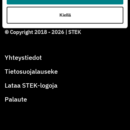
Olemme
Säätiöt ja rahastot ry
:
n jäsen ja noudatamme
Hyvää
Kiellä
säätiötapaa.
© Copyright 2018 - 2026 | STEK
Yhteystiedot
Tietosuojalauseke
Lataa STEK-logoja
Palaute