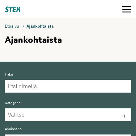
Siirry
Valikko
Stek
suoraan
sisältöön
Etusivu
Ajankohtaista
Ajankohtaista
Haku
Kategoria
Valitse
Avainsana