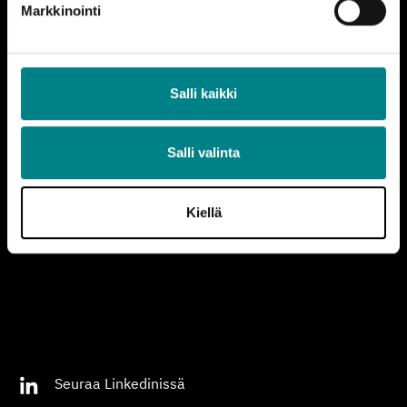
Markkinointi
© Copyright 2018 - 2026 | STEK
Salli kaikki
Yhteystiedot
Tietosuojalauseke
Salli valinta
Lataa STEK-logoja
Kiellä
Palaute
Seuraa Linkedinissä