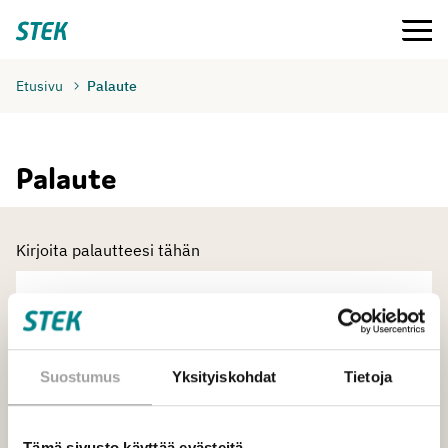
Siirry
Valikko
Stek
suoraan
sisältöön
Etusivu
Palaute
Palaute
Kirjoita palautteesi tähän
Suostumus
Yksityiskohdat
Tietoja
Tämä sivusto käyttää evästeitä