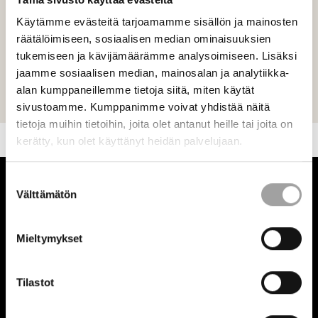
Käytämme evästeitä tarjoamamme sisällön ja mainosten
räätälöimiseen, sosiaalisen median ominaisuuksien
tukemiseen ja kävijämäärämme analysoimiseen. Lisäksi
jaamme sosiaalisen median, mainosalan ja analytiikka-
Lähetä
alan kumppaneillemme tietoja siitä, miten käytät
sivustoamme. Kumppanimme voivat yhdistää näitä
tietoja muihin tietoihin, joita olet antanut heille tai joita on
kerätty, kun olet käyttänyt heidän palvelujaan.
Suostumuksen
Välttämätön
valinta
Stek
Mieltymykset
STEK ry, Takomotie 8, 00380 Helsinki
Tilastot
Olemme
Säätiöt ja rahastot ry
:
n jäsen ja noudatamme
Hyvää
säätiötapaa.