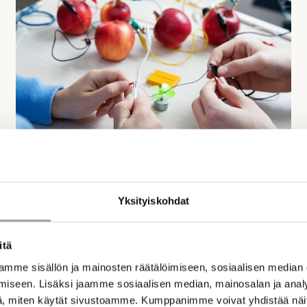
Yksityiskohdat
13.5.2026 – Projektit
itä
Haista kWh! – energia näkyväksi ja
mme sisällön ja mainosten räätälöimiseen, sosiaalisen median
koettavaksi
iseen. Lisäksi jaamme sosiaalisen median, mainosalan ja analy
, miten käytät sivustoamme. Kumppanimme voivat yhdistää näitä t