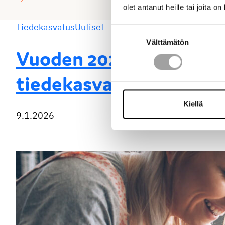
olet antanut heille tai joita o
Tiedekasvatus
Uutiset
Suostumuksen
Välttämätön
valinta
Vuoden 2026 ensimmäin
tiedekasvatushankkeill
Kiellä
9.1.2026