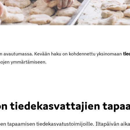
on avautumassa. Kevään haku on kohdennettu yksinomaan
tie
eemojen ymmärtämiseen.
ön tiedekasvattajien tapa
sen tapaamisen tiedekasvatustoimijoille. Iltapäivän a