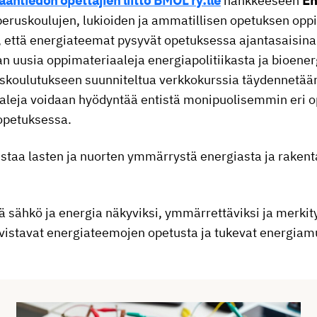
aantiedon opettajien liitto BMOL ry:lle
hankkeeseen
En
 peruskoulujen, lukioiden ja ammatillisen opetuksen opp
että energiateemat pysyvät opetuksessa ajantasaisina ja
 uusia oppimateriaaleja energiapolitiikasta ja bioener
skoulutukseen suunniteltua verkkokurssia täydennetään 
aleja voidaan hyödyntää entistä monipuolisemmin eri o
 opetuksessa.
taa lasten ja nuorten ymmärrystä energiasta ja rakenta
dä sähkö ja energia näkyviksi, ymmärrettäviksi ja merki
ahvistavat energiateemojen opetusta ja tukevat energia