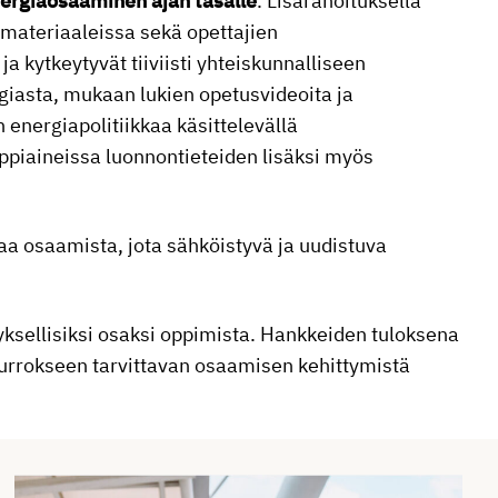
ergiaosaaminen ajan tasalle
. Lisärahoituksella
imateriaaleissa sekä opettajien
 kytkeytyvät tiiviisti yhteiskunnalliseen
giasta, mukaan lukien opetusvideoita ja
energiapolitiikkaa käsittelevällä
ppiaineissa luonnontieteiden lisäksi myös
a osaamista, jota sähköistyvä ja uudistuva
tyksellisiksi osaksi oppimista. Hankkeiden tuloksena
murrokseen tarvittavan osaamisen kehittymistä