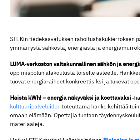
STEKin tiedekasvatuksen rahoitushakukierroksen pää
ymmärrystä sähköstä, energiasta ja energiamurrok
LUMA‑verkoston valtakunnallinen sähkön ja energ
oppimispolun alakoulusta toiselle asteelle. Hankkee
tuovat energia-aiheet konkreettisiksi ja tukevat op
Haista kWh! – energia näkyväksi ja koettavaksi
‑ha
kulttuuripalveluiden
toteuttama hanke kehittää toim
omaan elämään. Opettajia tuetaan täydennyskoulutuk
materiaaleja.