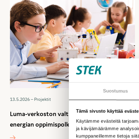
Suostumus
13.5.2026 – Projektit
Tämä sivusto käyttää eväste
Luma-verkoston valtakunnallinen sähkön ja
Käytämme evästeitä tarjoama
energian oppimispolku käynnistyy 2027
ja kävijämäärämme analysoim
kumppaneillemme tietoja siitä