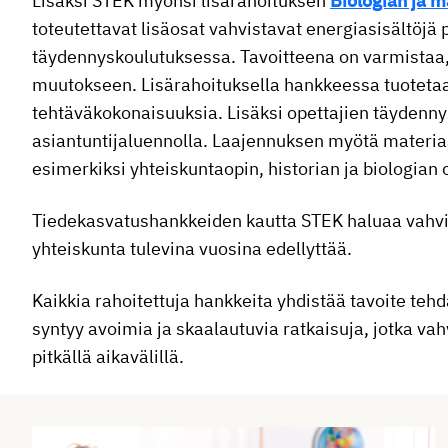
Lisäksi STEK myönsi lisärahoituksen
Biologian ja m
toteutettavat lisäosat vahvistavat energiasisältöjä
täydennyskoulutuksessa. Tavoitteena on varmistaa, 
muutokseen. Lisärahoituksella hankkeessa tuotetaan
tehtäväkokonaisuuksia. Lisäksi opettajien täydenny
asiantuntijaluennolla. Laajennuksen myötä materia
esimerkiksi yhteiskuntaopin, historian ja biologian
Tiedekasvatushankkeiden kautta STEK haluaa vahvis
yhteiskunta tulevina vuosina edellyttää.
Kaikkia rahoitettuja hankkeita yhdistää tavoite teh
syntyy avoimia ja skaalautuvia ratkaisuja, jotka v
pitkällä aikavälillä.