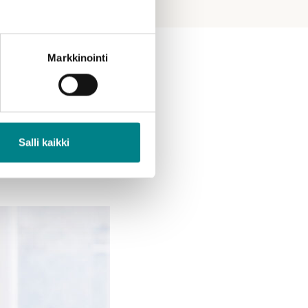
Markkinointi
netaan
Salli kaikki