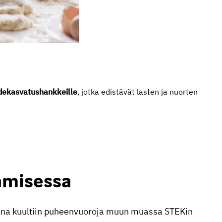
dekasvatushankkeille
, jotka edistävät lasten ja nuorten
amisessa
ikana kuultiin puheenvuoroja muun muassa STEKin