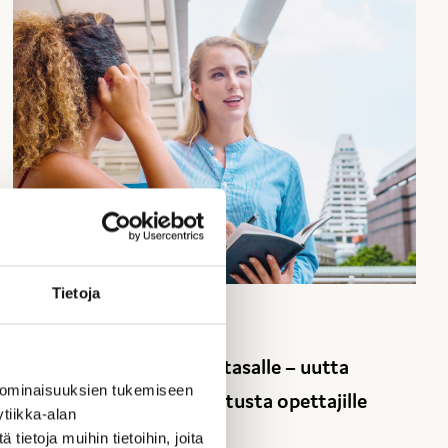
Tietoja
23.1.2026 – Projektit
Energiaosaaminen ajan tasalle – uutta
 ominaisuuksien tukemiseen
oppimateriaalia ja koulutusta opettajille
tiikka-alan
ietoja muihin tietoihin, joita