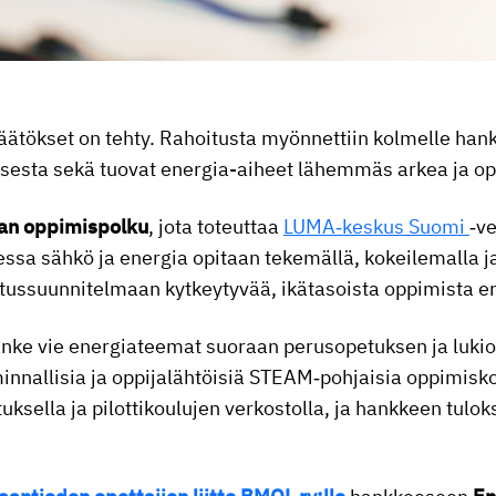
tökset on tehty. Rahoitusta myönnettiin kolmelle hankke
sesta sekä tuovat energia-aiheet lähemmäs arkea ja op
ian oppimispolku
, jota toteuttaa
LUMA‑keskus Suomi
‑v
ssa sähkö ja energia opitaan tekemällä, kokeilemalla ja
etussuunnitelmaan kytkeytyvää, ikätasoista oppimista er
nke vie energiateemat suoraan perusopetuksen ja luki
innallisia ja oppijalähtöisiä STEAM‑pohjaisia oppimisko
sella ja pilottikoulujen verkostolla, ja hankkeen tulok