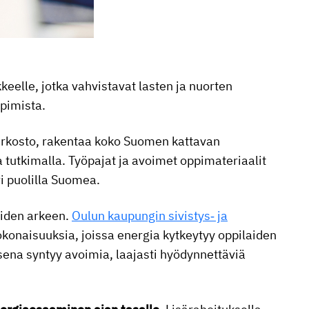
elle, jotka vahvistavat lasten ja nuorten
pimista.
erkosto, rakentaa koko Suomen kattavan
 tutkimalla. Työpajat ja avoimet oppimateriaalit
i puolilla Suomea.
oiden arkeen.
Oulun kaupungin sivistys‑ ja
konaisuuksia, joissa energia kytkeytyy oppilaiden
sena syntyy avoimia, laajasti hyödynnettäviä