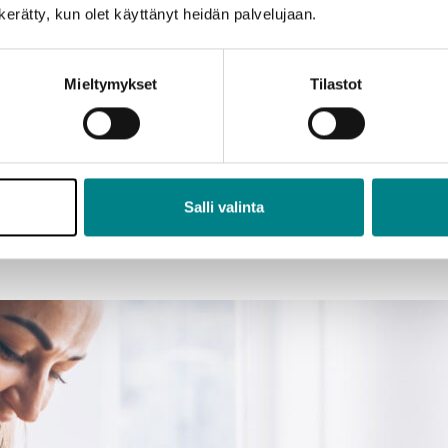
n kerätty, kun olet käyttänyt heidän palvelujaan.
Mieltymykset
Tilastot
en rahoitushaku kohden
e
Salli valinta