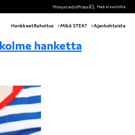
Hae sivustolta
Yhteystiedot
Prässi
Hankkeet
Rahoitus
Mikä STEK?
Ajankohtaista
 kolme hanketta