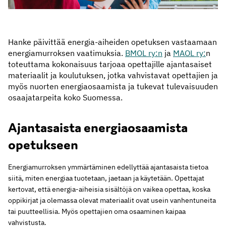
Hanke päivittää energia-aiheiden opetuksen vastaamaan
energiamurroksen vaatimuksia.
BMOL ry:n
ja
MAOL ry:
n
toteuttama kokonaisuus tarjoaa opettajille ajantasaiset
materiaalit ja koulutuksen, jotka vahvistavat opettajien ja
myös nuorten energiaosaamista ja tukevat tulevaisuuden
osaajatarpeita koko Suomessa.
Ajantasaista energiaosaamista
opetukseen
Energiamurroksen ymmärtäminen edellyttää ajantasaista tietoa
siitä, miten energiaa tuotetaan, jaetaan ja käytetään. Opettajat
kertovat, että energia-aiheisia sisältöjä on vaikea opettaa, koska
oppikirjat ja olemassa olevat materiaalit ovat usein vanhentuneita
tai puutteellisia. Myös opettajien oma osaaminen kaipaa
vahvistusta.