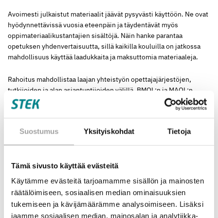
Avoimesti julkaistut materiaalit jäävät pysyvästi käyttöön. Ne ovat
hyödynnettävissä vuosia eteenpäin ja täydentävät myös
oppimateriaalikustantajien sisältöjä. Näin hanke parantaa
opetuksen yhdenvertaisuutta, sillä kaikilla kouluilla on jatkossa
mahdollisuus käyttää laadukkaita ja maksuttomia materiaaleja.
Rahoitus mahdollistaa laajan yhteistyön opettajajärjestöjen,
tutkijoiden ja alan asiantuntijoiden välillä. BMOL:n ja MAOL:n
vahvat verkostot tuovat rahoitukselle merkittävän
vipuvaikutuksen: tiedot ja materiaalit leviävät nopeasti koko
maahan ja pysyvät käytössä vielä hankkeen päättymisen jälkeen.
Suostumus
Yksityiskohdat
Tietoja
Kohti energiaosaavaa tulevaisuutta
Tämä sivusto käyttää evästeitä
Hanke rakentaa perustaa suomalaiselle energiaosaamiselle:
Käytämme evästeitä tarjoamamme sisällön ja mainosten
opettajien lisääntynyt osaaminen, avoimet materiaalit ja paraneva
räätälöimiseen, sosiaalisen median ominaisuuksien
opetuksen laatu vahvistavat nuorten käsitystä
tukemiseen ja kävijämäärämme analysoimiseen. Lisäksi
energiajärjestelmästä ja sen tulevaisuuden mahdollisuuksista.
Samalla hanke tukee sitä, että yhä useampi nuori löytäisi tiensä
jaamme sosiaalisen median, mainosalan ja analytiikka-