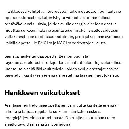
Hankkeessa kehitetään tuoreeseen tutkimustietoon pohjautuvia
opetusmateriaaleja, kuten lyhyitä videoita ja toiminnallisia
tehtäväkokonaisuuksia, joiden avulla energia-aiheiden opetus
muuttuu selkeämmäksi ja ajantasaisemmaksi. Sisällöt sidotaan
valtakunnallisiin opetussuunnitelmiin, ja ne julkaistaan avoimesti
kaikille opettajille BMOL:n ja MAOL:n verkostojen kautta.
Samalla hanke tarjoaa opettajille monipuolista
täydennyskoulutusta: tutkijoiden asiantuntijaluentoja, alueellisia
luentoiltoja sekä lähikoulutuksia, joiden avulla opettajat saavat
päivitetyn käsityksen energiajärjestelmästä ja sen muutoksista.
Hankkeen vaikutukset
Ajantasainen tieto lisää opettajien varmuutta käsitellä energia-
aiheita ja tarjoaa oppilaille selkeämmän kokonaiskuvan
energiajärjestelmän toiminnasta. Opettajien kautta hankkeen
sisältö tavoittaa laajasti myös nuoria.