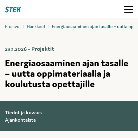
Siirry
Valikko
Stek
suoraan
sisältöön
Etusivu
Hankkeet
Energiaosaaminen ajan tasalle – uutta oppim
23.1.2026 - Projektit
Energiaosaaminen ajan tasalle
– uutta oppimateriaalia ja
koulutusta opettajille
Tiedot ja kuvaus
Ajankohtaista