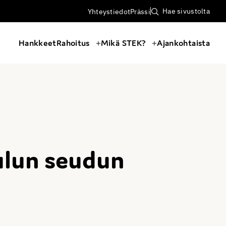
Hae sivustolta
Yhteystiedot
Prässi
Hankkeet
Rahoitus
Mikä STEK?
Ajankohtaista
ulun seudun