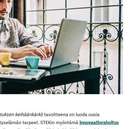
utuksen keihäänkärki
) tavoitteena on luoda uusia
rityselämän tarpeet. STEKin myöntämä
innovaatiorahoitus