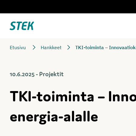
Siirry
suoraan
sisältöön
Stek
Etusivu
Hankkeet
TKI-toiminta – Innovaatiok
10.6.2025 - Projektit
TKI-toiminta – In
energia-alalle