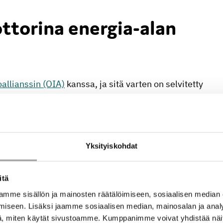
ttorina energia-alan
allianssin (OIA)
kanssa, ja sitä varten on selvitetty
innovaatiokehittämisen tarpeita. SEIK-hanke
otalouden tutkimusyksikön
monialainen ja
an kansainvälisiä ja muiden tieteenalojen
en käyttöönoton haasteita. Hanke tukee eri alojen
Yksityiskohdat
en innovaatio-osaamisen kehittämistä.
ja yliopistojen tutkimusyhteistyön lisäksi
itä
ulutus- ja kehitysyhteistyötä. Hankkeessa pilotoidaan
mme sisällön ja mainosten räätälöimiseen, sosiaalisen median
novaatioprojekti, jonka tavoitteena on tehdä
iseen. Lisäksi jaamme sosiaalisen median, mainosalan ja analy
, miten käytät sivustoamme. Kumppanimme voivat yhdistää näitä t
 vaihtuvilla sähkö- ja energia-alan teemoilla.