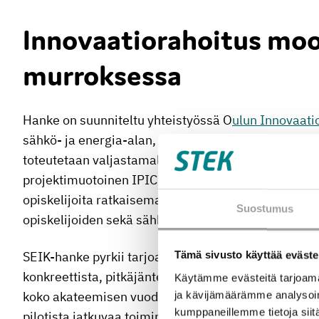
Innovaatiorahoitus moo
murroksessa
Hanke on suunniteltu yhteistyössä O
ulun Innovaatio
sähkö- ja energia-alan, etenkin vetyekosysteemin 
toteutetaan valjastamalla
Oulun yliopiston Tuotant
projektimuotoinen IPIC-maisteriohjelma kouluttama
opiskelijoita ratkaisemaan puhtaiden energiamuotoj
Suostumus
opiskelijoiden sekä sähkö- ja energia-alan yrityst
SEIK-hanke pyrkii tarjoamaan perinteisen yritysten 
Tämä sivusto käyttää eväste
konkreettista, pitkäjänteistä ja kunnianhimoista ko
Käytämme evästeitä tarjoama
koko akateemisen vuoden mittainen vetytalouden in
ja kävijämäärämme analysoim
kumppaneillemme tietoja siitä
pilotista jatkuvaa toimintaa IPIC-maisteriohjelmaan