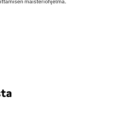
hittämisen maisteriohjelma.
sta