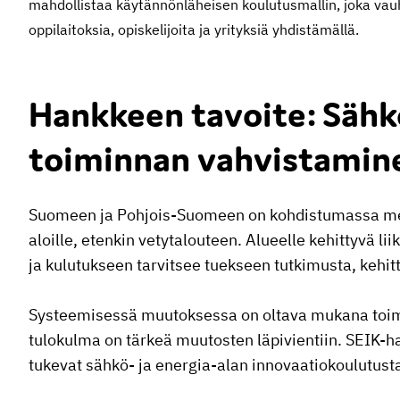
mahdollistaa käytännönläheisen koulutusmallin, joka vauh
oppilaitoksia, opiskelijoita ja yrityksiä yhdistämällä.
Hankkeen tavoite: Sähkö
toiminnan vahvistamin
Suomeen ja Pohjois-Suomeen on kohdistumassa merki
aloille, etenkin vetytalouteen. Alueelle kehittyvä 
ja kulutukseen tarvitsee tuekseen tutkimusta, kehitt
Systeemisessä muutoksessa on oltava mukana toimij
tulokulma on tärkeä muutosten läpivientiin. SEIK-ha
tukevat sähkö- ja energia-alan innovaatiokoulutusta