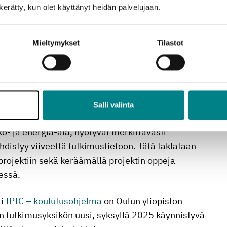
n kerätty, kun olet käyttänyt heidän palvelujaan.
ovaatioita ja
Mieltymykset
Tilastot
aan, on se että nopeasti muuttuvassa
Salli valinta
vin hitaasti korkeakoulujen opetussisällöiksi.
- ja energia-ala, hyötyvät merkittävästi
yhdistyy viiveettä tutkimustietoon. Tätä taklataan
ojektiin sekä keräämällä projektin oppeja
essä.
li
IPIC – koulutusohjelma
on Oulun yliopiston
n tutkimusyksikön uusi, syksyllä 2025 käynnistyvä