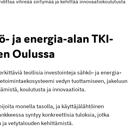
dittaa vihreää siirtymää ja kehittää innovaatiokoulutusta
- ja energia-alan TKI-
en Oulussa
ttäviä teollisia investointeja sähkö- ja energia-
liiketoimintaekosysteemi vedyn tuottamiseen, jakeluun
ämistä, koulutusta ja innovaatioita.
oita monella tasolla, ja käyttäjälähtöinen
nkkeessa syntyy konkreettisia tuloksia, jotka
 ja vetytalouden kehittämistä.