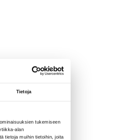
Tietoja
 ominaisuuksien tukemiseen
tiikka-alan
ietoja muihin tietoihin, joita