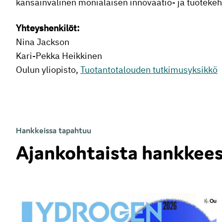
kansainvälinen monialaisen innovaatio- ja tuoteke
Yhteyshenkilöt:
Nina Jackson
Kari-Pekka Heikkinen
Oulun yliopisto,
Tuotantotalouden tutkimusyksikkö
Hankkeissa tapahtuu
Ajankohtaista hankkee