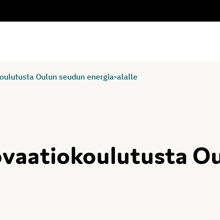
oulutusta Oulun seudun energia-alalle
novaatiokoulutusta O