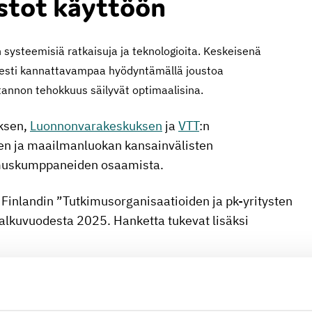
stot käyttöön
n systeemisiä ratkaisuja ja teknologioita. Keskeisenä
esti kannattavampaa hyödyntämällä joustoa
otannon tehokkuus säilyvät optimaalisina.
oksen,
Luonnonvarakeskuksen
ja
VTT
:n
ksen ja maailmanluokan kansainvälisten
imuskumppaneiden osaamista.
inlandin ”Tutkimusorganisaatioiden ja pk-yritysten
alkuvuodesta 2025. Hanketta tukevat lisäksi
ekteille, joiden avulla Suomeen syntyy
mpärille korkean teknologian vientiekosysteemi.