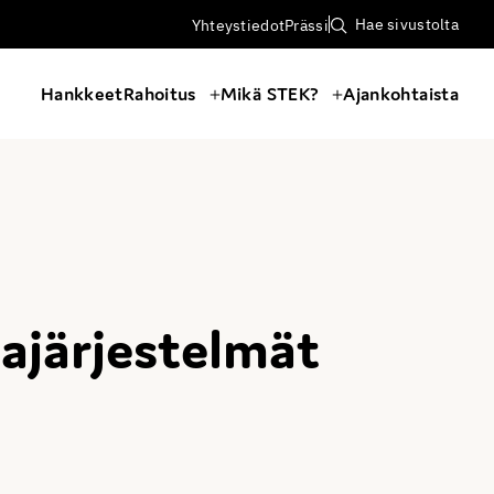
Hae sivustolta
Yhteystiedot
Prässi
Hankkeet
Rahoitus
Mikä STEK?
Ajankohtaista
ajärjestelmät