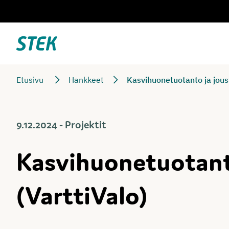
Siirry
suoraan
sisältöön
Stek
Etusivu
Hankkeet
Kasvihuonetuotanto ja joust
9.12.2024 - Projektit
Kasvihuonetuotanto
(VarttiValo)