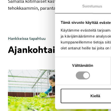
Samalla kotimaiset kasvihuoneet saadaan tukemaa
Suostumus
tehokkaammin, parantaen molempien kriittisten yht
Tämä sivusto käyttää eväste
Käytämme evästeitä tarjoama
ja kävijämäärämme analysoim
Hankkeissa tapahtuu
kumppaneillemme tietoja siitä
Ajankohtaista hankkee
olet antanut heille tai joita o
Suostumuksen
Välttämätön
valinta
Kiellä