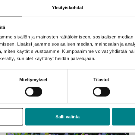
n Suomen energiajärjestelmää entistä
Yksityiskohdat
eiskunnan osa-alueiden resilienssiä.
itä
mme sisällön ja mainosten räätälöimiseen, sosiaalisen median
iseen. Lisäksi jaamme sosiaalisen median, mainosalan ja analy
, miten käytät sivustoamme. Kumppanimme voivat yhdistää näitä t
sta
n kerätty, kun olet käyttänyt heidän palvelujaan.
Mieltymykset
Tilastot
Salli valinta