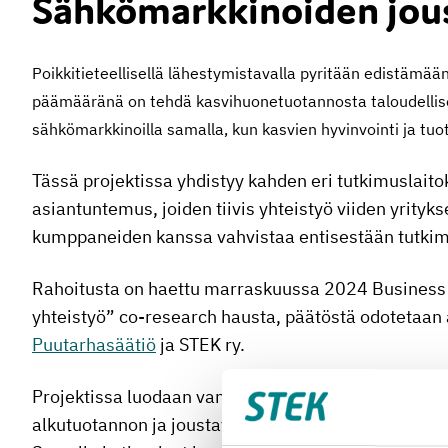
Sähkömarkkinoiden jou
Poikkitieteellisellä lähestymistavalla pyritään edistämää
päämääränä on tehdä kasvihuonetuotannosta taloudellis
sähkömarkkinoilla samalla, kun kasvien hyvinvointi ja tu
Tässä projektissa yhdistyy kahden eri tutkimuslait
asiantuntemus, joiden tiivis yhteistyö viiden yrity
kumppaneiden kanssa vahvistaa entisestään tutk
Rahoitusta on haettu marraskuussa 2024 Business F
yhteistyö” co-research hausta, päätöstä odotetaan 
Puutarhasäätiö
ja STEK ry.
Projektissa luodaan vankka pohja myöhemmille proj
alkutuotannon ja joustavien energiajärjestelmien y