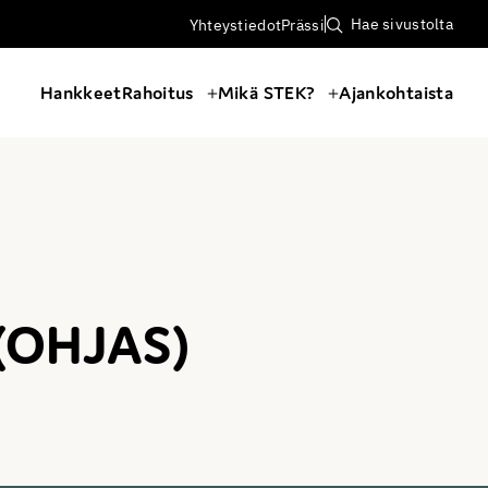
Hae sivustolta
Yhteystiedot
Prässi
Hankkeet
Rahoitus
Mikä STEK?
Ajankohtaista
 (OHJAS)