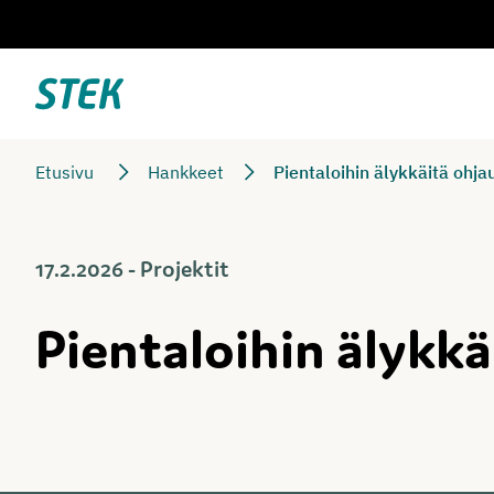
Siirry
suoraan
sisältöön
Stek
Etusivu
Hankkeet
Pientaloihin älykkäitä ohj
17.2.2026 - Projektit
Pientaloihin älykk