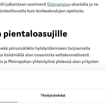
lit julkaistaan avoimesti
Digicampus
-alustalla ja ne
ntaloteollisuutta kuin korkeakoulujen opetusta.
 pientaloasujille
 sekä pörssisähkön hyödyntämiseen tarjoamalla
a lisäämällä alan osaamista valtakunnallisesti.
ja Metropolian yhteistyönä yhdessä alan yritysten
keakoulujen opetuksessa, ja niiden perusteella
iaalit jäävät pysyvään käyttöön opetuksessa,
Yksityiskohdat