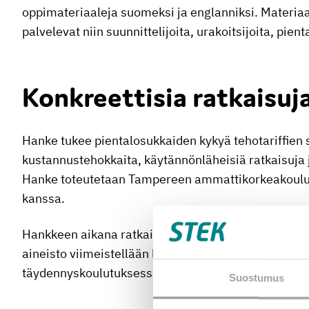
oppimateriaaleja suomeksi ja englanniksi. Materiaa
palvelevat niin suunnittelijoita, urakoitsijoita, pie
Konkreettisia ratkaisuja
Hanke tukee pientalosukkaiden kykyä tehotariffien
kustannustehokkaita, käytännönläheisiä ratkaisuja j
Hanke toteutetaan Tampereen ammattikorkeakoulun 
kanssa.
Hankkeen aikana ratkaisuja pilotoidaan ammattikor
aineisto viimeistellään laajempaan käyttöön. Mater
täydennyskoulutuksessa ja alan kehitystyössä.
Suostumus