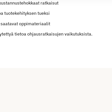
ja kustannustehokkaat ratkaisut
toa tuotekehityksen tueksi
 saatavat oppimateriaalit
tettyä tietoa ohjausratkaisujen vaikutuksista.