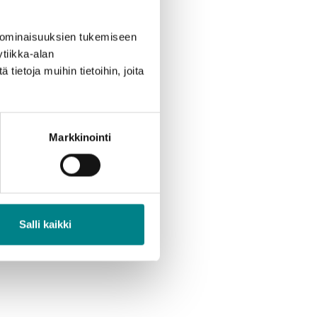
 ominaisuuksien tukemiseen
tiikka-alan
ietoja muihin tietoihin, joita
Markkinointi
Salli kaikki