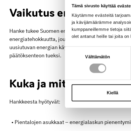
Tämä sivusto käyttää eväste
Vaikutus energiamurro
Käytämme evästeitä tarjoama
ja kävijämäärämme analysoim
kumppaneillemme tietoja siitä
Hanke tukee Suomen energiamurrosta ja EPBD-direkt
olet antanut heille tai joita o
energiatehokkuutta, joustoa ja älykästä ohjausta. 
uusiutuvan energian käyttöä. Materiaalit tarjoavat a
Suostumuksen
päätöksenteon tueksi.
Välttämätön
valinta
Kuka ja miten tuloksist
Kiellä
Hankkeesta hyötyvät:
Pientalojen asukkaat – energialaskun pienentymi