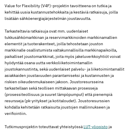
Value for Flexibility (V4F)-projektin tavoitteena on tutkia ja
kehittää uusia kustannustehokkaita ja kestäviä ratkaisuja, joilla
lisätään sähköenergiajärjestelmän joustavuutta.
Tarkasteltavia ratkaisuja ovat mm. uudenlaiset
tukkusähkömarkkinan ja reservimarkkinoiden markkinamallien
elementit ja tuoterakenteet, joilla tehostetaan jouston
markkinalle osallistumista valtakunnallisilla markkinapaikoilla,
paikalliset joustomarkkinat, joita myös jakeluverkkoyhtiöt voivat
hyödyntää osana uutta verkkoliiketoimintamallin
joustokannustinta, sekä uudenlaiset palvelu- ja liiketoimintamallit
asiakkaiden joustavuuden parantamiseksi ja kustannusten ja
riskien oikeudenmukaiseen jakoon. Joustoresursseina
tarkastellaan sekä teollisen mittakaavan prosesseja
(prosessiteollisuus ja suuret lämpöpumput) että pienempiä
resursseja (pk-yritykset ja kotitaloudet). Joustoresurssien
kohdalla kehitetään ratkaisuita joustojen mallinnukseen ja
verifiointiin.
Tutkimusprojektin toteuttavat yhteistyössä
LUT-yliopisto
ja