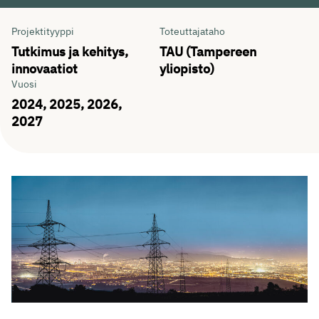
Tiedot
Projektityyppi
Toteuttajataho
Tutkimus ja kehitys,
TAU (Tampereen
innovaatiot
yliopisto)
Vuosi
2024, 2025, 2026,
2027