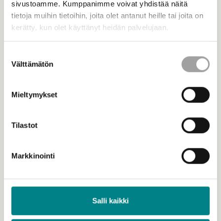
sivustoamme. Kumppanimme voivat yhdistää näitä
tietoja muihin tietoihin, joita olet antanut heille tai joita on
kerätty, kun olet käyttänyt heidän palvelujaan.
Suostumuksen
Välttämätön
valinta
Mieltymykset
Tilastot
Projektit
Markkinointi
Energiajärjestelmän sähköistäminen
kaupungeissa (ECADEC)
Salli kaikki