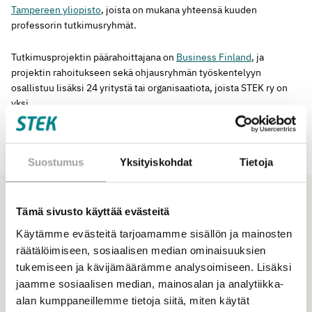
Tampereen yliopisto
, joista on mukana yhteensä kuuden
professorin tutkimusryhmät.
Tutkimusprojektin päärahoittajana on
Business Finland
, ja
projektin rahoitukseen sekä ohjausryhmän työskentelyyn
osallistuu lisäksi 24 yritystä tai organisaatiota, joista STEK ry on
yksi.
Projektin verkkosivut löytyvät osoitteesta:
https://www.lut.fi/fi/projektit/value-flexibility-projekti
Suostumus
Yksityiskohdat
Tietoja
Muut projektit
Tämä sivusto käyttää evästeitä
Katso kaikki
Katso myös
Käytämme evästeitä tarjoamamme sisällön ja mainosten
räätälöimiseen, sosiaalisen median ominaisuuksien
tukemiseen ja kävijämäärämme analysoimiseen. Lisäksi
jaamme sosiaalisen median, mainosalan ja analytiikka-
alan kumppaneillemme tietoja siitä, miten käytät