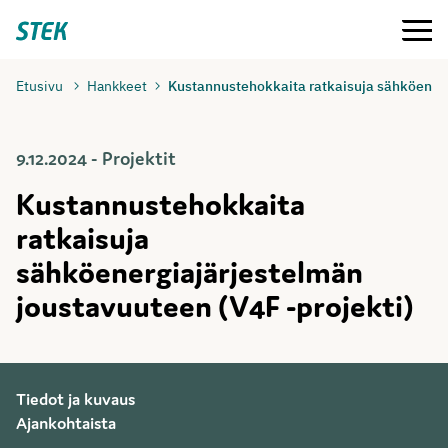
Siirry
Valikko
Stek
suoraan
sisältöön
Etusivu
Hankkeet
Kustannustehokkaita ratkaisuja sähköenerg
9.12.2024 - Projektit
Kustannustehokkaita
ratkaisuja
sähköenergiajärjestelmän
joustavuuteen (V4F -projekti)
Tiedot ja kuvaus
Ajankohtaista