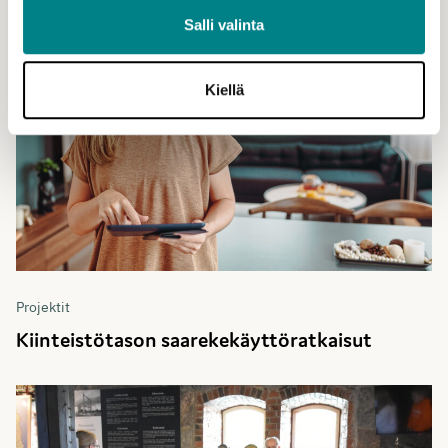
Salli valinta
Kiellä
Projektit
Kiinteistötason saarekekäyttöratkaisut