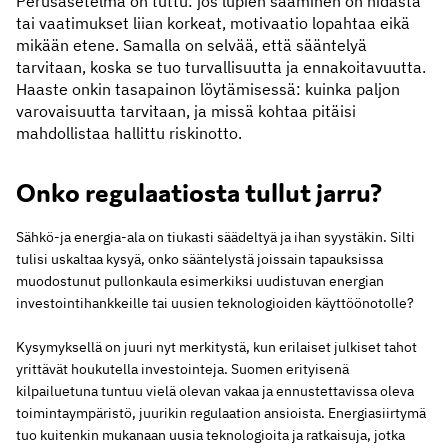
Perusasetelma on tuttu: jos lupien saaminen on hidasta
tai vaatimukset liian korkeat, motivaatio lopahtaa eikä
mikään etene. Samalla on selvää, että sääntelyä
tarvitaan, koska se tuo turvallisuutta ja ennakoitavuutta.
Haaste onkin tasapainon löytämisessä: kuinka paljon
varovaisuutta tarvitaan, ja missä kohtaa pitäisi
mahdollistaa hallittu riskinotto.
Onko regulaatiosta tullut jarru?
Sähkö-ja energia-ala on tiukasti säädeltyä ja ihan syystäkin. Silti
tulisi uskaltaa kysyä, onko sääntelystä joissain tapauksissa
muodostunut pullonkaula esimerkiksi uudistuvan energian
investointihankkeille tai uusien teknologioiden käyttöönotolle?
Kysymyksellä on juuri nyt merkitystä, kun erilaiset julkiset tahot
yrittävät houkutella investointeja. Suomen erityisenä
kilpailuetuna tuntuu vielä olevan vakaa ja ennustettavissa oleva
toimintaympäristö, juurikin regulaation ansioista. Energiasiirtymä
tuo kuitenkin mukanaan uusia teknologioita ja ratkaisuja, jotka