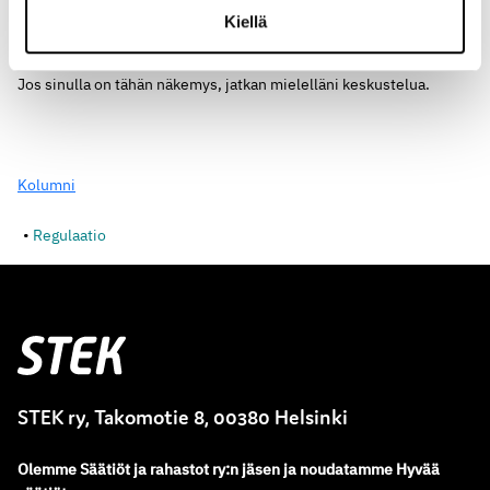
liikkeellepaneva tekijä. Jos olisi, kuka rahoitusta käyttäisi ja
Kiellä
kuinka paljon?
Jos sinulla on tähän näkemys, jatkan mielelläni keskustelua.
Kolumni
Regulaatio
Stek
STEK ry, Takomotie 8, 00380 Helsinki
Olemme
Säätiöt ja rahastot ry
:
n jäsen ja noudatamme
Hyvää