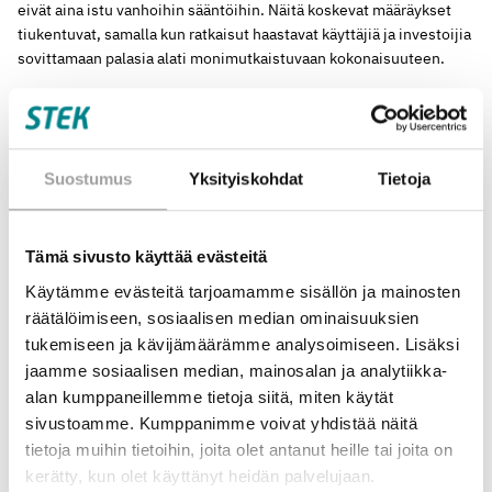
eivät aina istu vanhoihin sääntöihin. Näitä koskevat määräykset
tiukentuvat, samalla kun ratkaisut haastavat käyttäjiä ja investoijia
sovittamaan palasia alati monimutkaistuvaan kokonaisuuteen.
Testaaminen olisi turvallista –
miksei sitä tehdä enemmän?
Suostumus
Yksityiskohdat
Tietoja
Alan tutkimukseen osaamme suunnata rahoitusta varsin
mallikkaasti ja järkevästi. Mutta mitä lähemmäksi mennään
Tämä sivusto käyttää evästeitä
käytäntöjä ja markkinoita, sitä enemmän panostaminen hajoaa
pieniin osakokonaisuuksiin ja -ratkaisuihin. Näiden pilotointi on
Käytämme evästeitä tarjoamamme sisällön ja mainosten
hyvin pitkälti yksityisten toimijoiden, siis yritysten,
räätälöimiseen, sosiaalisen median ominaisuuksien
aloitteellisuuden varassa. Toki markkinataloudessa näin kuuluukin
tukemiseen ja kävijämäärämme analysoimiseen. Lisäksi
olla. Paljon haltijoina ovat kuitenkin tahot, jotka mahdollistavat
jaamme sosiaalisen median, mainosalan ja analytiikka-
energiaratkaisujen turvallisen ja hallitun soveltamisen
alan kumppaneillemme tietoja siitä, miten käytät
käytäntöön. Mieleni tekeekin kysyä, hyödynnämmekö riittävissä
sivustoamme. Kumppanimme voivat yhdistää näitä
määrin eurooppalaista lähestymistapaa, jolla kaupallistamista,
tietoja muihin tietoihin, joita olet antanut heille tai joita on
lupaprosesseja ja uusia markkinamalleja voidaan testata.
kerätty, kun olet käyttänyt heidän palvelujaan.