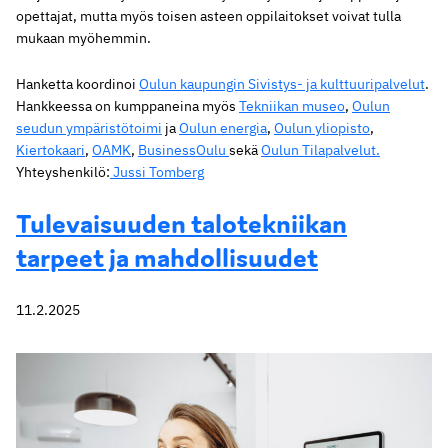
opettajat, mutta myös toisen asteen oppilaitokset voivat tulla
mukaan myöhemmin.
Hanketta koordinoi
Oulun kaupungin Sivistys- ja kulttuuripalvelut
.
Hankkeessa on kumppaneina myös
Tekniikan museo
,
Oulun
seudun ympäristötoimi
ja
Oulun energia
,
Oulun yliopisto
,
Kiertokaari
,
OAMK
,
BusinessOulu
sekä
Oulun Tilapalvelut.
Yhteyshenkilö:
Jussi Tomberg
Tulevaisuuden talotekniikan
tarpeet ja mahdollisuudet
11.2.2025