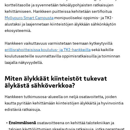
korttelitasolle ja syvennetään tekoälypohjaisten ratkaisujen
kehittämiseen. Hankkeen puitteissa kehitetään sertifioitua
Myllypuro Smart Campusta
monipuoliseksi oppimis- ja TKI-
alustaksi ja laajennetaan kiinteistöjen älykkään sähkönkäytön
ekosysteemiä.
Hankkeen vaikuttavuus varmistetaan teemaan kytkeytyvillä
erillisrahoitteisissa koulutus- ja TKI-hankkeilla
sekä kaikille
koulutusasteille suunnattavilla oppimisratkaisuilla ja toiminnan
laajalla näkyvyydellä.
Miten älykkäät kiinteistöt tukevat
älykästä sähköverkkoa?
Hankkeen tutkimusosa-alueella on neljä osatavoitetta, joiden
kautta pyritään kehittämään kiinteistöjen älykkäitä ja hyvinvointia
edistäviä ratkaisuja.
Ensimmäisenä
osatavoitteena on kehittää talotekniikan ja
talojen käyttöliittymien skaalautuvia ratkaisuja, jotka parantavat