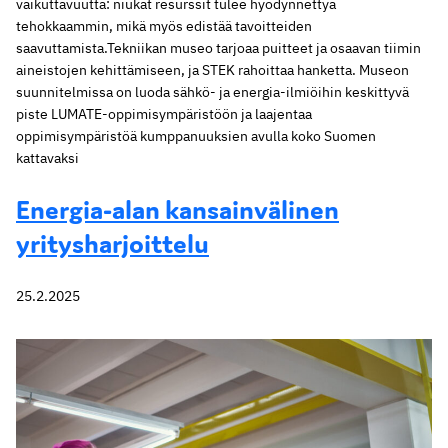
vaikuttavuutta: niukat resurssit tulee hyödynnettyä
tehokkaammin, mikä myös edistää tavoitteiden
saavuttamista.Tekniikan museo tarjoaa puitteet ja osaavan tiimin
aineistojen kehittämiseen, ja STEK rahoittaa hanketta. Museon
suunnitelmissa on luoda sähkö- ja energia-ilmiöihin keskittyvä
piste LUMATE-oppimisympäristöön ja laajentaa
oppimisympäristöä kumppanuuksien avulla koko Suomen
kattavaksi
Energia-alan kansainvälinen
yritysharjoittelu
25.2.2025