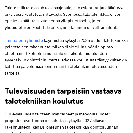
Talotekniikka-alaa uhkaa osaajapula, kun asiantuntijat eläköityvät
eikä uusia kouluteta riittävästi. Suomessa talotekniikkaa ei voi
opiskella pää- tai sivuaineena yliopistotasolla, joten
yliopistotason koulutuksen käynnistäminen on välttämätöntä.
Tampereen yliopisto
käynnistää syksyllä 2025 uuden talotekniikka
painotteisen rakennustekniikan diplomi-insinöörin opinto-
ohjelman. DI-ohjelma nojaa aluksi rakentamistalouden
syventäviin opintoihin, mutta jatkossa koulutusta täytyy kuitenkin
kehittää palvelemaan enemmän talotekniikan tulevaisuuden
tarpeita.
Tulevaisuuden tarpeisiin vastaava
talotekniikan koulutus
”Tulevaisuuden talotekniikan tarpeet ja mahdollisuudet” -
projektin tavoitteena on kehittää syksyllä 2027 alkavan
rakennustekniikan DI-ohjelman talotekniikan opintosuunnan