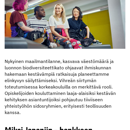
Nykyinen maailmantilanne, kasvava väestömäärä ja
luonnon biodiversiteettikato ohjaavat ihmiskunnan
hakemaan kestävämpiä ratkaisuja planeettamme
elinkyvyn säilyttämiseksi. Vihreän siirtymän
toteutumisessa korkeakouluilla on merkittävä rooli.
Opiskelijoiden kouluttaminen laaja-alaisiksi kestävän
kehityksen asiantuntijoiksi pohjautuu tiiviiseen
yhteistyöhön sidosryhmien, erityisesti teollisuuden
kanssa.
Miksi Japaniin – hankkeen