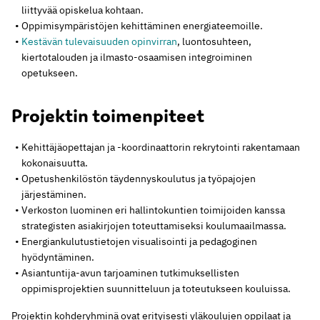
liittyvää opiskelua kohtaan.
Oppimisympäristöjen kehittäminen energiateemoille.
Kestävän tulevaisuuden opinvirran
, luontosuhteen,
kiertotalouden ja ilmasto-osaamisen integroiminen
opetukseen.
Projektin toimenpiteet
Kehittäjäopettajan ja -koordinaattorin rekrytointi rakentamaan
kokonaisuutta.
Opetushenkilöstön täydennyskoulutus ja työpajojen
järjestäminen.
Verkoston luominen eri hallintokuntien toimijoiden kanssa
strategisten asiakirjojen toteuttamiseksi koulumaailmassa.
Energiankulutustietojen visualisointi ja pedagoginen
hyödyntäminen.
Asiantuntija-avun tarjoaminen tutkimuksellisten
oppimisprojektien suunnitteluun ja toteutukseen kouluissa.
Projektin kohderyhminä ovat erityisesti yläkoulujen oppilaat ja