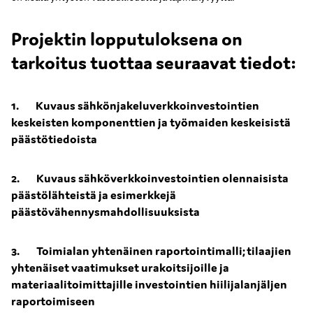
Projektin lopputuloksena on
tarkoitus tuottaa seuraavat tiedot:
1. Kuvaus sähkönjakeluverkkoinvestointien
keskeisten komponenttien ja työmaiden keskeisistä
päästötiedoista
2. Kuvaus sähköverkkoinvestointien olennaisista
päästölähteistä ja esimerkkejä
päästövähennysmahdollisuuksista
3. Toimialan yhtenäinen raportointimalli; tilaajien
yhtenäiset vaatimukset urakoitsijoille ja
materiaalitoimittajille investointien hiilijalanjäljen
raportoimiseen