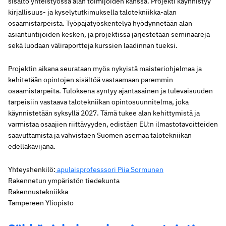
sisältö yhteistyössä alan toimijoiden kanssa. Projekti käynnistyy
kirjallisuus- ja kyselytutkimuksella talotekniikka-alan
osaamistarpeista. Työpajatyöskentelyä hyödynnetään alan
asiantuntijoiden kesken, ja projektissa järjestetään seminaareja
sekä luodaan väliraportteja kurssien laadinnan tueksi.
Projektin aikana seurataan myös nykyistä maisteriohjelmaa ja
kehitetään opintojen sisältöä vastaamaan paremmin
osaamistarpeita. Tuloksena syntyy ajantasainen ja tulevaisuuden
tarpeisiin vastaava talotekniikan opintosuunnitelma, joka
käynnistetään syksyllä 2027. Tämä tukee alan kehittymistä ja
varmistaa osaajien riittävyyden, edistäen EU:n ilmastotavoitteiden
saavuttamista ja vahvistaen Suomen asemaa talotekniikan
edelläkävijänä.
Yhteyshenkilö:
apulaisprofesssori Piia Sormunen
Rakennetun ympäristön tiedekunta
Rakennustekniikka
Tampereen Yliopisto