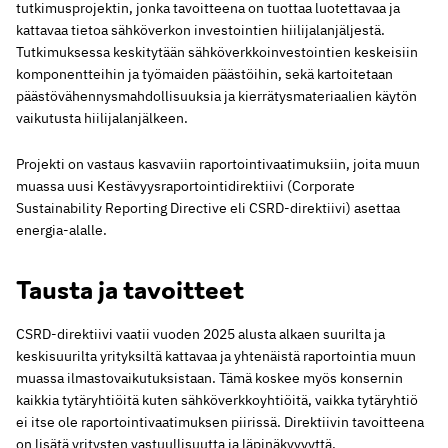
tutkimusprojektin, jonka tavoitteena on tuottaa luotettavaa ja
kattavaa tietoa sähköverkon investointien hiilijalanjäljestä.
Tutkimuksessa keskitytään sähköverkkoinvestointien keskeisiin
komponentteihin ja työmaiden päästöihin, sekä kartoitetaan
päästövähennysmahdollisuuksia ja kierrätysmateriaalien käytön
vaikutusta hiilijalanjälkeen.
Projekti on vastaus kasvaviin raportointivaatimuksiin, joita muun
muassa uusi Kestävyysraportointidirektiivi (Corporate
Sustainability Reporting Directive eli CSRD-direktiivi) asettaa
energia-alalle.
Tausta ja tavoitteet
CSRD-direktiivi vaatii vuoden 2025 alusta alkaen suurilta ja
keskisuurilta yrityksiltä kattavaa ja yhtenäistä raportointia muun
muassa ilmastovaikutuksistaan. Tämä koskee myös konsernin
kaikkia tytäryhtiöitä kuten sähköverkkoyhtiöitä, vaikka tytäryhtiö
ei itse ole raportointivaatimuksen piirissä. Direktiivin tavoitteena
on lisätä yritysten vastuullisuutta ja läpinäkyvyyttä.