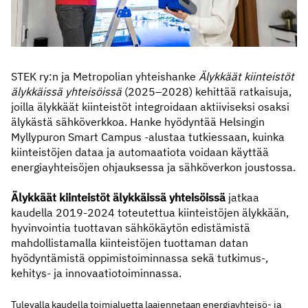
STEK ry:n ja Metropolian yhteishanke
Älykkäät kiinteistöt
älykkäissä yhteisöissä
(2025–2028) kehittää ratkaisuja,
joilla älykkäät kiinteistöt integroidaan aktiiviseksi osaksi
älykästä sähköverkkoa. Hanke hyödyntää Helsingin
Myllypuron Smart Campus -alustaa tutkiessaan, kuinka
kiinteistöjen dataa ja automaatiota voidaan käyttää
energiayhteisöjen ohjauksessa ja sähköverkon joustossa.
Älykkäät kiinteistöt älykkäissä yhteisöissä
jatkaa
kaudella 2019-2024 toteutettua kiinteistöjen älykkään,
hyvinvointia tuottavan sähkökäytön edistämistä
mahdollistamalla kiinteistöjen tuottaman datan
hyödyntämistä oppimistoiminnassa sekä tutkimus-,
kehitys- ja innovaatiotoiminnassa.
Tulevalla kaudella toimialuetta laajennetaan energiayhteisö- ja