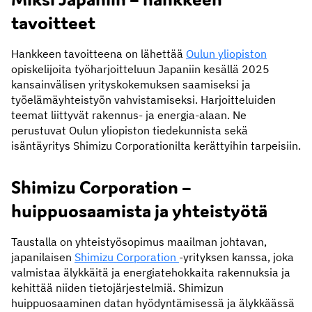
tavoitteet
Hankkeen tavoitteena on lähettää
Oulun yliopiston
opiskelijoita työharjoitteluun Japaniin kesällä 2025
kansainvälisen yrityskokemuksen saamiseksi ja
työelämäyhteistyön vahvistamiseksi. Harjoitteluiden
teemat liittyvät rakennus- ja energia-alaan. Ne
perustuvat Oulun yliopiston tiedekunnista sekä
isäntäyritys Shimizu Corporationilta kerättyihin tarpeisiin.
Shimizu Corporation –
huippuosaamista ja yhteistyötä
Taustalla on yhteistyösopimus maailman johtavan,
japanilaisen
Shimizu Corporation
-yrityksen kanssa, joka
valmistaa älykkäitä ja energiatehokkaita rakennuksia ja
kehittää niiden tietojärjestelmiä. Shimizun
huippuosaaminen datan hyödyntämisessä ja älykkäässä