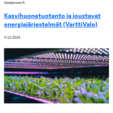
headpower.fi
Kasvihuonetuotanto ja joustavat
energiajärjestelmät (VarttiValo)
9.12.2024