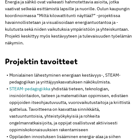
Energia ja sähkö ovat vaikeasti hahmotettavia asioita, jotka
vaativat selkeää esittämistä lapsille ja nuorille. Oulun kaupungin
koordinoimassa ”Miltä kilowattitunti näyttää?” -projektissa
havainnollistetaan ja visualisoidaan energiantuotantoa ja -
kulutusta sekä niiden vaikutuksia ympäristöön ja yhteiskuntaan.
Projekti keskittyy myös kestävyyteen ja tulevaisuuden työelämän
näkymiin.
Projektin tavoitteet
Monialainen lähestyminen energiaan kestävyys-, STEAM-
pedagogiikan ja yrittäjyyskasvatuksen näkökulmista.
STEAM-pedagogiikka
yhdistää tieteen, teknologian,
insinööritaidon, taiteen ja matematiikan oppimisen, edistäen
oppijoiden itseohjautuvuutta, vuorovaikutustaitoja ja kriittistä
ajattelua. Tavoitteena on kasvattaa sinnikkäitä,
vastuuntuntoisia, yhteistyökykyisiä ja rohkeita
ongelmanratkaisijoita, ja oppijat osallistuvat aktiivisesti
oppimiskokonaisuuksien rakentamiseen
Oppilaiden innostuksen lisääminen energia-alaa ja siihen