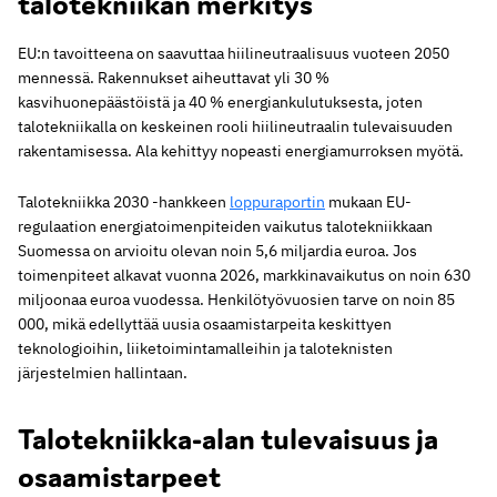
talotekniikan merkitys
EU:n tavoitteena on saavuttaa hiilineutraalisuus vuoteen 2050
mennessä. Rakennukset aiheuttavat yli 30 %
kasvihuonepäästöistä ja 40 % energiankulutuksesta, joten
talotekniikalla on keskeinen rooli hiilineutraalin tulevaisuuden
rakentamisessa. Ala kehittyy nopeasti energiamurroksen myötä.
Talotekniikka 2030 -hankkeen
loppuraportin
mukaan EU-
regulaation energiatoimenpiteiden vaikutus talotekniikkaan
Suomessa on arvioitu olevan noin 5,6 miljardia euroa. Jos
toimenpiteet alkavat vuonna 2026, markkinavaikutus on noin 630
miljoonaa euroa vuodessa. Henkilötyövuosien tarve on noin 85
000, mikä edellyttää uusia osaamistarpeita keskittyen
teknologioihin, liiketoimintamalleihin ja taloteknisten
järjestelmien hallintaan.
Talotekniikka-alan tulevaisuus ja
osaamistarpeet