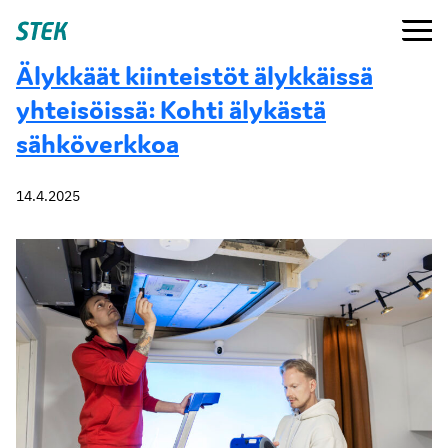
Siirry
Valikko
Stek
suoraan
sisältöön
Älykkäät kiinteistöt älykkäissä
yhteisöissä: Kohti älykästä
sähköverkkoa
14.4.2025