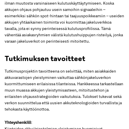
ilman muutosta varsinaiseen kulutuskäyttäytymiseen. Koska
akkujen ohjaus pohjautuu usein samoihin signaaleihin –
esimerkiksi sähkön spot-hintaan tai taajuuspoikkeamiin – useiden
akkujen yhtäaikainen toiminta voi kuormittaa jakeluverkkoa
tavalla, jota ei synny perinteisessä kulutusprofiilissa. Tämä
vähentää asiakasryhmien välistä kulutushuippujen risteilyä, jonka
varaan jakeluverkot on perinteisesti mitoitettu.
Tutkimuksen tavoitteet
Tutkimusprojektin tavoitteena on selvittää, miten asiakkaiden
akkuvarastojen yleistyminen vaikuttaa sähkönjakeluverkon
kuormittumiseen erilaisissa tilanteissa. Hankkeessa tarkastellaan
muun muassa akkujen yleistymisasteen, mitoitustehon ja
erilaisten ohjausstrategioiden vaikutuksia. Tulokset tukevat sekä
verkon suunnittelua että uusien akkuteknologioiden turvallista ja
tehokasta käyttöönottoa.
Yhteyshenkilö
:
Kiinteiden akkujärjestelmien yleistymisen huomioivat