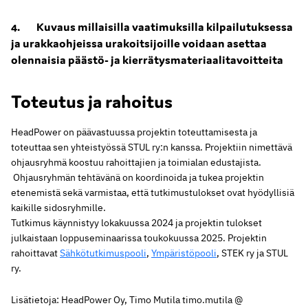
4. Kuvaus millaisilla vaatimuksilla kilpailutuksessa
ja urakkaohjeissa urakoitsijoille voidaan asettaa
olennaisia päästö- ja kierrätysmateriaalitavoitteita
Toteutus ja rahoitus
HeadPower on päävastuussa projektin toteuttamisesta ja
toteuttaa sen yhteistyössä STUL ry:n kanssa. Projektiin nimettävä
ohjausryhmä koostuu rahoittajien ja toimialan edustajista.
Ohjausryhmän tehtävänä on koordinoida ja tukea projektin
etenemistä sekä varmistaa, että tutkimustulokset ovat hyödyllisiä
kaikille sidosryhmille.
Tutkimus käynnistyy lokakuussa 2024 ja projektin tulokset
julkaistaan loppuseminaarissa toukokuussa 2025. Projektin
rahoittavat
Sähkötutkimuspooli
,
Ympäristöpooli
, STEK ry ja STUL
ry.
Lisätietoja: HeadPower Oy, Timo Mutila timo.mutila @