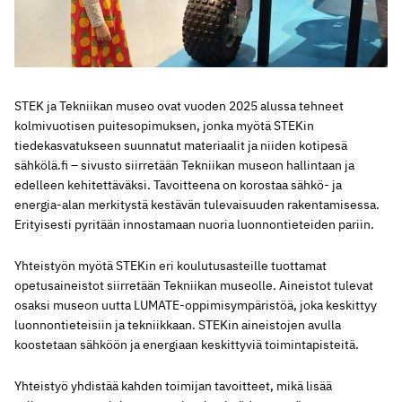
STEK ja Tekniikan museo ovat vuoden 2025 alussa tehneet
kolmivuotisen puitesopimuksen, jonka myötä STEKin
tiedekasvatukseen suunnatut materiaalit ja niiden kotipesä
sähkölä.fi – sivusto siirretään Tekniikan museon hallintaan ja
edelleen kehitettäväksi. Tavoitteena on korostaa sähkö- ja
energia-alan merkitystä kestävän tulevaisuuden rakentamisessa.
Erityisesti pyritään innostamaan nuoria luonnontieteiden pariin.
Yhteistyön myötä STEKin eri koulutusasteille tuottamat
opetusaineistot siirretään Tekniikan museolle. Aineistot tulevat
osaksi museon uutta LUMATE-oppimisympäristöä, joka keskittyy
luonnontieteisiin ja tekniikkaan. STEKin aineistojen avulla
koostetaan sähköön ja energiaan keskittyviä toimintapisteitä.
Yhteistyö yhdistää kahden toimijan tavoitteet, mikä lisää