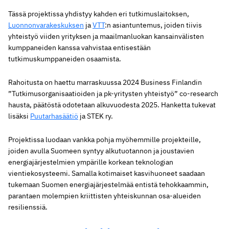
Tässä projektissa yhdistyy kahden eri tutkimuslaitoksen,
Luonnonvarakeskuksen
ja
VTT
:n asiantuntemus, joiden tiivis
yhteistyö viiden yrityksen ja maailmanluokan kansainvälisten
kumppaneiden kanssa vahvistaa entisestään
tutkimuskumppaneiden osaamista.
Rahoitusta on haettu marraskuussa 2024 Business Finlandin
”Tutkimusorganisaatioiden ja pk-yritysten yhteistyö” co-research
hausta, päätöstä odotetaan alkuvuodesta 2025. Hanketta tukevat
lisäksi
Puutarhasäätiö
ja STEK ry.
Projektissa luodaan vankka pohja myöhemmille projekteille,
joiden avulla Suomeen syntyy alkutuotannon ja joustavien
energiajärjestelmien ympärille korkean teknologian
vientiekosysteemi. Samalla kotimaiset kasvihuoneet saadaan
tukemaan Suomen energiajärjestelmää entistä tehokkaammin,
parantaen molempien kriittisten yhteiskunnan osa-alueiden
resilienssiä.