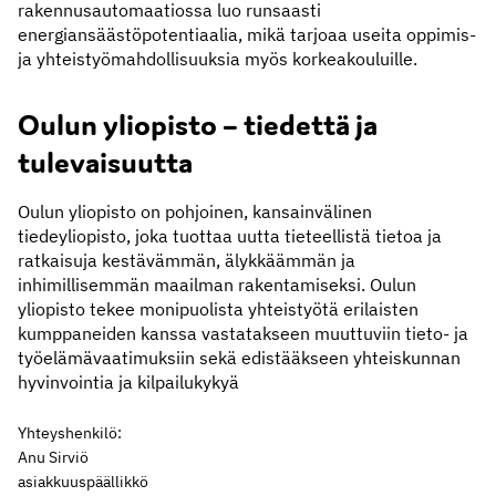
rakennusautomaatiossa luo runsaasti
energiansäästöpotentiaalia, mikä tarjoaa useita oppimis-
ja yhteistyömahdollisuuksia myös korkeakouluille.
Oulun yliopisto – tiedettä ja
tulevaisuutta
Oulun yliopisto on pohjoinen, kansainvälinen
tiedeyliopisto, joka tuottaa uutta tieteellistä tietoa ja
ratkaisuja kestävämmän, älykkäämmän ja
inhimillisemmän maailman rakentamiseksi. Oulun
yliopisto tekee monipuolista yhteistyötä erilaisten
kumppaneiden kanssa vastatakseen muuttuviin tieto- ja
työelämävaatimuksiin sekä edistääkseen yhteiskunnan
hyvinvointia ja kilpailukykyä
Yhteyshenkilö:
Anu Sirviö
asiakkuuspäällikkö