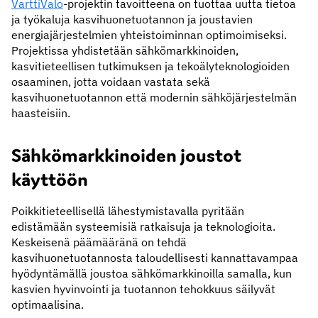
VarttiValo
-projektin tavoitteena on tuottaa uutta tietoa
ja työkaluja kasvihuonetuotannon ja joustavien
energiajärjestelmien yhteistoiminnan optimoimiseksi.
Projektissa yhdistetään sähkömarkkinoiden,
kasvitieteellisen tutkimuksen ja tekoälyteknologioiden
osaaminen, jotta voidaan vastata sekä
kasvihuonetuotannon että modernin sähköjärjestelmän
haasteisiin.
Sähkömarkkinoiden joustot
käyttöön
Poikkitieteellisellä lähestymistavalla pyritään
edistämään systeemisiä ratkaisuja ja teknologioita.
Keskeisenä päämääränä on tehdä
kasvihuonetuotannosta taloudellisesti kannattavampaa
hyödyntämällä joustoa sähkömarkkinoilla samalla, kun
kasvien hyvinvointi ja tuotannon tehokkuus säilyvät
optimaalisina.