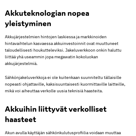
Akkuteknologian nopea
yleistyminen
Akkujärjestelmien hintojen laskiessa ja markkinoiden
hintavaihtelun kasvaessa akkuinvestoinnit ovat muuttuneet
taloudellisesti houkutteleviksi. Jakeluverkkoon onkin haluttu
liittää yhä useammin jopa megawatin kokoluokan
akkujärjestelmiä.
Sähkönjakeluverkkoja ei ole kuitenkaan suunniteltu tällaisille
nopeasti ohjattaville, kaksisuuntaisesti kuormittaville laitteille,
mikä voi aiheuttaa verkolle uusia teknisiä haasteita.
Akkuihin liittyvät verkolliset
haasteet
Akun avulla käyttäjän sähkönkulutusprofiilia voidaan muuttaa