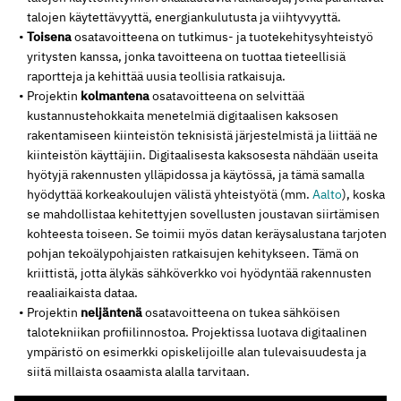
talojen käytettävyyttä, energiankulutusta ja viihtyvyyttä.
Toisena
osatavoitteena on tutkimus- ja tuotekehitysyhteistyö
yritysten kanssa, jonka tavoitteena on tuottaa tieteellisiä
raportteja ja kehittää uusia teollisia ratkaisuja.
Projektin
kolmantena
osatavoitteena on selvittää
kustannustehokkaita menetelmiä digitaalisen kaksosen
rakentamiseen kiinteistön teknisistä järjestelmistä ja liittää ne
kiinteistön käyttäjiin. Digitaalisesta kaksosesta nähdään useita
hyötyjä rakennusten ylläpidossa ja käytössä, ja tämä samalla
hyödyttää korkeakoulujen välistä yhteistyötä (mm.
Aalto
), koska
se mahdollistaa kehitettyjen sovellusten joustavan siirtämisen
kohteesta toiseen. Se toimii myös datan keräysalustana tarjoten
pohjan tekoälypohjaisten ratkaisujen kehitykseen. Tämä on
kriittistä, jotta älykäs sähköverkko voi hyödyntää rakennusten
reaaliaikaista dataa.
Projektin
neljäntenä
osatavoitteena on tukea sähköisen
talotekniikan profiilinnostoa. Projektissa luotava digitaalinen
ympäristö on esimerkki opiskelijoille alan tulevaisuudesta ja
siitä millaista osaamista alalla tarvitaan.