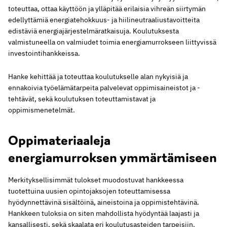
toteuttaa, ottaa käyttöön ja ylläpitää erilaisia vihreän siirtymän
edellyttämiä energiatehokkuus- ja hiilineutraaliustavoitteita
edistäviä energiajärjestelmäratkaisuja. Koulutuksesta
valmistuneella on valmiudet toimia energiamurrokseen liittyvissä
investointihankkeissa.
Hanke kehittää ja toteuttaa koulutukselle alan nykyisiä ja
ennakoivia työelämätarpeita palvelevat oppimisaineistot ja -
tehtävät, sekä koulutuksen toteuttamistavat ja
oppimismenetelmät.
Oppimateriaaleja
energiamurroksen ymmärtämiseen
Merkityksellisimmät tulokset muodostuvat hankkeessa
tuotettuina uusien opintojaksojen toteuttamisessa
hyödynnettävinä sisältöinä, aineistoina ja oppimistehtävinä.
Hankkeen tuloksia on siten mahdollista hyödyntää laajasti ja
kansallisesti, sekä skaalata eri koulutusasteiden tarpeisiin.