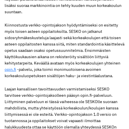
lisäksi suoraa markkinointia on tehty kuuden muun korkeakoulun
suuntaan.
Kiinnostusta verkko-opintojakson hyödyntämiseksi on esitetty
myös toisen asteen oppilaitoksilta. SESKO on jatkanut
sidosryhmäkeskusteluja laajasti sekä korkeakoulujen että toisen
asteen oppilaitosten kanssa siitä, miten standardointia käsittelevä
opetus saadaan osaksi opetussuunnitelmia. Ensimmäisten
käyttökuukausien aikana on rekisteröity sisältöön liittyviä
kehitystarpeita. Keväällä avataan myös korkeakoulujen yhteinen
opin.fi
-palvelu, joka toimii monimuotoisena avoimen
korkeakouluopetuksen sisältöjen haku- ja viestintäalustana.
Laajan kansallisen tavoittavuuden varmistamiseksi SESKO
tarvitsee verkko-opintojaksolleen pääsyn opin.fi-palveluun.
Liittyminen palveluun ei tässä vaiheessa ole SESKOlle suoraan
mahdollista, mutta yhteistyössä korkeakoulun/koulujen kanssa
liittymisessä ei ole esteitä. Verkko-opintojakson 1.0 versio on
tuotannossa ja oppilaitokset voivat vapaasti ilmoittaa
halukkuudesta ottaa se käyttöön olemalla yhteydessä SESKOn