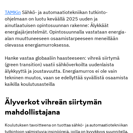
TAMKin
Sähkö- ja automaatiotekniikan tutkinto-
ohjelmaan on luotu keväällä 2025 uuden ja
ainutlaatuisen opintosuunnan rakenne: Älykkäät
energiajärjestelmät. Opintosuunnalla vastataan energia-
alan muuttuneeseen osaamistarpeeseen meneillään
olevassa energiamurroksessa.
Hanke vastaa globaaliin haasteeseen: vihreä siirtymä
(green transition) vaatii sähköverkoilta uudenlaista
älykkyyttä ja joustavuutta. Energiamurros ei ole vain
tekninen muutos, vaan se edellyttää syvällistä osaamista
kaikilla koulutusasteilla
Älyverkot vihreän siirtymän
mahdollistajana
Koulutuksen tavoitteena on tuottaa sähkö- ja automaatiotekniikan
tutkintoon valmistuvia insinöörejä, joilla on kyvykkyys suunnitella,