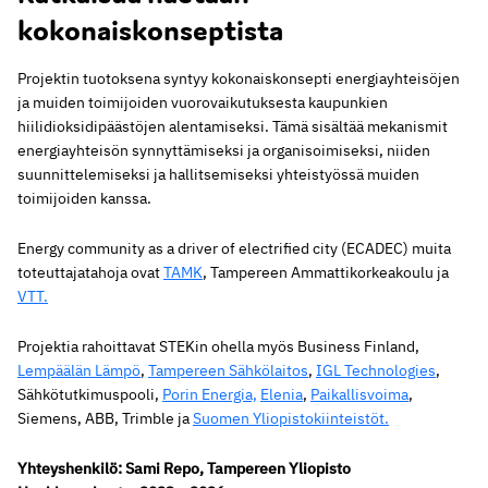
kokonaiskonseptista
Projektin tuotoksena syntyy kokonaiskonsepti energiayhteisöjen
ja muiden toimijoiden vuorovaikutuksesta kaupunkien
hiilidioksidipäästöjen alentamiseksi. Tämä sisältää mekanismit
energiayhteisön synnyttämiseksi ja organisoimiseksi, niiden
suunnittelemiseksi ja hallitsemiseksi yhteistyössä muiden
toimijoiden kanssa.
Energy community as a driver of electrified city (ECADEC) muita
toteuttajatahoja ovat
TAMK
, Tampereen Ammattikorkeakoulu ja
VTT.
Projektia rahoittavat STEKin ohella myös Business Finland,
Lempäälän Lämpö
,
Tampereen Sähkölaitos
,
IGL Technologies
,
Sähkötutkimuspooli,
Porin Energia,
Elenia
,
Paikallisvoima
,
Siemens, ABB, Trimble ja
Suomen Yliopistokiinteistöt.
Yhteyshenkilö: Sami Repo, Tampereen Yliopisto