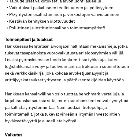
Taloudelliset vaikutukset ja arvonluonti alueelle
Vaikutukset paikalliseen teollisuuteen ja työllisyyteen
Pk-yritysten osallistuminen ja verkostojen vahvistaminen
Kestävän kehityksen ulottuvuudet
Poliittinen ja institutionaalinen toimintaympäristö
Toimenpiteet ja tulokset
Hankkeessa kehitetään arvonjaon hallintaan mekanismeja, jotka
tukevat tasapainoista vuorovaikutusta eri sidosryhmien välillä.
Lisäksi pyrimyksenä on luoda konkreettisia työkaluja, kuten
logistiikkamalli vety- ja tuulivoimainfrastruktuurin suunnitteluun
sekä verkkokäsikirja, joka kokoaa arvoketjuanalyysit ja
yrittäjyyskatsaukset yritysten ja päätöksentekijöiden käyttöön.
Hankkeen kansainvälinen osio tuottaa benchmark-vertailuja ja
kirjallisuuskatsauksia siitä, miten suurhankkeet voivat synnyttää
paikallista yritystoimintaa. Näin luodaan tietopohja ja
toimintamallit, jotka tukevat vihreän siirtymän investointien
hyväksyttävyyttä ja alueellista hyötyä.
Vaikutus