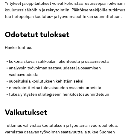
Yritykset ja oppilaitokset voivat kohdistaa resurssejaan oikeisiin
koulutussisältöihin ja rekrytointiin. Päätöksentekijöille tutkimus
tuo tietopohjan koulutus- ja työvoimapolitiikan suunnitteluun.
Odotetut tulokset
Hanke tuottaa:
kokonaiskuvan sähköalan rakenteesta ja osaamisesta
analyysin työvoiman saatavuudesta ja osaamisen
vastaavuudesta
suosituksia koulutuksen kehittämiseksi
ennakointitietoa tulevaisuuden osaamistarpeista
tukea yritysten strategiseen henkilöstösuunnitteluun
Vaikutukset
Tutkimus vahvistaa koulutuksen ja työelämän vuoropuhelua,
varmistaa osaavan työvoiman saatavuutta ja tukee Suomen