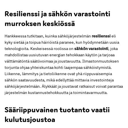
Resilienssi ja sähkön varastointi
murroksen keskiössä
Hankkeessa tutkitaan, kuinka sähköjärjestelmän
resilienssi
eli
kyky sietää ja toipua häiriöistä paranee, kun hyödynnetään uusia
teknologioita. Keskeisessä roolissa on
sähkön varastointi
, joka
mahdollistaa uusiutuvan energian tehokkaan käytön ja tarjoaa
välttämätöntä säätövoimaa ja joustavuutta. Ilmastonmuutoksen
torjunta ohjaa yhteiskuntaa kohti laajempaa sähköistymistä.
Liikenne, lämmitys ja tietoliikenne ovat yhä riippuvaisempia
sähkön saatavuudesta, mikä edellyttää mittavia investointeja
sähköjärjestelmään. Älykkäät ja joustavat ratkaisut voivat parantaa
järjestelmän kustannustehokkuutta ja toimintavarmuutta.
Sääriippuvainen tuotanto vaatii
kulutusjoustoa