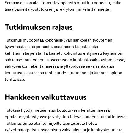
Samaan aikaan alan toimintaympäristö muuttuu nopeasti, mikä
lisää paineita koulutuksen ja rekrytoinnin kehittämiselle.
Tutkimuksen rajaus
Tutkimus muodostaa kokonaiskuvan sähköalan työvoiman
kysynnästä ja tarjonnasta, osaamisen tasosta sekä
kehittämistarpeista. Tarkastelu kohdistuu erityisesti käytännön
sähköasennustyöhön ja osaamiseen kiinteistösähköistämisessä,
sähköverkon rakentamisessa ja ylläpidossa sekä sähköalan
koulutusta vaativissa teollisuuden tuotannon ja kunnossapidon
tehtävissä.
Hankkeen vaikuttavuus
Tuloksia hyödynnetään alan koulutuksen kehittämisessä,
oppilaitosyhteistyössä ja yritysten tulevaisuuden suunnittelussa.
Tutkimus antaa alan toimijoille ajantasaista tietoa
työvoimatarpeista, osaamisen vahvuuksista ja kehityskohteista.