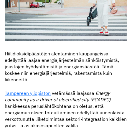
Hiilidioksidipäästöjen alentaminen kaupungeissa
edellyttää laajaa energiajärjestelmän sähköistymistä,
joustojen hyödyntämistä ja energiansäästöä. Tämä
koskee niin energiajärjestelmiä, rakentamista kuin
liikennettä.
Tampereen yliopiston
vetämässä laajassa
Energy
community as a driver of electrified city (ECADEC)
–
hankkeessa peruslähtökohtana on oletus, että
energiamurroksen toteuttaminen edellyttää uudenlaista
verkottunutta liiketoimintaa sektori-integraation kaikkien
yritys- ja asiakasosapuolten välillä.