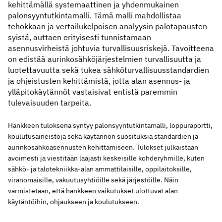
kehittämällä systemaattinen ja yhdenmukainen
palonsyyntutkintamalli. Tämä malli mahdollistaa
tehokkaan ja vertailukelpoisen analyysin palotapausten
syistä, auttaen erityisesti tunnistamaan
asennusvirheistä johtuvia turvallisuusriskejä. Tavoitteena
on edistää aurinkosähköjärjestelmien turvallisuutta ja
luotettavuutta sekä tukea sähköturvallisuusstandardien
ja ohjeistusten kehittämistä, jotta alan asennus- ja
ylläpitokäytännöt vastaisivat entistä paremmin
tulevaisuuden tarpeita.
Hankkeen tuloksena syntyy palonsyyntutkintamalli, loppuraportti,
koulutusaineistoja sekä käytännön suosituksia standardien ja
aurinkosähköasennusten kehittämiseen. Tulokset julkaistaan
avoimesti ja viestitään laajasti keskeisille kohderyhmille, kuten
sähkö- ja talotekniikka-alan ammattilaisille, oppilaitoksille,
viranomaisille, vakuutusyhtiöille sekä järjestöille. Näin
varmistetaan, että hankkeen vaikutukset ulottuvat alan
käytäntöihin, ohjaukseen ja koulutukseen.