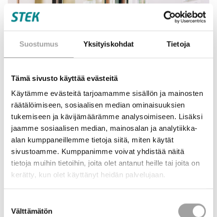
Suostumus
Yksityiskohdat
Tietoja
Tämä sivusto käyttää evästeitä
Käytämme evästeitä tarjoamamme sisällön ja mainosten
räätälöimiseen, sosiaalisen median ominaisuuksien
tukemiseen ja kävijämäärämme analysoimiseen. Lisäksi
jaamme sosiaalisen median, mainosalan ja analytiikka-
SEIK-hankkeessa (
Sähkö- ja energia-alan
innovaatiokoulutuksen keihäänkärki
) tavoitteena on
alan kumppaneillemme tietoja siitä, miten käytät
luoda uusia innovaatioita yhdistämällä akateeminen
sivustoamme. Kumppanimme voivat yhdistää näitä
osaaminen ja yrityselämän tarpeet. STEKin myöntämä
tietoja muihin tietoihin, joita olet antanut heille tai joita on
innovaatiorahoitus
mahdollistaa käytännönläheisen
kerätty, kun olet käyttänyt heidän palvelujaan.
koulutusmallin, joka vauhdittaa vihreää siirtymää ja
kehittää innovaatiokoulutusta oppilaitoksia, opiskelijoita
Suostumuksen
ja yrityksiä yhdistämällä.
Välttämätön
valinta