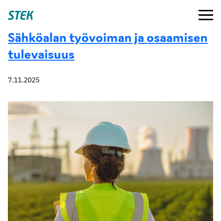
Siirry
Valikko
Stek
suoraan
sisältöön
Sähköalan työvoiman ja osaamisen
tulevaisuus
7.11.2025