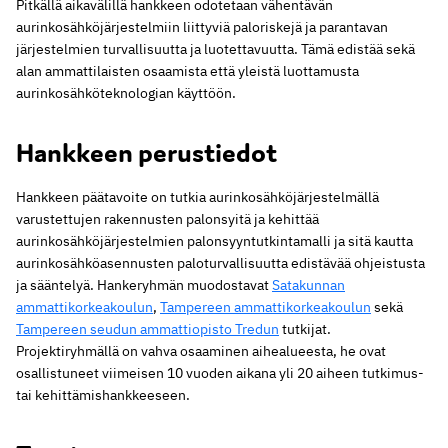
Pitkällä aikavälillä hankkeen odotetaan vähentävän
aurinkosähköjärjestelmiin liittyviä paloriskejä ja parantavan
järjestelmien turvallisuutta ja luotettavuutta. Tämä edistää sekä
alan ammattilaisten osaamista että yleistä luottamusta
aurinkosähköteknologian käyttöön.
Hankkeen perustiedot
Hankkeen päätavoite on tutkia aurinkosähköjärjestelmällä
varustettujen rakennusten palonsyitä ja kehittää
aurinkosähköjärjestelmien palonsyyntutkintamalli ja sitä kautta
aurinkosähköasennusten paloturvallisuutta edistävää ohjeistusta
ja sääntelyä. Hankeryhmän muodostavat
Satakunnan
ammattikorkeakoulun
,
Tampereen ammattikorkeakoulun
sekä
Tampereen seudun ammattiopisto Tredun
tutkijat.
Projektiryhmällä on vahva osaaminen aihealueesta, he ovat
osallistuneet viimeisen 10 vuoden aikana yli 20 aiheen tutkimus-
tai kehittämishankkeeseen.