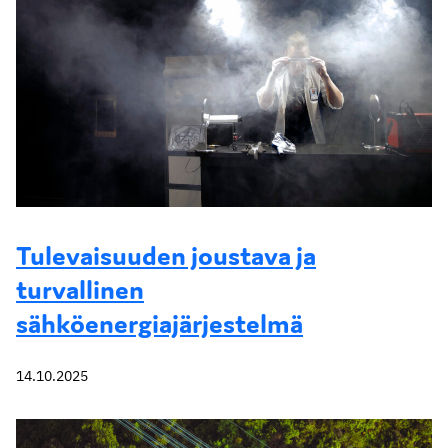
Tulevaisuuden joustava ja
turvallinen
sähköenergiajärjestelmä
14.10.2025