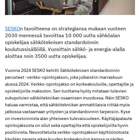
SESKO
n tavoitteena on strategiansa mukaan vuoteen
2030 mennessä tavoittaa 10 000 uutta sähköalan
opiskelijaa sähköteknisen standardoinnin
koulutussisällöillä. Vuosittain sähkö- ja energia-alalla
aloittaa noin 3500 uutta opiskelijaa.
Vuonna 2024 SESKO kehitti Sähköteknisen standardoinnin
perusteet -verkko-opintojakson, joka julkaistiin marraskuun
alussa 2024. Verkko-opintojakso on korkeakouluille, opettajille ja
opiskelijoille maksuton. Sen tuottama hyöty mitataan tulevien
sukupolvien sähkötekniikan osaamisen muodossa. Näin SESKO
haluaa varmistaa, että sähkötekniikan ammattilaisia riittää myös
jatkossa vastaamaan yritysten ja standardoinnin tarpeisiin. Kyse
on investoinnista alan yhteiseen tulevaisuuteen. Käyttäjäpalaute
opintojaksosta on ollut sekä opettajilta että opiskelijoilta hyvin
positiivista. Neuvotteluita verkko-opintojakson käyttöönotosta
käydään parasta aikaa kuuden korkeakoulun kanssa ja näiden