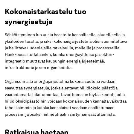
Kokonaistarkastelu tuo
synergiaetuja
Sähköistyminen luo uusia haasteita kansallisella, alueellisella ja
yksilöiden tasolla, ja siksi kokonaisjärjestelmä olisi suunniteltava
ja hallittava uudenlaisilla ratkaisuilla, malleilla ja prosesseilla.
Hankkeessa tutkitaankin, kuinka energiayhteisö ja sektori-
integraatio muuttavat kaupungin energiajärjestelmää,
infrastruktuuria ja sen organisointia.
Organisoimalla energiajärjestelmä kokonaisuutena voidaan
saavuttaa synergiaetuja, jotka alentavat hiilidioksidipäästöjä
vaarantamatta liiketoimintaa. Tavoitteena on löytää keinot, joilla
hiilidioksidipäästöihin voidaan kokonaisuuden kannalta vaikuttaa
tehokkaimmin ja kuinka kansalaiset saadaan osallistumaan
prosessiin ja osaksi hiilineutraalin siirtymän saavuttamista.
Ratkaisua haetaan