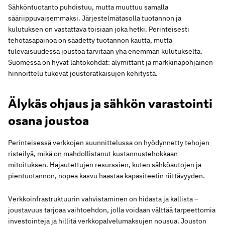
Sähköntuotanto puhdistuu, mutta muuttuu samalla
sääriippuvaisemmaksi. Järjestelmätasolla tuotannon ja
kulutuksen on vastattava toisiaan joka hetki. Perinteisesti
tehotasapainoa on säädetty tuotannon kautta, mutta
tulevaisuudessa joustoa tarvitaan yhä enemmän kulutukselta.
Suomessa on hyvät lähtökohdat: älymittarit ja markkinapohjainen
hinnoittelu tukevat joustoratkaisujen kehitystä.
Älykäs ohjaus ja sähkön varastointi
osana joustoa
Perinteisessä verkkojen suunnittelussa on hyödynnetty tehojen
risteilyä, mikä on mahdollistanut kustannustehokkaan
mitoituksen. Hajautettujen resurssien, kuten sähköautojen ja
pientuotannon, nopea kasvu haastaa kapasiteetin riittävyyden.
Verkkoinfrastruktuurin vahvistaminen on hidasta ja kallista –
joustavuus tarjoaa vaihtoehdon, jolla voidaan välttää tarpeettomia
investointeja ja hillitä verkkopalvelumaksujen nousua. Jouston