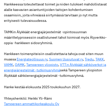
Hankkeessa toteutettavat toimet ja niiden tulokset mahdollistavat
alalle kasvavien asiantuntijoiden taitojen kohdentumisen
osaamisiin, joita vihreässä siirtymässä tarvitaan jo nyt mutta
erityisesti tulevaisuudessa.
TAMKin Älykkäät energiajärjestelmät -opintosuunnan
määrittelyprosessiin osallistuneet tahot toimivat myös Älyverkko-
oppia -hankkeen sidosryhminä.
Hankkeen toimenpiteisiin osallistettavia tahoja ovat siten muun
muassa
Energiateollisuus ry
,
Suomen Uusiutuvat ry
,
Tredu
,
TAKK
,
VAMK
,
OAMK
,
Tampereen yliopisto
,
VTT:n Älykkäät sähköverkot ja
energiajärjestelmät -tutkimusryhmä
sekä Tampereen yliopiston
Älykkäät sähköenergiajärjestelmät -tutkimusryhmä.
Hanke kestää elokuusta 2025 toukokuuhun 2027.
Yhteyshenkilö: Heikki Yli-Rämi
Tampereen ammattikorkeakoulu Oy