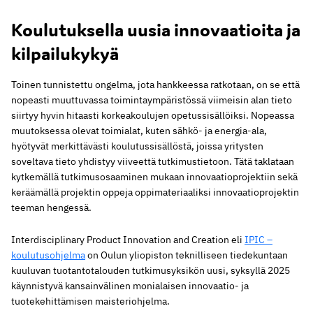
Koulutuksella uusia innovaatioita ja
kilpailukykyä
Toinen tunnistettu ongelma, jota hankkeessa ratkotaan, on se että
nopeasti muuttuvassa toimintaympäristössä viimeisin alan tieto
siirtyy hyvin hitaasti korkeakoulujen opetussisällöiksi. Nopeassa
muutoksessa olevat toimialat, kuten sähkö- ja energia-ala,
hyötyvät merkittävästi koulutussisällöstä, joissa yritysten
soveltava tieto yhdistyy viiveettä tutkimustietoon. Tätä taklataan
kytkemällä tutkimusosaaminen mukaan innovaatioprojektiin sekä
keräämällä projektin oppeja oppimateriaaliksi innovaatioprojektin
teeman hengessä.
Interdisciplinary Product Innovation and Creation eli
IPIC –
koulutusohjelma
on Oulun yliopiston teknilliseen tiedekuntaan
kuuluvan tuotantotalouden tutkimusyksikön uusi, syksyllä 2025
käynnistyvä kansainvälinen monialaisen innovaatio- ja
tuotekehittämisen maisteriohjelma.