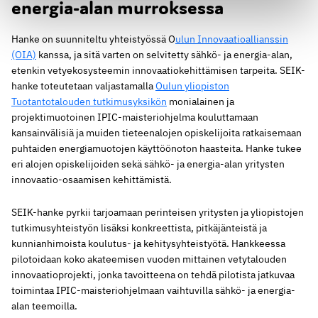
energia-alan murroksessa
Hanke on suunniteltu yhteistyössä O
ulun Innovaatioallianssin
(OIA)
kanssa, ja sitä varten on selvitetty sähkö- ja energia-alan,
etenkin vetyekosysteemin innovaatiokehittämisen tarpeita. SEIK-
hanke toteutetaan valjastamalla
Oulun yliopiston
Tuotantotalouden tutkimusyksikön
monialainen ja
projektimuotoinen IPIC-maisteriohjelma kouluttamaan
kansainvälisiä ja muiden tieteenalojen opiskelijoita ratkaisemaan
puhtaiden energiamuotojen käyttöönoton haasteita. Hanke tukee
eri alojen opiskelijoiden sekä sähkö- ja energia-alan yritysten
innovaatio-osaamisen kehittämistä.
SEIK-hanke pyrkii tarjoamaan perinteisen yritysten ja yliopistojen
tutkimusyhteistyön lisäksi konkreettista, pitkäjänteistä ja
kunnianhimoista koulutus- ja kehitysyhteistyötä. Hankkeessa
pilotoidaan koko akateemisen vuoden mittainen vetytalouden
innovaatioprojekti, jonka tavoitteena on tehdä pilotista jatkuvaa
toimintaa IPIC-maisteriohjelmaan vaihtuvilla sähkö- ja energia-
alan teemoilla.