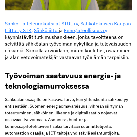
Sähkö- ja teleurakoitsijat STUL ry
,
Sähköteknisen Kaupan
Liitto ry STK
,
Sähköliitto
ja
Energiateollisuus ry
käynnistävät tutkimushankkeen, jonka tavoitteena on
selvittää sähköalan työvoiman nykytilaa ja tulevaisuuden
näkymiä. Samalla arvioidaan, miten koulutus, osaaminen
ja alan vetovoimatekijät vastaavat työelämän tarpeisiin.
Työvoiman saatavuus energia- ja
teknologiamurroksessa
Sähköalan osaajille on kasvava tarve, kun yhteiskunta sähköistyy
entisestään. Suomen energiaomavaraisuus, vihreän siirtymän
toteutuminen, sähköinen liikenne ja digitalisaatio nojaavat
osaavaan työvoimaan. Asennus-, huolto- ja
kunnossapitotehtävien lisäksi tarvitaan suunnittelijoita,
automaation osaajia ja ICT-taitoja yhdistäviä asiantuntijoita.