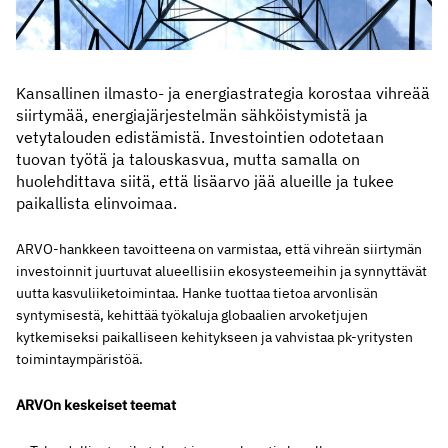
Kansallinen ilmasto- ja energiastrategia korostaa vihreää
siirtymää, energiajärjestelmän sähköistymistä ja
vetytalouden edistämistä. Investointien odotetaan
tuovan työtä ja talouskasvua, mutta samalla on
huolehdittava siitä, että lisäarvo jää alueille ja tukee
paikallista elinvoimaa.
ARVO-hankkeen tavoitteena on varmistaa, että vihreän siirtymän
investoinnit juurtuvat alueellisiin ekosysteemeihin ja synnyttävät
uutta kasvuliiketoimintaa. Hanke tuottaa tietoa arvonlisän
syntymisestä, kehittää työkaluja globaalien arvoketjujen
kytkemiseksi paikalliseen kehitykseen ja vahvistaa pk-yritysten
toimintaympäristöä.
ARVOn keskeiset teemat