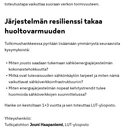
toteutustapa vaikuttaa suoraan verkon toimivuuteen.
Järjestelmän resilienssi takaa
huoltovarmuuden
Tutkimushankkeessa pyritään lisäämään ymmärrystä seuraavista
kysymyksistä:
Miten jousto saadaan tukemaan sähköenergiajärjestelmän
kokonaistehokkuutta?
Mitkä ovat tulevaisuuden sähkönkäytön tarpeet ja miten nämä
vaikuttavat sähköverkkoinfrastruktuuriin?
Miten energiajärjestelmän nopeat kehitystrendit tulee
huomioida sähköverkkojen suunnittelussa?
Hanke on kestoltaan 1+3 vuotta ja sen toteuttaa LUT-yliopisto.
Yhteyshenkilö:
Tutkijatohtori
Jouni Haapaniemi
, LUT-yliopisto