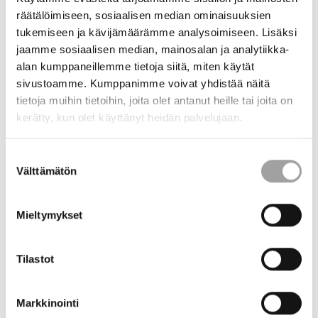
olevan yleishyödyllinen.
räätälöimiseen, sosiaalisen median ominaisuuksien
tukemiseen ja kävijämäärämme analysoimiseen. Lisäksi
STEKin rahoituksen saajia ovat olleet:
jaamme sosiaalisen median, mainosalan ja analytiikka-
alan kumppaneillemme tietoja siitä, miten käytät
sivustoamme. Kumppanimme voivat yhdistää näitä
Yliopistot, korkeakoulut, tutkimuslaitokset ja muut voittoa
tuottamattomat organisaatiot
tietoja muihin tietoihin, joita olet antanut heille tai joita on
kerätty, kun olet käyttänyt heidän palvelujaan.
Yksityiset toimijat, konsultit, viestintätoimistot, jne. tietyin
Suostumuksen
reunaehdoin
Välttämätön
valinta
Koulutusta tarjoavat organisaatiot, eri koulutusasteen
Mieltymykset
oppilaitokset (yliopistoista kuntien sivistystoimeen ja
yksittäisiin kouluihin asti, yksityiset kouluttaja-organisaatiot,
voittoa tuottamattomat yleissivistävää koulutusta tarjoavat
Tilastot
toimijat)
Usean toimijan konsortiot. Tällöin edellytämme
Markkinointi
konsortiosopimusta tai selkeitä alihankintasopimuksia, jossa