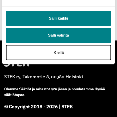
pääkumppani toimii koordinoivana tahona.
Salli kaikki
STEK ei myönnä rahoitusta yksityishenkilöile.
Salli valinta
Kiellä
Stek
STEK ry, Takomotie 8, 00380 Helsinki
Olemme
Säätiöt ja rahastot ry
:
n jäsen ja noudatamme
Hyvää
säätiötapaa.
© Copyright 2018 - 2026 | STEK