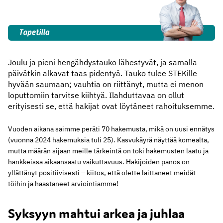
Joulu ja pieni hengähdystauko lähestyvät, ja samalla
päivätkin alkavat taas pidentyä. Tauko tulee STEKille
hyvään saumaan; vauhtia on riittänyt, mutta ei menon
loputtomiin tarvitse kiihtyä. Ilahduttavaa on ollut
erityisesti se, että hakijat ovat löytäneet rahoituksemme.
Vuoden aikana saimme peräti 70 hakemusta, mikä on uusi ennätys
(vuonna 2024 hakemuksia tuli 25). Kasvukäyrä näyttää komealta,
mutta määrän sijaan meille tärkeintä on toki hakemusten laatu ja
hankkeissa aikaansaatu vaikuttavuus. Hakijoiden panos on
yllättänyt positiivisesti – kiitos, että olette laittaneet meidät
töihin ja haastaneet arviointiamme!
Syksyyn mahtui arkea ja juhlaa