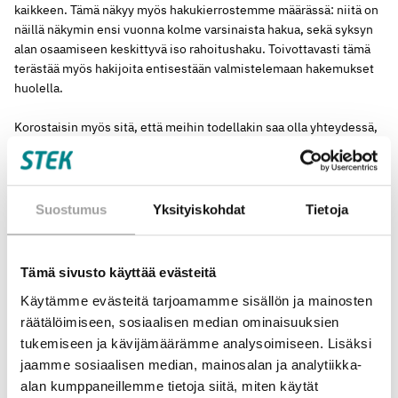
kaikkeen. Tämä näkyy myös hakukierrostemme määrässä: niitä on
näillä näkymin ensi vuonna kolme varsinaista hakua, sekä syksyn
alan osaamiseen keskittyvä iso rahoitushaku. Toivottavasti tämä
terästää myös hakijoita entisestään valmistelemaan hakemukset
huolella.
Korostaisin myös sitä, että meihin todellakin saa olla yhteydessä,
jos jokin rahoituskriteerimme tai muu rahoituksen hakemiseen
liittyvä asia mietityttää.
Vuonna 2026 panostamme entistä enemmän hakuprosessin
Suostumus
Yksityiskohdat
Tietoja
kehittämiseen. Velvollisuutemme on tehdä hakemisesta ja
valintojen tekemisestä mahdollisimman objektiivista,
perusteltavaa ja tasapuolista kaikissa kolmessa rahoituksen
Tämä sivusto käyttää evästeitä
kategoriassamme. Myös rahoituksen myöntöjä niin suunnattujen
Käytämme evästeitä tarjoamamme sisällön ja mainosten
hakujen kuin pienemmän mittakaavan hankkeissa tarkennetaan.
räätälöimiseen, sosiaalisen median ominaisuuksien
Se haastaa mielekkäällä ja tärkeällä tavalla, koska rahoitus on
tukemiseen ja kävijämäärämme analysoimiseen. Lisäksi
saatava kohdentumaan fiksusti ja vaikuttavasti. Kriteerien täytyy
jaamme sosiaalisen median, mainosalan ja analytiikka-
elää ajassa yhtä jalkaa energiamurroksen kanssa. Hereillä on siis
alan kumppaneillemme tietoja siitä, miten käytät