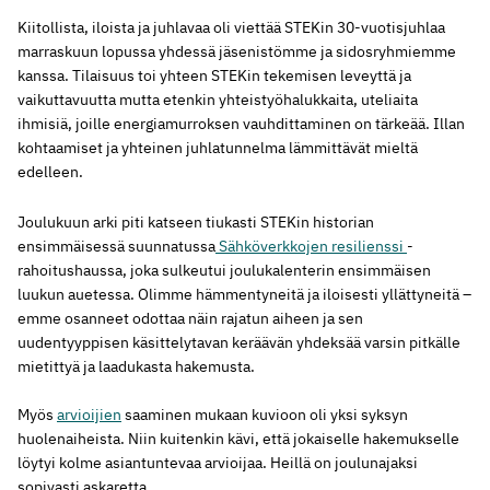
Kiitollista, iloista ja juhlavaa oli viettää STEKin 30-vuotisjuhlaa
marraskuun lopussa yhdessä jäsenistömme ja sidosryhmiemme
kanssa. Tilaisuus toi yhteen STEKin tekemisen leveyttä ja
vaikuttavuutta mutta etenkin yhteistyöhalukkaita, uteliaita
ihmisiä, joille energiamurroksen vauhdittaminen on tärkeää. Illan
kohtaamiset ja yhteinen juhlatunnelma lämmittävät mieltä
edelleen.
Joulukuun arki piti katseen tiukasti STEKin historian
ensimmäisessä suunnatussa
Sähköverkkojen resilienssi
-
rahoitushaussa, joka sulkeutui joulukalenterin ensimmäisen
luukun auetessa. Olimme hämmentyneitä ja iloisesti yllättyneitä –
emme osanneet odottaa näin rajatun aiheen ja sen
uudentyyppisen käsittelytavan keräävän yhdeksää varsin pitkälle
mietittyä ja laadukasta hakemusta.
Myös
arvioijien
saaminen mukaan kuvioon oli yksi syksyn
huolenaiheista. Niin kuitenkin kävi, että jokaiselle hakemukselle
löytyi kolme asiantuntevaa arvioijaa. Heillä on joulunajaksi
sopivasti askaretta.