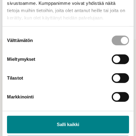
syytä olla.
sivustoamme. Kumppanimme voivat yhdistää näitä
tietoja muihin tietoihin, joita olet antanut heille tai joita on
Kiitos kaikille rahoitusta hakeneille – teidän ansiostanne ja
kerätty, kun olet käyttänyt heidän palvelujaan.
yhdessä kanssanne katsomme innolla kohti vuotta 2026!
Suostumuksen
Välttämätön
valinta
Ajankohtaiset
Katso kaikki ajankohtaiset
Mieltymykset
Katso myös
Tilastot
Markkinointi
Salli kaikki