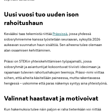
Uusi vuosi tuo uuden ison
rahoitushaun
Kevääksi taas tekemistä riittää
Prässissä
, jossa yhdessä
sidosryhmiemme kanssa työstetään seuraavan, syksyllä 2026
aukeavan suunnatun haun sisältöä. Sen aiheena tulee olemaan
alan osaamisen kehittäminen.
Prässi on STEKin yhteiskehittämisen työpajamalli, jossa
sidosryhmät ja asiantuntijat kokoontuvat tiiviisti ideoimaan ja
rajaamaan tulevien rahoitushakujen teemoja. Prässi-nimi viittaa
siihen, että aiheita käsitellään paineessa, mutta rakentavassa
hengessä – uskomme että paras näkemys syntyy aina yhteistyönä.
Valinnat haastavat ja motivoivat
Kun hakemuksia tulee näin paljon ei raha tietenkään voi riittää