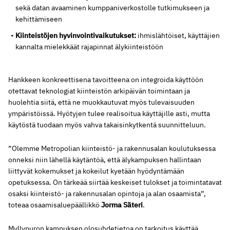
sekä datan avaaminen kumppaniverkostolle tutkimukseen ja
kehittämiseen
Kiinteistöjen hyvinvointivaikutukset:
ihmislähtöiset, käyttäjien
kannalta mielekkäät rajapinnat älykiinteistöön
Hankkeen konkreettisena tavoitteena on integroida käyttöön
otettavat teknologiat kiinteistön arkipäivän toimintaan ja
huolehtia siitä, että ne muokkautuvat myös tulevaisuuden
ympäristöissä. Hyötyjen tulee realisoitua käyttäjille asti, mutta
käytöstä tuodaan myös vahva takaisinkytkentä suunnitteluun.
”Olemme Metropolian kiinteistö- ja rakennusalan koulutuksessa
onneksi niin lähellä käytäntöä, että älykampuksen hallintaan
liittyvät kokemukset ja kokeilut kyetään hyödyntämään
opetuksessa. On tärkeää siirtää keskeiset tulokset ja toimintatavat
osaksi kiinteistö- ja rakennusalan opintoja ja alan osaamista”,
toteaa osaamisaluepäällikkö
Jorma Säteri
.
Myllypuron kampuksen olosuhdetietoa on tarkoitus käyttää