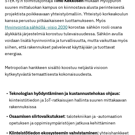
STEK ry:n toimitusjohtaja
Timo Kekkosen
mukaan Myllypuron
suuren mittaluokan kampus on kiinnostava alusta perinteisestä
projektista poikkeavaan yhteistyömalliin. Yhteistyö korkeakoulun
kanssa perustuu pitkäaikaiseen luottamukseen. Myös
Hyvinvointia sähköllä -visio 2030
korostaa sähkön rooli osana
älykkäitä järjestelmiä korostuu tulevaisuudessa. Sähkön avulla
voidaan lisätä hyvinvointia ja turvallisuutta, mutta vaikuttaa myös
siihen, että rakennukset palvelevat käyttäjiään ja tuottavat
energiaa.
Metropolian hankkeen sisältö koostuu neljästä visioon
kytkeytyvästä temaattisesta kokonaisuudesta.
Teknologian hyödyntäminen ja kustannustehokas ohjaus:
kiinteistötiedon ja IoT-ratkaisujen hallinta suuren mittakaavan
rakennuksissa
Osaamisen siirtovaikutukset
: talotekniikan ja -automaation
opetuksen ja oppimisympäristöjen jatkuva kehittäminen
Kiinteistötiedon ekosysteemin vahvistaminen:
yhteishankkeet