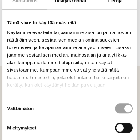
Suostumus
Yksityiskohdat
Tietoja
johtaja Tuire Ranta-Meyer,
tuire.ranta-meyer@metropolia.fi
osaamisaluepäällikkö Jorma Säteri,
jorma.sateri@metropolia.fi
Tämä sivusto käyttää evästeitä
Käytämme evästeitä tarjoamamme sisällön ja mainosten
Katso myös Ranta-Meyer 2019 (toim.).
Korkeakoulukiinteistöstä
räätälöimiseen, sosiaalisen median ominaisuuksien
älykampukseksi. Kiinteistötietomassojen hyödyntäminen
tukemiseen ja kävijämäärämme analysoimiseen. Lisäksi
sisäolosuhteiden ja energiatehokkuuden ennakoinnissa.
jaamme sosiaalisen median, mainosalan ja analytiikka-
alan kumppaneillemme tietoja siitä, miten käytät
sivustoamme. Kumppanimme voivat yhdistää näitä
tietoja muihin tietoihin, joita olet antanut heille tai joita on
kerätty, kun olet käyttänyt heidän palvelujaan.
Suostumuksen
Välttämätön
valinta
Mieltymykset