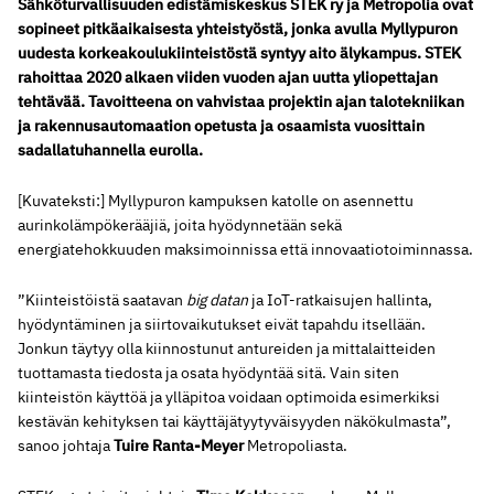
Sähköturvallisuuden edistämiskeskus STEK ry ja Metropolia ovat
sopineet pitkäaikaisesta yhteistyöstä, jonka avulla Myllypuron
uudesta korkeakoulukiinteistöstä syntyy aito älykampus. STEK
rahoittaa 2020 alkaen viiden vuoden ajan uutta yliopettajan
tehtävää. Tavoitteena on vahvistaa projektin ajan talotekniikan
ja rakennusautomaation opetusta ja osaamista vuosittain
sadallatuhannella eurolla.
[Kuvateksti:] Myllypuron kampuksen katolle on asennettu
aurinkolämpökerääjiä, joita hyödynnetään sekä
energiatehokkuuden maksimoinnissa että innovaatiotoiminnassa.
”Kiinteistöistä saatavan
big datan
ja IoT-ratkaisujen hallinta,
hyödyntäminen ja siirtovaikutukset eivät tapahdu itsellään.
Jonkun täytyy olla kiinnostunut antureiden ja mittalaitteiden
tuottamasta tiedosta ja osata hyödyntää sitä. Vain siten
kiinteistön käyttöä ja ylläpitoa voidaan optimoida esimerkiksi
kestävän kehityksen tai käyttäjätyytyväisyyden näkökulmasta”,
sanoo johtaja
Tuire Ranta-Meyer
Metropoliasta.