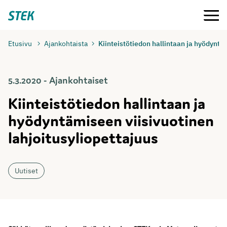
Siirry
Valikko
Stek
suoraan
sisältöön
Etusivu
Ajankohtaista
Kiinteistötiedon hallintaan ja hyödyntä
5.3.2020 - Ajankohtaiset
Kiinteistötiedon hallintaan ja
hyödyntämiseen viisivuotinen
lahjoitusyliopettajuus
Uutiset