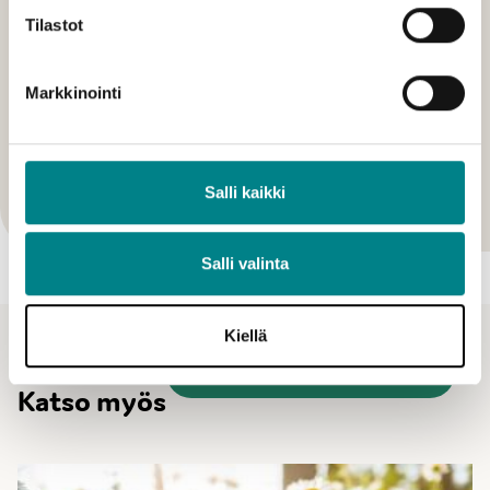
Tilastot
Markkinointi
Hankkeet
Salli kaikki
Kiinteistötiedon ja IoT-ratkaisujen hallinta
Salli valinta
Kiellä
Ajankohtaiset
Katso kaikki ajankohtaiset
Katso myös