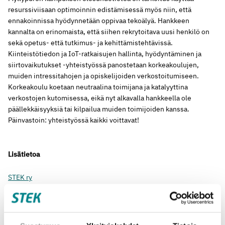
resurssiviisaan optimoinnin edistämisessä myös niin, että
ennakoinnissa hyödynnetään oppivaa tekoälyä. Hankkeen
kannalta on erinomaista, että siihen rekrytoitava uusi henkilö on
sekä opetus- että tutkimus- ja kehittämistehtävissä.
Kiinteistötiedon ja IoT-ratkaisujen hallinta, hyödyntäminen ja
siirtovaikutukset -yhteistyössä panostetaan korkeakoulujen,
muiden intressitahojen ja opiskelijoiden verkostoitumiseen.
Korkeakoulu koetaan neutraalina toimijana ja katalyyttina
verkostojen kutomisessa, eikä nyt alkavalla hankkeella ole
päällekkäisyyksiä tai kilpailua muiden toimijoiden kanssa.
Päinvastoin: yhteistyössä kaikki voittavat!
Lisätietoa
STEK ry
toimitusjohtaja Timo Kekkonen
timo.kekkonen@stek.fi
Metropolia Ammattikorkeakoulu,
www.metropolia.fi