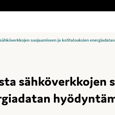
 sähköverkkojen suojaamiseen ja kotitalouksien energiadata
sta sähköverkkojen 
ergiadatan hyödyntäm