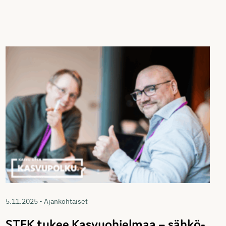
5.11.2025 - Ajankohtaiset
STEK tukee Kasvuohjelmaa – sähkö-