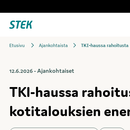
Siirry
suoraan
sisältöön
Stek
Etusivu
Ajankohtaista
TKI-haussa rahoitusta
12.6.2026 - Ajankohtaiset
TKI-haussa rahoitu
kotitalouksien en