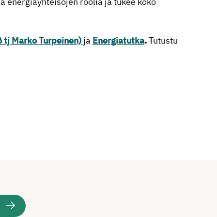
aa energiayhteisöjen roolia ja tukee koko
 tj Marko Turpeinen)
ja
Energiatutka
.
Tutustu