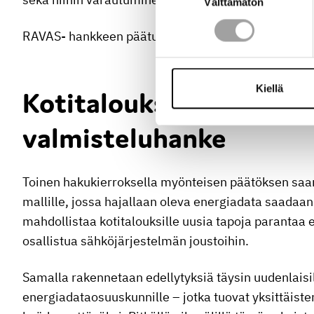
Välttämätön
valinta
RAVAS- hankkeen päätutkimusvaihe on käynnistym
Kiellä
Kotitalouksien energi
valmisteluhanke
Toinen hakukierroksella myönteisen päätöksen saan
mallille, jossa hajallaan oleva energiadata saadaa
mahdollistaa kotitalouksille uusia tapoja parantaa 
osallistua sähköjärjestelmän joustoihin.
Samalla rakennetaan edellytyksiä täysin uudenlaisill
energiadataosuuskunnille – jotka tuovat yksittäiste