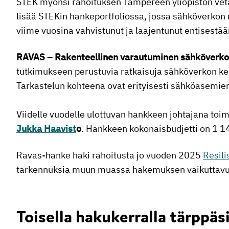
STEK myönsi rahoituksen Tampereen yliopiston ve
lisää STEKin hankeportfoliossa, jossa sähköverkon
viime vuosina vahvistunut ja laajentunut entisestää
RAVAS – Rakenteellinen varautuminen sähköverko
tutkimukseen perustuvia ratkaisuja sähköverkon ke
Tarkastelun kohteena ovat erityisesti sähköasemien
Viidelle vuodelle ulottuvan hankkeen johtajana toim
Jukka Haavist
o
. Hankkeen kokonaisbudjetti on 1 1
Ravas-hanke haki rahoitusta jo vuoden 2025
Resil
tarkennuksia muun muassa hakemuksen vaikuttavuu
Toisella hakukerralla tärppäs