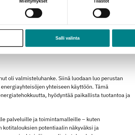
Mieltymykset
Tilastot
ässä alkuvuodesta 2027.
Salli valinta
adatan hyödyntämisen
ut oli valmisteluhanke. Siinä luodaan luo perustan
n energiayhteisöjen yhteiseen käyttöön. Tämä
energiatehokkuutta, hyödyntää paikallista tuotantoa ja
e palveluille ja toimintamalleille – kuten
n kotitalouksien potentiaalin näkyväksi ja