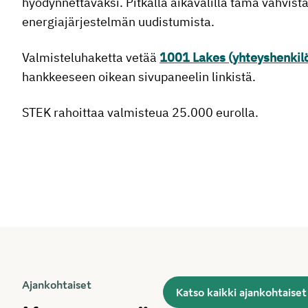
hyödynnettäväksi. Pitkällä aikavälillä tämä vahvist
energiajärjestelmän uudistumista.
Valmisteluhaketta vetää
1001 Lakes (yhteyshenkilö
hankkeeseen oikean sivupaneelin linkistä.
STEK rahoittaa valmisteua 25.000 eurolla.
Ajankohtaiset
Katso kaikki ajankohtaiset