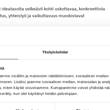
ideatasolta selkeästi kohti uskottavaa, konkreettista
utus, yhteistyö ja vaikuttavuus muodostavat
tkettiin konkreettisesti käyttöönottoon ja
tys sekä resilienssiä vahvistava vaikutus osoitettiin
Yksityiskohdat
 yksisuuntaisena viestintänä. Päivitetyssä
itä
uorovaikutus sidosryhmien kanssa, palautteen
 yhteistyö, joka lisää hankkeen laatua ja
mme sisällön ja mainosten räätälöimiseen, sosiaalisen median
iseen. Lisäksi jaamme sosiaalisen median, mainosalan ja analy
, miten käytät sivustoamme. Kumppanimme voivat yhdistää näitä t
n kerätty, kun olet käyttänyt heidän palvelujaan.
seuranta
kaipasivat hiomista
.
Päivitetyssä versiossa
iin, aikataulu on realistinen ja joustava, ja myös riskit
osten jatkohyödyntäminen on nyt kuvattu uskottavasti.