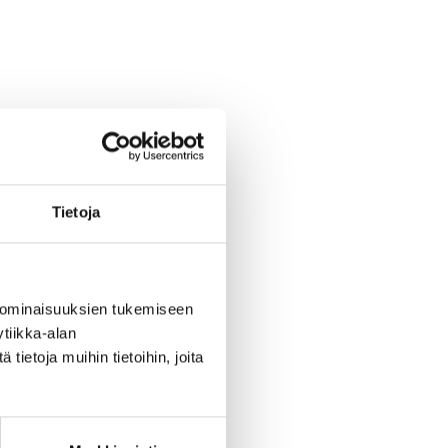
Tietoja
 ominaisuuksien tukemiseen
tiikka-alan
ietoja muihin tietoihin, joita