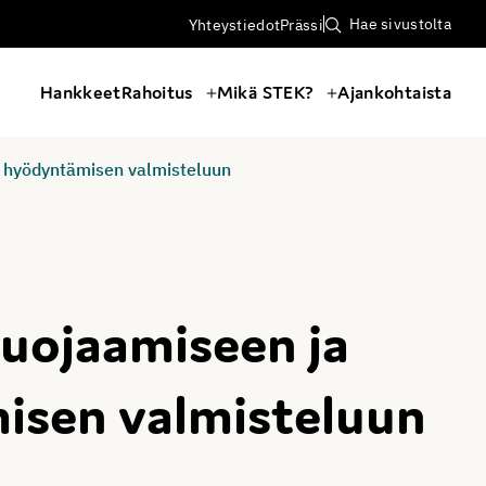
Hae sivustolta
Yhteystiedot
Prässi
Hankkeet
Rahoitus
Mikä STEK?
Ajankohtaista
n hyödyntämisen valmisteluun
suojaamiseen ja
isen valmisteluun