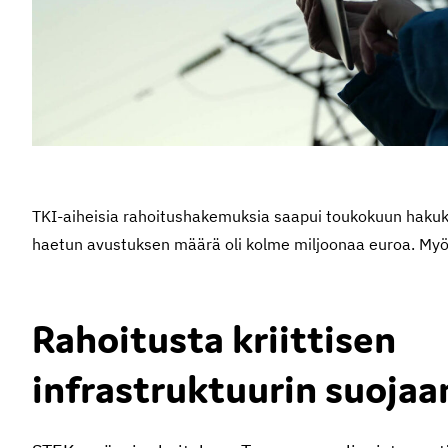
TKI-aiheisia rahoitushakemuksia saapui toukokuun hakuki
haetun avustuksen määrä oli kolme miljoonaa euroa. Myö
Rahoitusta kriittisen
infrastruktuurin suojaa