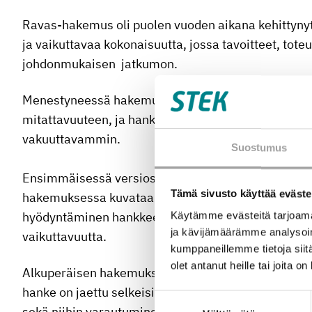
Ravas-hakemus oli puolen vuoden aikana kehittynyt 
ja vaikuttavaa kokonaisuutta, jossa tavoitteet, tote
johdonmukaisen jatkumon.
Menestyneessä hakemusversiossa
vaikuttavuus
ky
mitattavuuteen, ja hankkeen yhteiskunnallinen merki
vakuuttavammin.
Suostumus
Ensimmäisessä versiossa
vuorovaikutus
esitettiin
Tämä sivusto käyttää eväste
hakemuksessa kuvataan selkeä kahdensuuntainen v
hyödyntäminen hankkeen aikana sekä kansainvälinen
Käytämme evästeitä tarjoama
ja kävijämäärämme analysoim
vaikuttavuutta.
kumppaneillemme tietoja siitä
olet antanut heille tai joita o
Alkuperäisen hakemuksen
vaiheistus, aikataulu
ja
hanke on jaettu selkeisiin, seurattaviin osatavoitteis
Suostumuksen
sekä niihin varautuminen on huomioitu. Lisäksi tul