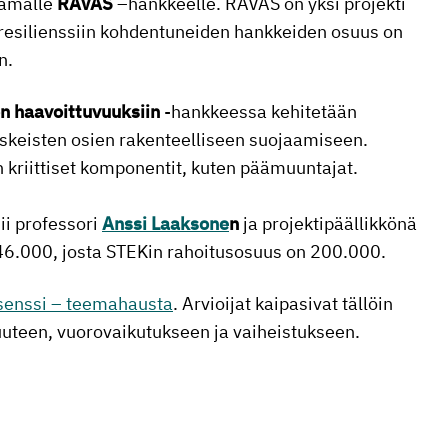
tämälle
RAVAS
–hankkeelle. RAVAS on yksi projekti
 resilienssiin kohdentuneiden hankkeiden osuus on
n.
n haavoittuvuuksiin
-hankkeessa kehitetään
skeisten osien rakenteelliseen suojaamiseen.
 kriittiset komponentit, kuten päämuuntajat.
ii professori
Anssi Laaksone
n
ja projektipäällikkönä
46.000, josta STEKin rahoitusosuus on 200.000.
isenssi – teemahausta
. Arvioijat kaipasivat tällöin
teen, vuorovaikutukseen ja vaiheistukseen.
i