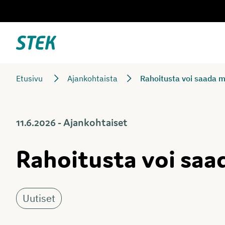
Siirry
suoraan
sisältöön
Stek
Etusivu
Ajankohtaista
Rahoitusta voi saada 
11.6.2026 - Ajankohtaiset
Rahoitusta voi saa
Uutiset