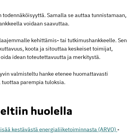
n todennäköisyyttä. Samalla se auttaa tunnistamaan,
hankkeella voidaan saavuttaa.
laajemmalle kehittämis- tai tutkimushankkeelle. Sen
uttavuus, koota ja sitouttaa keskeiset toimijat,
oida idean toteutettavuutta ja merkitystä.
hyvin valmisteltu hanke etenee huomattavasti
tuottaa parempia tuloksia.
ltiin huolella
isää kestävästä energialiiketoiminnasta (ARVO)
-