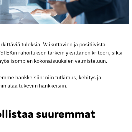
täviä tuloksia. Vaikuttavien ja positiivista
EKin rahoituksen tärkein yksittänen kriteeri, siksi
 myös isompien kokonaisuuksien valmisteluun.
emme hankkeisiin: niin tutkimus, kehitys ja
in alaa tukeviin hankkeisiin.
llistaa suuremmat