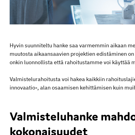
Hyvin suunniteltu hanke saa varmemmin aikaan merkit
muutosta aikaansaavien projektien edistäminen on ST
onkin luonnollista että rahoitustamme voi käyttää
Valmistelurahoitusta voi hakea kaikkiin rahoituslaji
innovaatio-, alan osaamisen kehittämisen kuin muih
Valmisteluhanke mahdo
kokonaisuudet