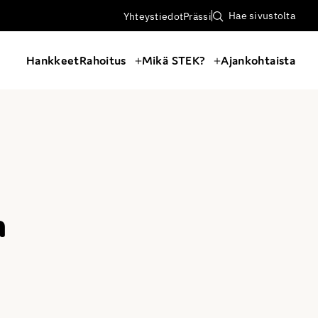
Hae sivustolta
Yhteystiedot
Prässi
Hankkeet
Rahoitus
Mikä STEK?
Ajankohtaista
n