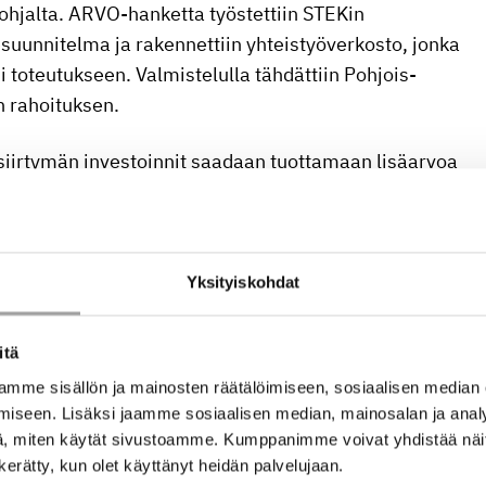
hjalta. ARVO-hanketta työstettiin STEKin
nkesuunnitelma ja rakennettiin yhteistyöverkosto, jonka
 toteutukseen. Valmistelulla tähdättiin Pohjois-
 rahoituksen.
siirtymän investoinnit saadaan tuottamaan lisäarvoa
staa, että energiasiirtymän investoinnit juurtuvat
asvuliiketoimintaa.
toa siitä, miten lisäarvo syntyy energiahankkeissa,
Yksityiskohdat
llisen kehityksen yhdistämiseen, vahvistaa pk-yritysten
ja alueellista elinvoimaa.
itä
mme sisällön ja mainosten räätälöimiseen, sosiaalisen median
nnahduslautana laajalle ja vaikuttavalle
iseen. Lisäksi jaamme sosiaalisen median, mainosalan ja analy
 tavoitteita, kumppanuuksia ja rahoituspohjaa olisi
, miten käytät sivustoamme. Kumppanimme voivat yhdistää näitä t
n kerätty, kun olet käyttänyt heidän palvelujaan.