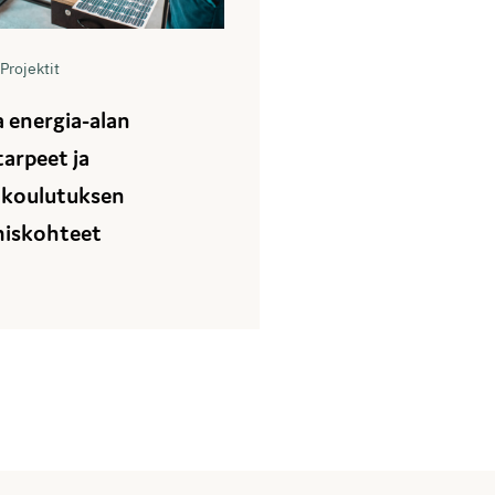
Projektit
a energia-alan
arpeet ja
okoulutuksen
miskohteet