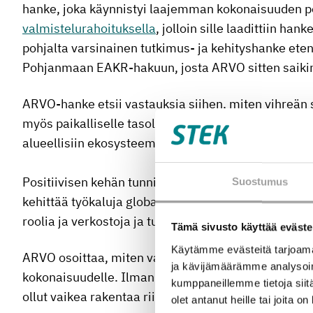
hanke, joka käynnistyi laajemman kokonaisuuden po
valmistelurahoituksella
, jolloin sille laadittiin ha
pohjalta varsinainen tutkimus- ja kehityshanke eteni
Pohjanmaan EAKR-hakuun, josta ARVO sitten saikin
ARVO-hanke etsii vastauksia siihen, miten vihreän 
myös paikalliselle tasolle. Sen tavoitteena on varmi
alueellisiin ekosysteemeihin ja synnyttävät uutta k
Positiivisen kehän tunnistamiseksi ARVO tuottaa tie
Suostumus
kehittää työkaluja globaalien arvoketjujen ja paika
roolia ja verkostoja ja tukee kestävää talouskasvua 
Tämä sivusto käyttää eväste
Käytämme evästeitä tarjoama
ARVO osoittaa, miten valmisteluhanke voi toimia po
ja kävijämäärämme analysoim
kokonaisuudelle. Ilman valmisteluvaihetta hankkeen
kumppaneillemme tietoja siitä
ollut vaikea rakentaa riittävän vahvaksi.
olet antanut heille tai joita o