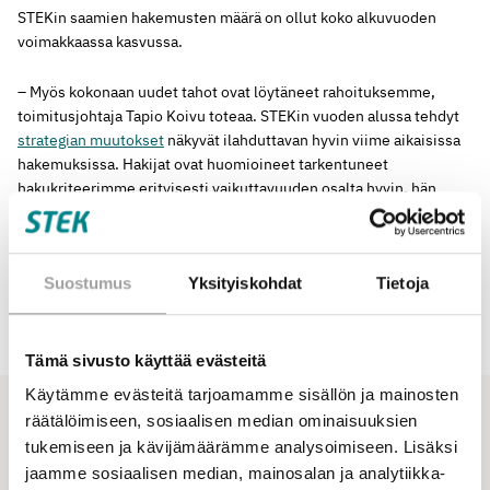
STEKin saamien hakemusten määrä on ollut koko alkuvuoden
voimakkaassa kasvussa.
– Myös kokonaan uudet tahot ovat löytäneet rahoituksemme,
toimitusjohtaja Tapio Koivu toteaa. STEKin vuoden alussa tehdyt
strategian muutokset
näkyvät ilahduttavan hyvin viime aikaisissa
hakemuksissa. Hakijat ovat huomioineet tarkentuneet
hakukriteerimme erityisesti vaikuttavuuden osalta hyvin, hän
sanoo.
Hakemusjärjestelmä vaihtuu kesän 2025 aikana ja uusi avautuu
Suostumus
Yksityiskohdat
Tietoja
elokuun puolen välin tienoilla. Loppuvuoden osalta hakemusten
jättöpäivät ja käsittelyaikataulu on julkaistu
sivuillamme
.
Tämä sivusto käyttää evästeitä
Käytämme evästeitä tarjoamamme sisällön ja mainosten
räätälöimiseen, sosiaalisen median ominaisuuksien
Ajankohtaiset
Katso kaikki ajankohtaiset
tukemiseen ja kävijämäärämme analysoimiseen. Lisäksi
Katso myös
jaamme sosiaalisen median, mainosalan ja analytiikka-