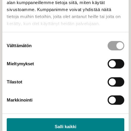
alan kumppaneillemme tietoja siitä, miten käytät
sivustoamme. Kumppanimme voivat yhdistää näitä
tietoja muihin tietoihin, joita olet antanut heille tai joita on
kerätty, kun olet käyttänyt heidän palvelujaan.
Suostumuksen
Välttämätön
valinta
Mieltymykset
Tilastot
Markkinointi
25.6.2026 - Ajankohtaiset
STEK lomailee heinäkuun
Uutiset
Salli kaikki