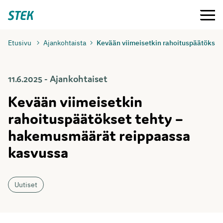
Siirry
Valikko
Stek
suoraan
sisältöön
Etusivu
Ajankohtaista
Kevään viimeisetkin rahoituspäätökse
11.6.2025 - Ajankohtaiset
Kevään viimeisetkin
rahoituspäätökset tehty –
hakemusmäärät reippaassa
kasvussa
Uutiset