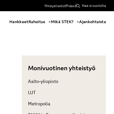
Hae sivustolta
Yhteystiedot
Prässi
Hankkeet
Rahoitus
Mikä STEK?
Ajankohtaista
Monivuotinen yhteistyö
Aalto-yliopisto
LUT
Metropolia