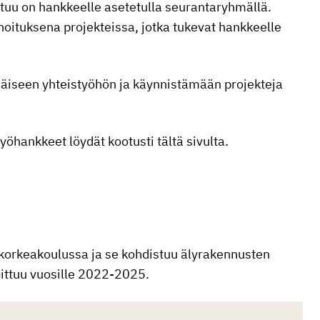
tuu on hankkeelle asetetulla seurantaryhmällä.
oituksena projekteissa, jotka tukevat hankkeelle
äiseen yhteistyöhön ja käynnistämään projekteja
yöhankkeet löydät kootusti tältä sivulta.
 korkeakoulussa ja se kohdistuu älyrakennusten
ittuu vuosille 2022-2025.