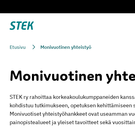
Siirry
suoraan
sisältöön
Stek
Etusivu
Monivuotinen yhteistyö
Monivuotinen yhte
STEK ry rahoittaa korkeakoulukumppaneiden kanssa 
kohdistuu tutkimukseen, opetuksen kehittämiseen s
Monivuotiset yhteistyöhankkeet ovat useamman vuod
painopistealueet ja yleiset tavoitteet sekä vuosittai