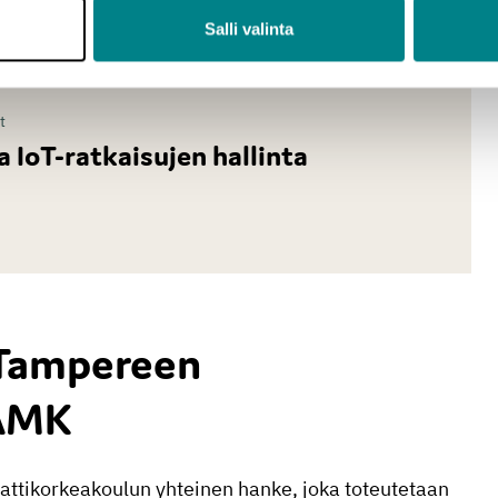
Salli valinta
t
a IoT-ratkaisujen hallinta
 Tampereen
TAMK
tikorkeakoulun yhteinen hanke, joka toteutetaan