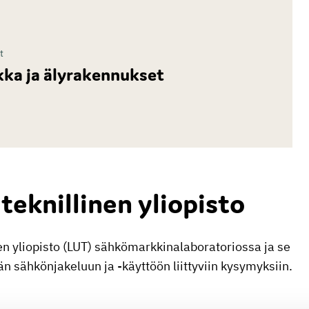
t
kka ja älyrakennukset
eknillinen yliopisto
n yliopisto (LUT) sähkömarkkinalaboratoriossa ja se
n sähkönjakeluun ja -käyttöön liittyviin kysymyksiin.