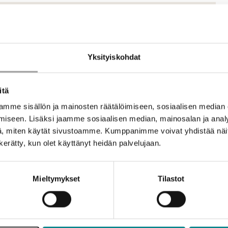
t
Yksityiskohdat
stava ja turvallinen
estelmä
itä
mme sisällön ja mainosten räätälöimiseen, sosiaalisen median
iseen. Lisäksi jaamme sosiaalisen median, mainosalan ja analy
, miten käytät sivustoamme. Kumppanimme voivat yhdistää näitä t
n kerätty, kun olet käyttänyt heidän palvelujaan.
keakoulu
Mieltymykset
Tilastot
 Kiinteistöjen sähkötekniikka – osaamisalueella,
. Hanke ajoittui vuosille 2020-2024.