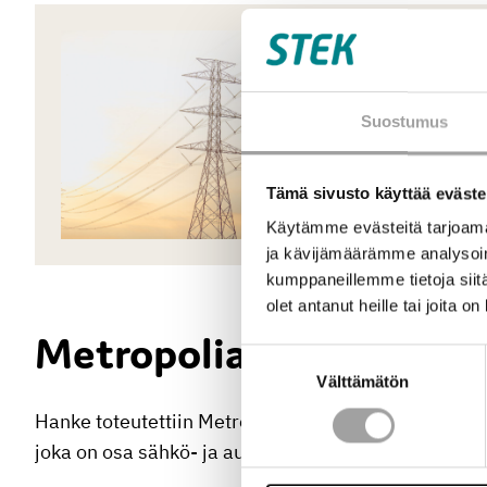
25.9.2023
Projektit ja hankkee
Suostumus
Tulevaisuuden jou
sähköenergiajärj
Tämä sivusto käyttää eväste
Käytämme evästeitä tarjoama
ja kävijämäärämme analysoim
kumppaneillemme tietoja siitä
olet antanut heille tai joita o
Metropolia ammattikor
Suostumuksen
Välttämätön
valinta
Hanke toteutettiin Metropolia ammattikorkeakoulun
joka on osa sähkö- ja automaatiotekniikan yksikköä