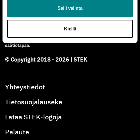
Stek
Salli valinta
STEK ry, Takomotie 8, 00380 Helsinki
Kiellä
Olemme
Säätiöt ja rahastot ry
:
n jäsen ja noudatamme
Hyvää
säätiötapaa.
© Copyright 2018 - 2026 | STEK
Yhteystiedot
Tietosuojalauseke
Lataa STEK-logoja
Palaute