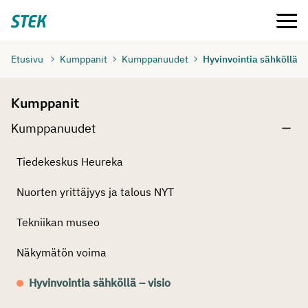
Siirry
Valikko
Stek
suoraan
sisältöön
Etusivu
Kumppanit
Kumppanuudet
Hyvinvointia sähköllä – 
Kumppanit
Kumppanuudet
Tiedekeskus Heureka
Nuorten yrittäjyys ja talous NYT
Tekniikan museo
Näkymätön voima
Hyvinvointia sähköllä – visio