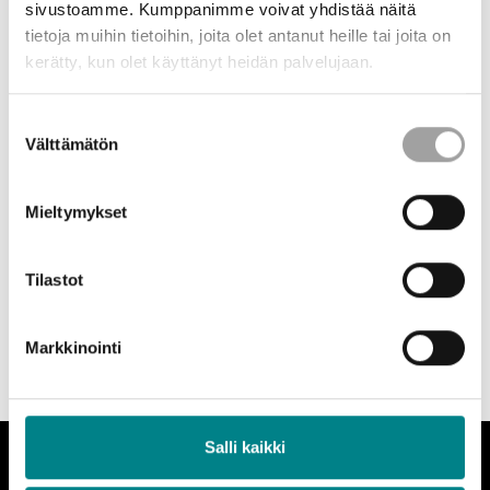
sivustoamme. Kumppanimme voivat yhdistää näitä
tietoja muihin tietoihin, joita olet antanut heille tai joita on
kerätty, kun olet käyttänyt heidän palvelujaan.
Suostumuksen
Välttämätön
valinta
Vision allekirjoittajajäseninä on viisi sähköalan järjestöä ja
kumppaneina mukana ovat lukuisa joukko sähköalalla toimivia
Mieltymykset
yrityksiä.
Tilastot
Markkinointi
Salli kaikki