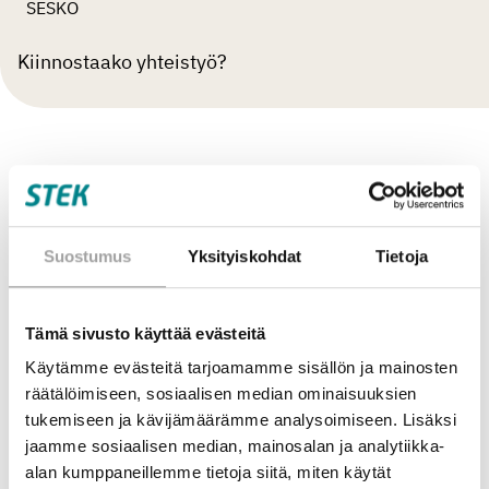
SESKO
Kiinnostaako yhteistyö?
Hyvinvointia sähköllä – visio
Hyvinvointia sähköllä – visio 2040 on sähköalan järjestöjen ja
yritysten yhteinen näkemys sähköistyksen merkityksestä
Suostumus
Yksityiskohdat
Tietoja
hiilettömälle yhteiskunnalle. Sähkö on energiamurroksen
keskiössä, kun luovutaan fossiilisten polttoaineiden käytöstä ja
luodaan energian tuotantojärjestelmä uudelleen hiilettömälle,
Tämä sivusto käyttää evästeitä
puhtaasti tuotetulle sähkölle perustuvaksi.
Käytämme evästeitä tarjoamamme sisällön ja mainosten
räätälöimiseen, sosiaalisen median ominaisuuksien
tukemiseen ja kävijämäärämme analysoimiseen. Lisäksi
jaamme sosiaalisen median, mainosalan ja analytiikka-
alan kumppaneillemme tietoja siitä, miten käytät