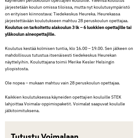
käyneiden peruskoulun opettajien kouluille. Yleensä koulutus
järjestetään koulun omissa tiloissa, mutta nyt koulutusympäristö
on erityisen kiinnostava: Tiedekeskus Heureka. Heurekassa
järjestettävään koulutukseen mahtuu 28 peruskoulun opettajaa.
Koulutus on tarkoitettu alakoulun 3 lk – 6 luokkien opettajille tai
yläkoulun aineopettajille.
Koulutus kestää kolmisen tuntia, klo 16.00 – 19.00. Sen jälkeen on
mahdollisuus tutustua itsenäisesti tiedekeskus Heurekan
näyttelyihin. Kouluttajana toimii Merike Kesler Helsingin
yliopistosta.
Ole nopea – mukaan mahtuu vain 28 peruskoulun opettajaa.
Kaikkien koulutuksessa käyneiden opettajien kouluille STEK
lahjoittaa Voimala-oppimispaketit. Voimalat saapuvat koululle
jälkitoimituksena.
Tutustu Voimalaan