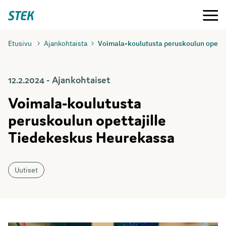
Siirry
Valikko
Stek
suoraan
sisältöön
Etusivu
Ajankohtaista
Voimala-koulutusta peruskoulun opetta
12.2.2024 - Ajankohtaiset
Voimala-koulutusta
peruskoulun opettajille
Tiedekeskus Heurekassa
Uutiset