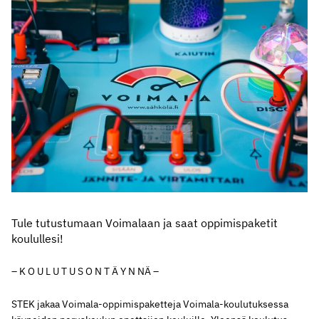
Tule tutustumaan Voimalaan ja saat oppimispaketit
koulullesi!
– K O U L U T U S O N T Ä Y N NÄ –
STEK jakaa Voimala-oppimispaketteja Voimala-koulutuksessa