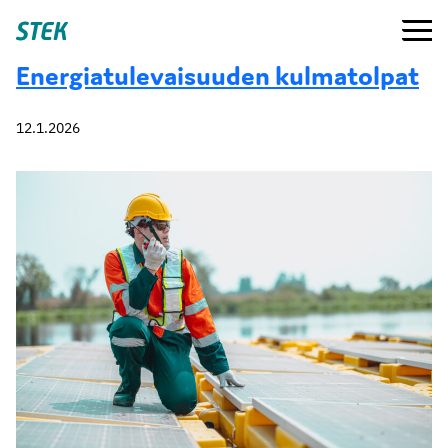
Siirry
Valikko
Stek
suoraan
sisältöön
Energiatulevaisuuden kulmatolpat
12.1.2026