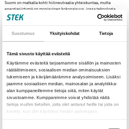
Suomi on matkalla kohti hiilineutraalia yhteiskuntaa, mutta
energiasiirtymä on monisyinen kokonaisuus, jossa teknologia,
talous, luonnonvarat ja globaalit markkinat kietoutuvat yhteen.
Päätöksenteon tueksi tarvitaan luotettavaa, tutkittuun tietoon
perustuvaa ymmärrystä siitä, mitkä ratkaisut ovat aidosti kestäviä
Suostumus
Yksityiskohdat
Tietoja
ja mitkä rajat eivät saa ylittyä. Ilman selkeitä reunaehtoja ja
yhteistä tietopohjaa on vaarana, että tärkeät puhtaan energian
investoinnit viivästyvät tai ohjautuvat lyhytnäköisiin ratkaisuihin,
jotka eivät tue pitkän aikavälin ilmastotavoitteita.
Tämä sivusto käyttää evästeitä
Käytämme evästeitä tarjoamamme sisällön ja mainosten
Hankkeen tavoitteet ja sisältö
räätälöimiseen, sosiaalisen median ominaisuuksien
tukemiseen ja kävijämäärämme analysoimiseen. Lisäksi
Energiatulevaisuuden kulmatolpat -hanke pyrkii vastaamaan tähän
jaamme sosiaalisen median, mainosalan ja analytiikka-
haasteeseen kolmella työpaketilla, jotka toteutetaan vuosien
alan kumppaneillemme tietoja siitä, miten käytät
2025-2027 aikana.
sivustoamme. Kumppanimme voivat yhdistää näitä
tietoja muihin tietoihin, joita olet antanut heille tai joita on
Työpaketeissa:
kerätty, kun olet käyttänyt heidän palvelujaan.
määritellään globaalit ajurit ja luonnontieteelliset ja tekniset
Suostumuksen
reunaehdot, jotka ohjaavat Suomen energiatulevaisuutta,