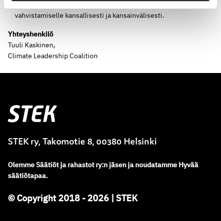
Tarjoamalla yhteistyöalustan energian ja ilmaston tietopohjan
vahvistamiselle kansallisesti ja kansainvälisesti.
Yhteyshenkilö
Tuuli Kaskinen,
Climate Leadership Coalition
Stek
STEK ry, Takomotie 8, 00380 Helsinki
Olemme
Säätiöt ja rahastot ry
:
n jäsen ja noudatamme
Hyvää
säätiötapaa.
© Copyright 2018 - 2026 | STEK