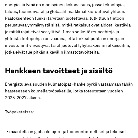
energiasiirtymä on monisyinen kokonaisuus, jossa teknologia,
talous, luonnonvarat ja globaalit markkinat kietoutuvat yhteen.
Päätöksenteon tueksi tarvitaan luotettavaa, tutkittuun tietoon
perustuvaa ymmärrystä siitä, mitkä ratkaisut ovat aidosti kestäviä
ja mitkä rajat eivät saa ylittyä. Ilman selkeitä reunaehtoja ja
yhteistä tietopohjaa on vaarana, että tärkeät puhtaan energian
investoinnit viivästyvät tai ohjautuvat lyhytnäköisiin ratkaisuihin,
jotka eivät tue pitkän aikavälin ilmastotavoitteita.
Hankkeen tavoitteet ja sisältö
Energiatulevaisuuden kulmatolpat -hanke pyrkii vastaamaan tähän
haasteeseen kolmella työpaketilla, jotka toteutetaan vuosien
2025-2027 aikana.
Työpaketeissa:
määritellään globaalit ajurit ja luonnontieteelliset ja tekniset