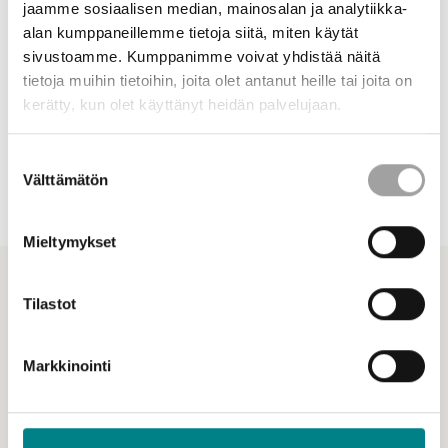
muotoutumista tuomalla energia-alan tulevaisuuden
jaamme sosiaalisen median, mainosalan ja analytiikka-
vaihtoehdot näkyväksi ja keskusteltavaksi laajalle joukolle
alan kumppaneillemme tietoja siitä, miten käytät
toimijoita.
sivustoamme. Kumppanimme voivat yhdistää näitä
Tarjoamalla yhteistyöalustan energian ja ilmaston tietopohjan
tietoja muihin tietoihin, joita olet antanut heille tai joita on
vahvistamiselle kansallisesti ja kansainvälisesti.
kerätty, kun olet käyttänyt heidän palvelujaan.
Suostumuksen
Yhteyshenkilö
Välttämätön
valinta
Tuuli Kaskinen,
Climate Leadership Coalition
Mieltymykset
Muut projektit
Tilastot
Katso kaikki
Katso myös
Markkinointi