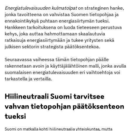
Energiatulevaisuuden kulmatolpat
on strateginen hanke,
jonka tavoitteena on vahvistaa Suomen tietopohjaa ja
ennakointikykyä puhtaan energiasiirtymän tueksi.
Hankkeen tarkoituksena on luoda tieteeseen perustuva
kehys, joka auttaa hahmottamaan skaalautuvia
ratkaisuja energiasiirtymään ja tukee yritysten sekä
julkisen sektorin strategista päätöksentekoa.
Seuraavassa vaiheessa tämän tietopohjan päälle
rakennetaan avoin ja käyttäjälähtöinen malli, jonka avulla
suomalaisen energiatulevaisuuden eri vaihtoehtoja voi
tarkastella ja vertailla.
Hiilineutraali Suomi tarvitsee
vahvan tietopohjan päätöksenteon
tueksi
Suomi on matkalla kohti hiilineutraalia yhteiskuntaa, mutta