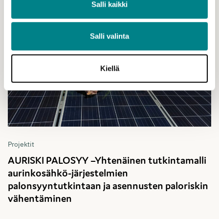
Salli kaikki
Salli valinta
Kiellä
Projektit
AURISKI PALOSYY –Yhtenäinen tutkintamalli
aurinkosähkö-järjestelmien
palonsyyntutkintaan ja asennusten paloriskin
vähentäminen