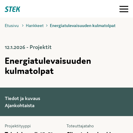
Siirry
Valikko
Stek
suoraan
sisältöön
Etusivu
Hankkeet
Energiatulevaisuuden kulmatolpat
12.1.2026 - Projektit
Energiatulevaisuuden
kulmatolpat
Tiedot ja kuvaus
Ajankohtaista
Tiedot
Projektityyppi
Toteuttajataho