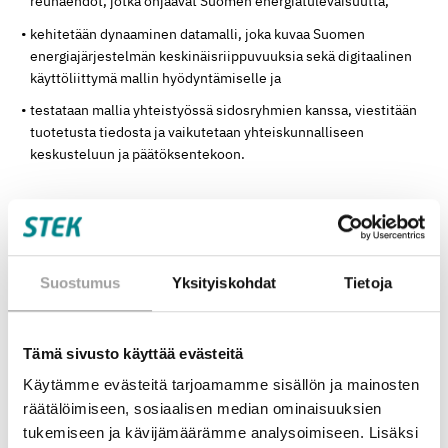
reunaehdot, jotka ohjaavat Suomen energiatulevaisuutta,
kehitetään dynaaminen datamalli, joka kuvaa Suomen
energiajärjestelmän keskinäisriippuvuuksia sekä digitaalinen
käyttöliittymä mallin hyödyntämiselle ja
testataan mallia yhteistyössä sidosryhmien kanssa, viestitään
tuotetusta tiedosta ja vaikutetaan yhteiskunnalliseen
keskusteluun ja päätöksentekoon.
Hankkeen odotetut vaikutukset
Hanke selkeyttää Suomen energiasiirtymän rajoja ja
Suostumus
Yksityiskohdat
Tietoja
mahdollisuuksia:
Tämä sivusto käyttää evästeitä
Parantamalla niin yksityisen kuin julkisenkin sektorin strategista
päätöksentekoa puhtaan energian investoinneissa.
Käytämme evästeitä tarjoamamme sisällön ja mainosten
Tukemalla yhteiskunnallista keskustelua ennen vuoden 2027
räätälöimiseen, sosiaalisen median ominaisuuksien
eduskuntavaaleja ja uuden hallituksen hallitusohjelman
tukemiseen ja kävijämäärämme analysoimiseen. Lisäksi