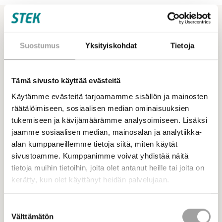
Ajankohtaiset
Katso kaikki ajankohtaiset
Katso myös
Suostumus
Yksityiskohdat
Tietoja
Tämä sivusto käyttää evästeitä
Käytämme evästeitä tarjoamamme sisällön ja mainosten
räätälöimiseen, sosiaalisen median ominaisuuksien
tukemiseen ja kävijämäärämme analysoimiseen. Lisäksi
jaamme sosiaalisen median, mainosalan ja analytiikka-
alan kumppaneillemme tietoja siitä, miten käytät
sivustoamme. Kumppanimme voivat yhdistää näitä
tietoja muihin tietoihin, joita olet antanut heille tai joita on
kerätty, kun olet käyttänyt heidän palvelujaan.
Suostumuksen
Välttämätön
valinta