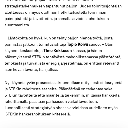
strategiatarkennuksen tapahtunut paljon. Uuden toimitusjohtajan
aloittaessa on myös otollinen hetki tarkastella toiminnan
painopisteitä ja tavoitteita, ja samalla arvioida rahoituksen
suuntaamista.
– Lähtökohta on hyvä, kun on tehty paljon hienoa työtä, josta
ponnistaa jatkoon, toimitusjohtaja
Tapio Koivu
sanoo. – Olen
käyneet keskusteluja
Timo Kekkosen
kanssa, ja hänen
näkemyksensä STEKin tehtävästä mahdollistamassa päästötöntä,
tehokasta ja turvallista energiajärjestelmää, on erittäin relevantti
ison kuvan tavoite, hän jatkaa.
Nyt käynnistyvän prosessissa kuunnellaan erityisesti sidosryhmiä
ja STEKin rahoitusta saaneita. Päämääränä on tarkentaa seka
STEKin tavoitteita että määritellä tarkemmin, millaisia hankkeita
rahoittamalla päästään parhaaseen vaikuttavuuteen.
Luonnollisesti strategiatyön ohessa arvioidaan uudelleen myös
STEKin hankerahoituksen kriteerejä.