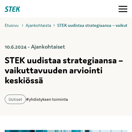
Siirry
Valikko
Stek
suoraan
sisältöön
Etusivu
Ajankohtaista
STEK uudistaa strategiaansa – vaikutta
10.6.2024 - Ajankohtaiset
STEK uudistaa strategiaansa –
vaikuttavuuden arviointi
keskiössä
Uutiset
#yhdistyksen toiminta