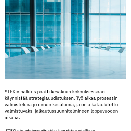
STEKin hallitus päätti kesäkuun kokouksessaan
käynnistää strategiauudistuksen. Työ alkaa prosessin
valmisteluna jo ennen kesälomia, ja on aikataulutettu
valmistuvaksi jalkautussuunnitelmineen loppuvuoden
aikana.
STEKin toimintaympäristössä on sitten edellisen