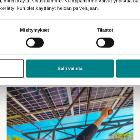
, miten käytät sivustoamme. Kumppanimme voivat yhdistää näitä t
n kerätty, kun olet käyttänyt heidän palvelujaan.
Mieltymykset
Tilastot
Salli valinta