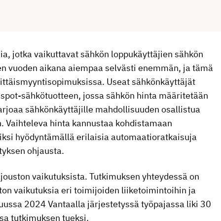
a, jotka vaikuttavat sähkön loppukäyttäjien sähkön
hden vuoden aikana aiempaa selvästi enemmän, ja tämä
hittäismyyntisopimuksissa. Useat sähkönkäyttäjät
. spot-sähkötuotteen, jossa sähkön hinta määritetään
arjoaa sähkönkäyttäjille mahdollisuuden osallistua
n. Vaihteleva hinta kannustaa kohdistamaan
ksi hyödyntämällä erilaisia automaatioratkaisuja
tyksen ohjausta.
jouston vaikutuksista. Tutkimuksen yhteydessä on
ton vaikutuksia eri toimijoiden liiketoimintoihin ja
uussa 2024 Vantaalla järjestetyssä työpajassa liki 30
sa tutkimuksen tueksi.