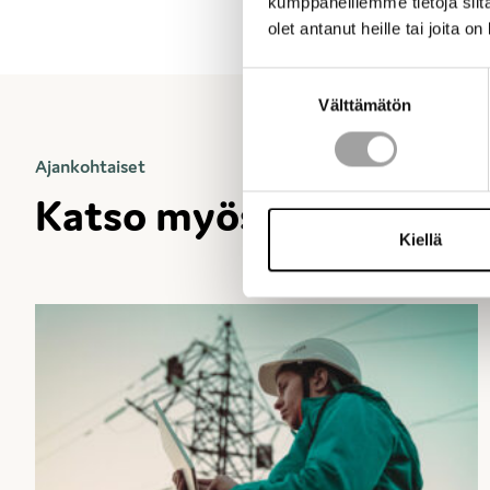
kumppaneillemme tietoja siitä
olet antanut heille tai joita o
Suostumuksen
Välttämätön
valinta
Ajankohtaiset
Katso kaikki ajankohtaiset
Katso myös
Kiellä