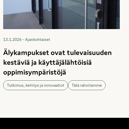
13.1.2026 - Ajankohtaiset
Älykampukset ovat tulevaisuuden
kestäviä ja käyttäjälähtöisiä
oppimisympäristöjä
Tutkimus, kehitys ja innovaatiot
Tätä rahoitamme