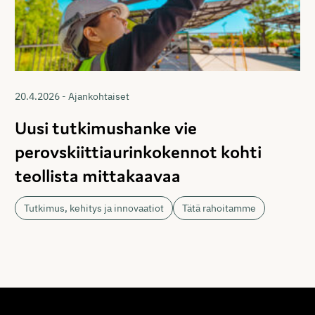
20.4.2026 - Ajankohtaiset
Uusi tutkimushanke vie
perovskiittiaurinkokennot kohti
teollista mittakaavaa
Tutkimus, kehitys ja innovaatiot
Tätä rahoitamme