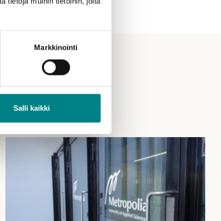
ietoja muihin tietoihin, joita
Markkinointi
Salli kaikki