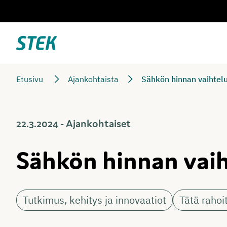
Siirry
suoraan
sisältöön
Stek
Etusivu
Ajankohtaista
Sähkön hinnan vaihtel
22.3.2024 - Ajankohtaiset
Sähkön hinnan vai
Tutkimus, kehitys ja innovaatiot
Tätä raho