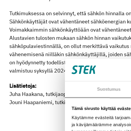
Tutkimuksessa on selvinnyt, että sähkön hinnalla o
Sähkönkäyttäjät ovat vähentäneet sähköenergian k
Voimakkaimmin sähkönkäyttöään ovat vähentäneet k
Alustavien tulosten mukaan sähkön hinnan vaikutuks
sähköpulaviestinnällä, on ollut merkittävä vaikutu
vähenemisenä niilläkin sähkönkäyttäjillä, joiden s
on hyödynnetty todellista tuhansien sähkönkäyttäji
valmistuu syksyllä 2024.
Lisätietoja:
Suostumus
Juha Haakana, tutkijaopettaja, LUT-yliopisto, 040
Jouni Haapaniemi, tutkijatohtori, LUT-yliopisto,
jou
Tämä sivusto käyttää eväste
Käytämme evästeitä tarjoama
ja kävijämäärämme analysoim