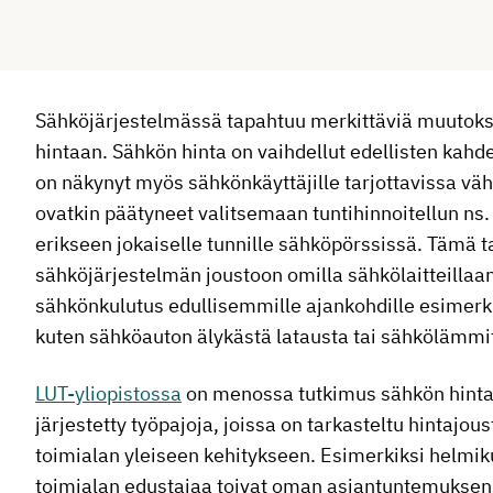
Sähköjärjestelmässä tapahtuu merkittäviä muutoksi
hintaan. Sähkön hinta on vaihdellut edellisten ka
on näkynyt myös sähkönkäyttäjille tarjottavissa vä
ovatkin päätyneet valitsemaan tuntihinnoitellun ns
erikseen jokaiselle tunnille sähköpörssissä. Tämä t
sähköjärjestelmän joustoon omilla sähkölaitteillaa
sähkönkulutus edullisemmille ajankohdille esimerki
kuten sähköauton älykästä latausta tai sähkölämmi
LUT-yliopistossa
on menossa tutkimus sähkön hinta
järjestetty työpajoja, joissa on tarkasteltu hintajous
toimialan yleiseen kehitykseen. Esimerkiksi helmik
toimialan edustajaa toivat oman asiantuntemuksen