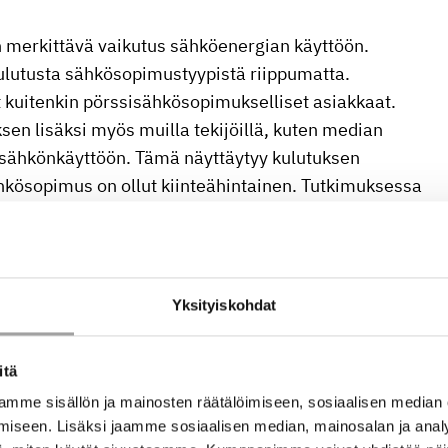
n merkittävä vaikutus sähköenergian käyttöön.
ulutusta sähkösopimustyypistä riippumatta.
uitenkin pörssisähkösopimukselliset asiakkaat.
en lisäksi myös muilla tekijöillä, kuten median
s sähkönkäyttöön. Tämä näyttäytyy kulutuksen
ähkösopimus on ollut kiinteähintainen. Tutkimuksessa
en tuntimitattua sähkönkulutusaineistoa. Tutkimus
Yksityiskohdat
 833 7848,
juha.haakana@lut.fi
ni.haapaniemi @ lut.fi
itä
mme sisällön ja mainosten räätälöimiseen, sosiaalisen median
iseen. Lisäksi jaamme sosiaalisen median, mainosalan ja analy