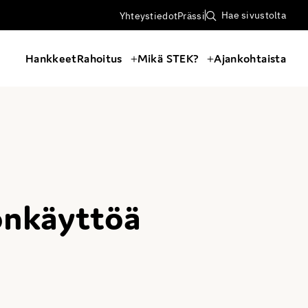
Hae sivustolta
Yhteystiedot
Prässi
Hankkeet
Rahoitus
Mikä STEK?
Ajankohtaista
önkäyttöä