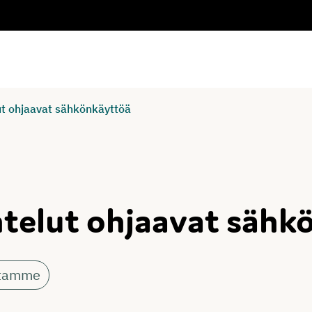
ut ohjaavat sähkönkäyttöä
htelut ohjaavat sähk
itamme