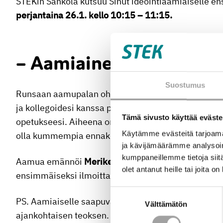
STEKin Sähkölä kutsuu Sinut ideointiaamiaiselle
perjantaina 26.1. kello 10:15 – 11:15.
– Aamiainen pe 26.1. on
Suostumus
Runsaan aamupalan ohella on tarjolla uusia ajatu
ja kollegoidesi kanssa pääset pöllyttämään ajatuksi
Tämä sivusto käyttää eväste
opetukseesi. Aiheena on usein vähän vaikeaksi koettu
Käytämme evästeitä tarjoama
olla kummempia ennakkotietoja.
ja kävijämäärämme analysoim
kumppaneillemme tietoja siitä
Aamua emännöi
Merike Kesler
Helsingin yliopisto
olet antanut heille tai joita o
ensimmäiseksi ilmoittautunutta – toimi siis nopeast
Suostumuksen
PS. Aamiaiselle saapuvalle olemme varanneet ruumi
Välttämätön
valinta
ajankohtaisen teoksen.