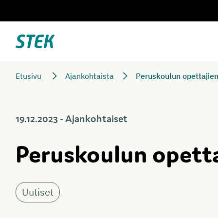
Siirry
suoraan
sisältöön
Stek
Etusivu
Ajankohtaista
Peruskoulun opettajie
19.12.2023 - Ajankohtaiset
Peruskoulun opetta
Uutiset