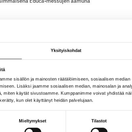
 ensimmäisenä Educa-messujen aamuna
 täynnä –
Yksityiskohdat
ksia monialaiseen opetukseen. Yhdessä kouluttajamme
asi, ja saat taatusti jotain kotiinviemistä myös omaan
itä
 ilmiö – sähkö ja energia – joista sinulla ei tarvitse
mme sisällön ja mainosten räätälöimiseen, sosiaalisen median
iseen. Lisäksi jaamme sosiaalisen median, mainosalan ja analy
, miten käytät sivustoamme. Kumppanimme voivat yhdistää näitä t
n Kasvatustieteiden osastolta. Mukaan mahtuu 50
n kerätty, kun olet käyttänyt heidän palvelujaan.
i ja varaa oma paikkasi tästä!
in ravinnon lisäksi ajatuksia herättävän
Mieltymykset
Tilastot