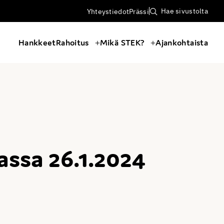
Hae sivustolta
Yhteystiedot
Prässi
Hankkeet
Rahoitus
Mikä STEK?
Ajankohtaista
ssa 26.1.2024