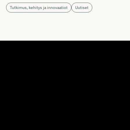
Tutkimus, kehitys ja innovaatiot
Uutiset