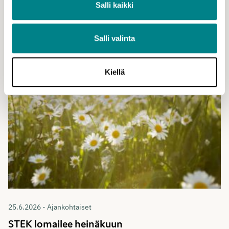
Katso kaikki ajankohtaiset
Salli kaikki
Katso myös
Salli valinta
Kiellä
25.6.2026 - Ajankohtaiset
STEK lomailee heinäkuun