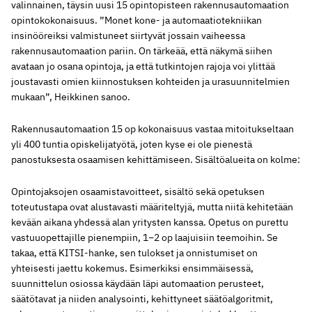
valinnainen, täysin uusi 15 opintopisteen rakennusautomaation
opintokokonaisuus. ”Monet kone- ja automaatiotekniikan
insinööreiksi valmistuneet siirtyvät jossain vaiheessa
rakennusautomaation pariin. On tärkeää, että näkymä siihen
avataan jo osana opintoja, ja että tutkintojen rajoja voi ylittää
joustavasti omien kiinnostuksen kohteiden ja urasuunnitelmien
mukaan”, Heikkinen sanoo.
Rakennusautomaation 15 op kokonaisuus vastaa mitoitukseltaan
yli 400 tuntia opiskelijatyötä, joten kyse ei ole pienestä
panostuksesta osaamisen kehittämiseen. Sisältöalueita on kolme:
Opintojaksojen osaamistavoitteet, sisältö sekä opetuksen
toteutustapa ovat alustavasti määriteltyjä, mutta niitä kehitetään
kevään aikana yhdessä alan yritysten kanssa. Opetus on purettu
vastuuopettajille pienempiin, 1−2 op laajuisiin teemoihin. Se
takaa, että KITSI-hanke, sen tulokset ja onnistumiset on
yhteisesti jaettu kokemus. Esimerkiksi ensimmäisessä,
suunnittelun osiossa käydään läpi automaation perusteet,
säätötavat ja niiden analysointi, kehittyneet säätöalgoritmit,