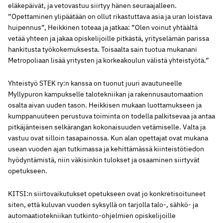
eläkepäivät, ja vetovastuu siirtyy hänen seuraajalleen.
”Opettaminen ylipäätään on ollut rikastuttava asia ja uran loistava
huipennus”, Heikkinen toteaa ja jatkaa: ”Olen voinut yhtäältä
vetää yhteen ja jakaa opiskelijoille pitkästä, yrityselämän parissa
hankitusta työkokemuksesta. Toisaalta sain tuotua mukanani
Metropoliaan lisää yritysten ja korkeakoulun välistä yhteistyötä.”
Yhteistyö STEK ry:n kanssa on tuonut juuri avautuneelle
Myllypuron kampukselle talotekniikan ja rakennusautomaation
osalta aivan uuden tason. Heikkisen mukaan luottamukseen ja
kumppanuuteen perustuva toiminta on todella palkitsevaa ja antaa
pitkäjänteisen selkärangan kokonaisuuden vetämiselle. Valta ja
vastuu ovat silloin tasapainossa. Kun alan opettajat ovat mukana
usean vuoden ajan tutkimassa ja kehittämässä kiinteistötiedon
hyödyntämistä, niin väkisinkin tulokset ja osaaminen siirtyvät
opetukseen.
KITSI:n siirtovaikutukset opetukseen ovat jo konkretisoituneet
siten, että kuluvan vuoden syksyllä on tarjolla talo-, sähkö- ja
automaatiotekniikan tutkinto-ohjelmien opiskelijoille