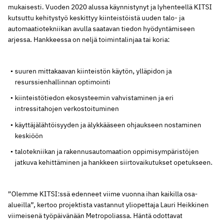
mukaisesti. Vuoden 2020 alussa käynnistynyt ja lyhenteellä KITSI
kutsuttu kehitystyö keskittyy kiinteistöistä uuden talo- ja
automaatiotekniikan avulla saatavan tiedon hyödyntämiseen
arjessa. Hankkeessa on neljä toimintalinjaa tai koria:
suuren mittakaavan kiinteistön käytön, ylläpidon ja
resurssienhallinnan optimointi
kiinteistötiedon ekosysteemin vahvistaminen ja eri
intressitahojen verkostoituminen
käyttäjälähtöisyyden ja älykkääseen ohjaukseen nostaminen
keskiöön
talotekniikan ja rakennusautomaation oppimisympäristöjen
jatkuva kehittäminen ja hankkeen siirtovaikutukset opetukseen.
”Olemme KITSI:ssä edenneet viime vuonna ihan kaikilla osa-
alueilla”, kertoo projektista vastannut yliopettaja Lauri Heikkinen
viimeisenä työpäivänään Metropoliassa. Häntä odottavat