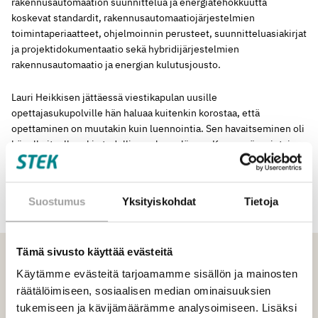
rakennusautomaation suunnittelua ja energiatehokkuutta
koskevat standardit, rakennusautomaatiojärjestelmien
toimintaperiaatteet, ohjelmoinnin perusteet, suunnitteluasiakirjat
ja projektidokumentaatio sekä hybridijärjestelmien
rakennusautomaatio ja energian kulutusjousto.
Lauri Heikkisen jättäessä viestikapulan uusille
opettajasukupolville hän haluaa kuitenkin korostaa, että
opettaminen on muutakin kuin luennointia. Sen havaitseminen oli
hänelle itselleenkin todellinen ahaa-elämys. Kyseessä on jotain,
joka on paljon enemmän kuin pelkkä teoria: soveltamista,
ryhmätöitä, laskuharjoituksia, vuorovaikutusta ja kanssakäymistä
joka päivä opiskelijoiden nuoren energian kanssa.
Suostumus
Yksityiskohdat
Tietoja
Tämä sivusto käyttää evästeitä
Käytämme evästeitä tarjoamamme sisällön ja mainosten
räätälöimiseen, sosiaalisen median ominaisuuksien
tukemiseen ja kävijämäärämme analysoimiseen. Lisäksi