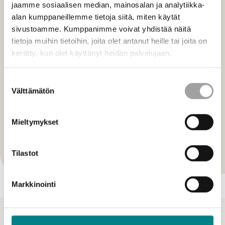
jaamme sosiaalisen median, mainosalan ja analytiikka-
alan kumppaneillemme tietoja siitä, miten käytät
sivustoamme. Kumppanimme voivat yhdistää näitä
tietoja muihin tietoihin, joita olet antanut heille tai joita on
kerätty, kun olet käyttänyt heidän palvelujaan.
Suostumuksen
Välttämätön
valinta
Mieltymykset
Hankkeet
Kiinteistötiedon ja IoT-ratkaisujen hallinta
Tilastot
Markkinointi
Ajankohtaiset