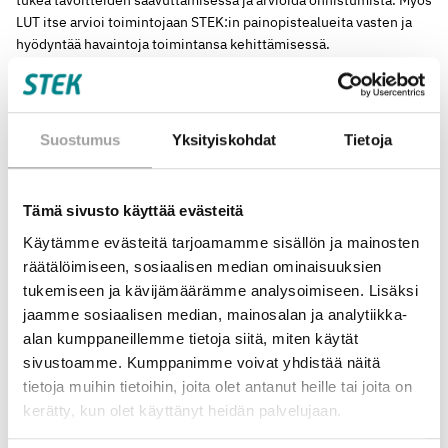
LUT itse arvioi toimintojaan STEK:in painopistealueita vasten ja
hyödyntää havaintoja toimintansa kehittämisessä.
Tulevat tarpeet voidaan tunnistaa varhain
STEKin toimitusjohtaja
Timo Kekkonen
pitää yhteistyötä LUT-
Suostumus
Yksityiskohdat
Tietoja
yliopiston kanssa erinomaisena esimerkkinä monivuotisen
hankerahoituksen vaikuttavuudesta. Vastaava yhteistyömalli on
käytössä myös kolmen muun korkeakoulun kanssa.
Tämä sivusto käyttää evästeitä
Käytämme evästeitä tarjoamamme sisällön ja mainosten
– Sähkön ratkaiseva rooli energiamurroksessa tarjoaa
räätälöimiseen, sosiaalisen median ominaisuuksien
mahdollisuuden nostaa Suomi kehityksen kärkeen sekä luoda
tukemiseen ja kävijämäärämme analysoimiseen. Lisäksi
työpaikkoja ja hyvinvointia yhteiskuntaan.
jaamme sosiaalisen median, mainosalan ja analytiikka-
– Monivuotisella rahoituksella haluamme vapauttaa korkeakoulut
alan kumppaneillemme tietoja siitä, miten käytät
tunnistamaan varhain keskeiset tutkimus- ja osaamistarpeet sekä
sivustoamme. Kumppanimme voivat yhdistää näitä
tarjoamaan hankkeiden tulokset laajempaan käyttöön, Kekkonen
tietoja muihin tietoihin, joita olet antanut heille tai joita on
sanoo.
kerätty, kun olet käyttänyt heidän palvelujaan.