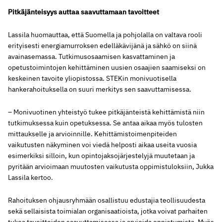
Pitkäjänteisyys auttaa saavuttamaan tavoitteet
Lassila huomauttaa, että Suomella ja pohjolalla on valtava rooli
erityisesti energiamurroksen edelläkävijänä ja sähkö on siinä
avainasemassa. Tutkimusosaamisen kasvattaminen ja
opetustoimintojen kehittäminen uusien osaajien saamiseksi on
keskeinen tavoite yliopistossa. STEKin monivuotisella
hankerahoituksella on suuri merkitys sen saavuttamisessa.
– Monivuotinen yhteistyö tukee pitkäjänteistä kehittämistä niin
tutkimuksessa kuin opetuksessa. Se antaa aikaa myös tulosten
mittaukselle ja arvioinnille. Kehittämistoimenpiteiden
vaikutusten näkyminen voi viedä helposti aikaa useita vuosia
esimerkiksi silloin, kun opintojaksojärjestelyjä muutetaan ja
pyritään arvioimaan muutosten vaikutusta oppimistuloksiin, Jukka
Lassila kertoo.
Rahoituksen ohjausryhmään osallistuu edustajia teollisuudesta
sekä sellaisista toimialan organisaatioista, jotka voivat parhaiten
tukea tavoitteiden saavuttamisessa ja arvioida onnistumista. Myös