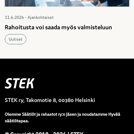
11.6.2026 - Ajankohtaiset
Rahoitusta voi saada myös valmisteluun
Uutiset
Stek
STEK ry, Takomotie 8, 00380 Helsinki
Olemme
Säätiöt ja rahastot ry
:
n jäsen ja noudatamme
Hyvää
säätiötapaa.