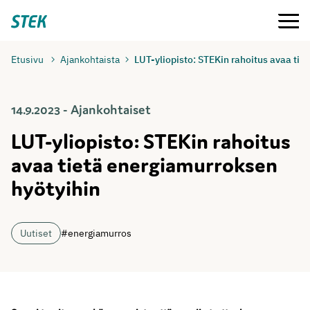
Siirry
Valikko
Stek
suoraan
sisältöön
Etusivu
Ajankohtaista
LUT-yliopisto: STEKin rahoitus avaa ti
14.9.2023 - Ajankohtaiset
LUT-yliopisto: STEKin rahoitus
avaa tietä energiamurroksen
hyötyihin
Uutiset
#energiamurros