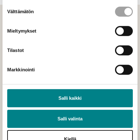
Suostumuksen
Välttämätön
valinta
Mieltymykset
Tilastot
Markkinointi
Salli kaikki
Salli valinta
Hankkeet
Tulevaisuuden joustava ja turvallinen
Kiellä