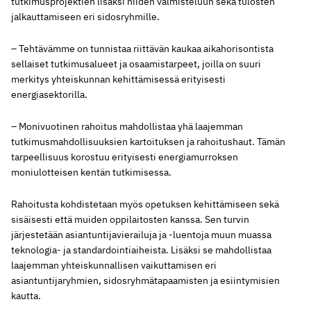
tutkimusprojektien lisäksi niiden valmisteluun sekä tulosten
jalkauttamiseen eri sidosryhmille.
– Tehtävämme on tunnistaa riittävän kaukaa aikahorisontista
sellaiset tutkimusalueet ja osaamistarpeet, joilla on suuri
merkitys yhteiskunnan kehittämisessä erityisesti
energiasektorilla.
– Monivuotinen rahoitus mahdollistaa yhä laajemman
tutkimusmahdollisuuksien kartoituksen ja rahoitushaut. Tämän
tarpeellisuus korostuu erityisesti energiamurroksen
moniulotteisen kentän tutkimisessa.
Rahoitusta kohdistetaan myös opetuksen kehittämiseen sekä
sisäisesti että muiden oppilaitosten kanssa. Sen turvin
järjestetään asiantuntijavierailuja ja -luentoja muun muassa
teknologia- ja standardointiaiheista. Lisäksi se mahdollistaa
laajemman yhteiskunnallisen vaikuttamisen eri
asiantuntijaryhmien, sidosryhmätapaamisten ja esiintymisien
kautta.