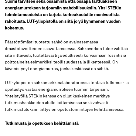
Suomi tarvitsee sekä osaamista että osaajia tarttuakseen
energiamurroksen tarjoamiin mahdollisuuksiin. Yksi STEKin
toimintamuodoista on tarjota korkeakouluille monivuotista
rahoitusta. LUT-yliopistolla on siitä jo yli kymmenen vuoden
kokemus.
Päästöttömästi tuotettu sähkö on avainasemassa
ilmastotavoitteiden saavuttamisessa. Sähköverkon tulee välittää
sitä riittävästi, luotettavasti ja edullisesti korvaamaan fossiilisia
polttoaineita esimerkiksi teollisuudessa ja liikenteessä. On
käynnistynyt energiamurros, jonka keskiössä on sähkö.
LUT-yliopiston sähkömarkkinalaboratoriossa tehtävä tutkimus- ja
opetustyö vastaa energiamurroksen luomiin tarpeisiin.
Yhteistyöllä STEKin kanssa on ollut keskeinen merkitys
tutkimushankkeiden alulle laittamisessa sekä vahvasti
tutkimustuloksiin liittyvien opetustoimintojen kehittämisessä.
Tutkimusta ja opetuksen kehittämistä