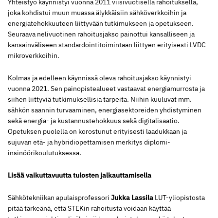
Yhteistyö käynnistyi vuonna 2011 viisivuotisella rahoituksella,
joka kohdistui muun muassa älykkäisiin sähköverkkoihin ja
energiatehokkuuteen liittyvään tutkimukseen ja opetukseen.
Seuraava nelivuotinen rahoitusjakso painottui kansalliseen ja
kansainväliseen standardointitoimintaan liittyen erityisesti LVDC-
mikroverkkoihin.
Kolmas ja edelleen käynnissä oleva rahoitusjakso käynnistyi
vuonna 2021. Sen painopistealueet vastaavat energiamurrosta ja
siihen liittyviä tutkimuksellisia tarpeita. Niihin kuuluvat mm.
sähkön saannin turvaaminen, energiasektoreiden yhdistyminen
sekä energia- ja kustannustehokkuus sekä digitalisaatio.
Opetuksen puolella on korostunut erityisesti laadukkaan ja
sujuvan etä- ja hybridiopettamisen merkitys diplomi-
insinöörikoulutuksessa.
Lisää vaikuttavuutta tulosten jalkauttamisella
Sähkötekniikan apulaisprofessori
Jukka Lassila
LUT-yliopistosta
pitää tärkeänä, että STEKin rahoitusta voidaan käyttää