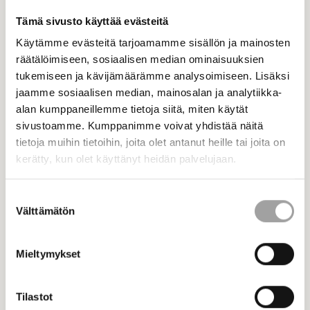
Tämä sivusto käyttää evästeitä
Käytämme evästeitä tarjoamamme sisällön ja mainosten
räätälöimiseen, sosiaalisen median ominaisuuksien
tukemiseen ja kävijämäärämme analysoimiseen. Lisäksi
jaamme sosiaalisen median, mainosalan ja analytiikka-
alan kumppaneillemme tietoja siitä, miten käytät
sivustoamme. Kumppanimme voivat yhdistää näitä
25.6.2026 - Ajankohtaiset
tietoja muihin tietoihin, joita olet antanut heille tai joita on
kerätty, kun olet käyttänyt heidän palvelujaan.
STEK lomailee heinäkuun
Uutiset
Suostumuksen
Välttämätön
valinta
Mieltymykset
Tilastot