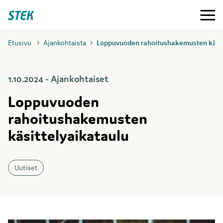
Siirry
Valikko
Stek
suoraan
sisältöön
Etusivu
Ajankohtaista
Loppuvuoden rahoitushakemusten käsit
1.10.2024 - Ajankohtaiset
Loppuvuoden
rahoitushakemusten
käsittelyaikataulu
Uutiset