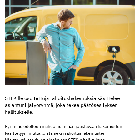
STEKille osoitettuja rahoitushakemuksia käsittelee
asiantuntijatyöryhmä, joka tekee päätösesityksen
hallitukselle.
Pyrimme edelleen mahdollisimman joustavaan hakemusten
käsittelyyn, mutta toistaiseksi rahoitushakemusten
käsittelyaikataulu on sidoksissa STEKin hallituksen