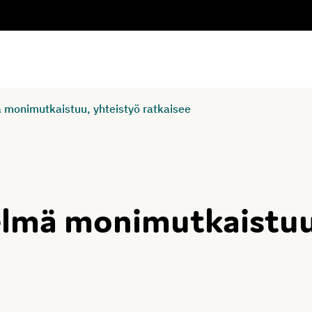
 monimutkaistuu, yhteistyö ratkaisee
elmä monimutkaistuu