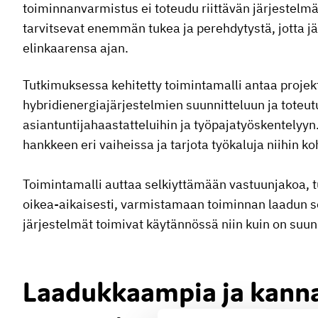
toiminnanvarmistus ei toteudu riittävän järjestelmäl
tarvitsevat enemmän tukea ja perehdytystä, jotta jär
elinkaarensa ajan.
Tutkimuksessa kehitetty toimintamalli antaa proje
hybridienergiajärjestelmien suunnitteluun ja toteut
asiantuntijahaastatteluihin ja työpajatyöskentelyyn
hankkeen eri vaiheissa ja tarjota työkaluja niihin k
Toimintamalli auttaa selkiyttämään vastuunjakoa,
oikea-aikaisesti, varmistamaan toiminnan laadun s
järjestelmät toimivat käytännössä niin kuin on suunn
Laadukkaampia ja kann