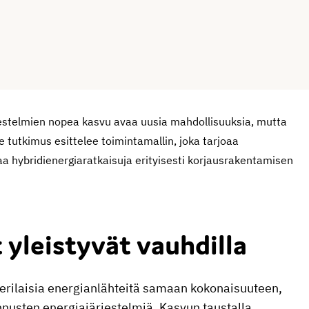
rjestelmien nopea kasvu avaa uusia mahdollisuuksia, mutta
e tutkimus esittelee toimintamallin, joka tarjoaa
aa hybridienergiaratkaisuja erityisesti korjausrakentamisen
 yleistyvät vauhdilla
a erilaisia energianlähteitä samaan kokonaisuuteen,
nusten energiajärjestelmiä. Kasvun taustalla