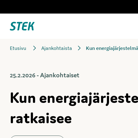
Siirry
suoraan
sisältöön
Stek
Etusivu
Ajankohtaista
Kun energiajärjestelmä
25.2.2026 - Ajankohtaiset
Kun energiajärjest
ratkaisee