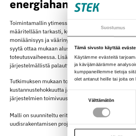
energiahankkeita
Toimintamallin ytimessä ovat yhteiset tavoitteet, se
Suostumus
määritellään tarkasti, kuka vastaa mistäkin ja mill
moniäänisyys ja väärinymmärrykset. Malli korostaa 
Tämä sivusto käyttää eväste
syytä ottaa mukaan alusta alkaen, sillä se parantaa
toteutusvaiheessa. Lisäksi toimintamalli painotta
Käytämme evästeitä tarjoama
ja kävijämäärämme analysoim
järjestelmällistä palautteen keruuta, jotta kokemuk
kumppaneillemme tietoja siitä
olet antanut heille tai joita o
Tutkimuksen mukaan toimintamallin käyttöönotto vo
kustannustehokkuutta ja investointien kannattavuutt
Suostumuksen
järjestelmien toimivuus varmistuu paremmin ja han
Välttämätön
valinta
Malli on suunniteltu erityisesti korjausrakentamise
uudisrakentamisen projekteihin.