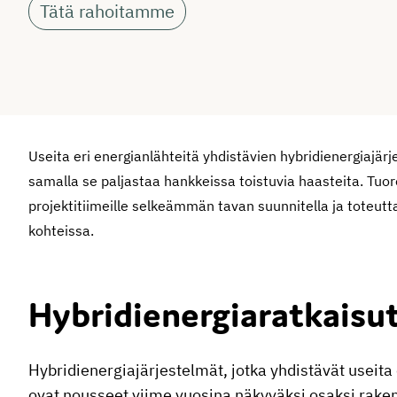
Tätä rahoitamme
Useita eri energianlähteitä yhdistävien hybridienergiajä
samalla se paljastaa hankkeissa toistuvia haasteita. Tuor
projektitiimeille selkeämmän tavan suunnitella ja toteutt
kohteissa.
Hybridienergiaratkaisut
Hybridienergiajärjestelmät, jotka yhdistävät useit
ovat nousseet viime vuosina näkyväksi osaksi raken