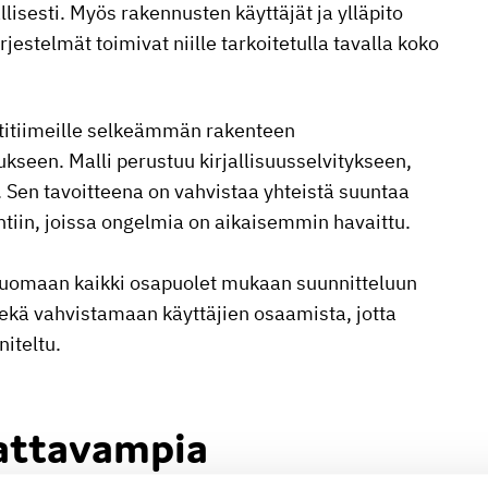
lisesti. Myös rakennusten käyttäjät ja ylläpito
jestelmät toimivat niille tarkoitetulla tavalla koko
ktitiimeille selkeämmän rakenteen
ukseen. Malli perustuu kirjallisuusselvitykseen,
. Sen tavoitteena on vahvistaa yhteistä suuntaa
ohtiin, joissa ongelmia on aikaisemmin havaittu.
 tuomaan kaikki osapuolet mukaan suunnitteluun
ekä vahvistamaan käyttäjien osaamista, jotta
iteltu.
attavampia