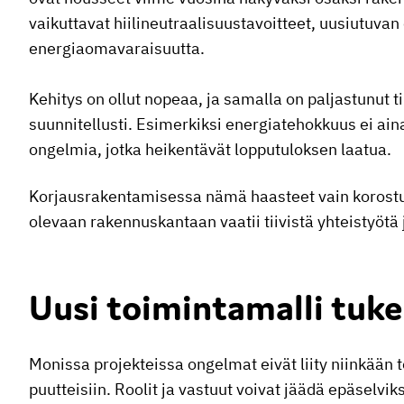
vaikuttavat hiilineutraalisuustavoitteet, uusiutuva
energiaomavaraisuutta.
Kehitys on ollut nopeaa, ja samalla on paljastunut ti
suunnitellusti. Esimerkiksi energiatehokkuus ei ain
ongelmia, jotka heikentävät lopputuloksen laatua.
Korjausrakentamisessa nämä haasteet vain korostu
olevaan rakennuskantaan vaatii tiivistä yhteistyötä 
Uusi toimintamalli tuke
Monissa projekteissa ongelmat eivät liity niinkään 
puutteisiin. Roolit ja vastuut voivat jäädä epäselviks