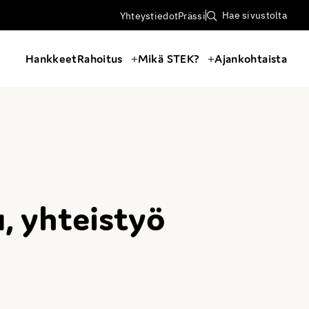
Hae sivustolta
Yhteystiedot
Prässi
Hankkeet
Rahoitus
Mikä STEK?
Ajankohtaista
, yhteistyö