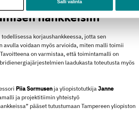
Salli valinta
amisen hankkeisiin
n todellisessa korjaushankkeessa, jotta sen
n avulla voidaan myös arvioida, miten malli toimii
Tavoitteena on varmistaa, että toimintamalli on
hybridienergiajärjestelmien laadukasta toteutusta myös
fessori
Piia Sormusen
ja yliopistotutkija
Janne
alli ja projektitiimin yhteistyö
shankkeissa” pääset tutustumaan Tampereen yliopiston