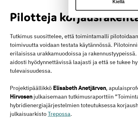
Kiellä
Pilotteja korjausrakent
Tutkimus suosittelee, että toimintamalli pilotoidaa
toimivuutta voidaan testata käytännössä. Pilotoinni
erilaisissa urakkamuodoissa ja rakennustyypeissä. 
aidosti hyödynnettävissä laajasti ja että se tukee 
tulevaisuudessa.
Projektipäällikkö
Elisabeth
Anetjärven
, apulaispro
Hirvosen
julkaisemaan tutkimusraporttiin ”Toimintam
hybridienergiajärjestelmien toteutuksessa korjau
julkaisuarkisto
Trepossa
.