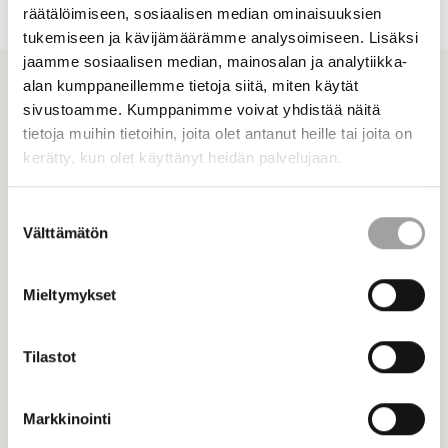
räätälöimiseen, sosiaalisen median ominaisuuksien
tukemiseen ja kävijämäärämme analysoimiseen. Lisäksi
jaamme sosiaalisen median, mainosalan ja analytiikka-
alan kumppaneillemme tietoja siitä, miten käytät
Ajankohtaiset
Katso kaikki ajankohtaiset
sivustoamme. Kumppanimme voivat yhdistää näitä
Katso myös
tietoja muihin tietoihin, joita olet antanut heille tai joita on
kerätty, kun olet käyttänyt heidän palvelujaan.
Suostumuksen
Välttämätön
valinta
Mieltymykset
Tilastot
Markkinointi