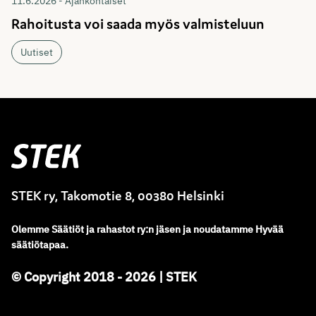
11.6.2026 - Ajankohtaiset
Rahoitusta voi saada myös valmisteluun
Uutiset
Stek
STEK ry, Takomotie 8, 00380 Helsinki
Olemme
Säätiöt ja rahastot ry
:
n jäsen ja noudatamme
Hyvää
säätiötapaa.
© Copyright 2018 - 2026 | STEK