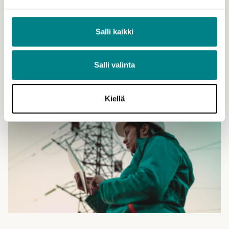
25.6.2026 - Ajankohtaiset
Salli kaikki
STEK lomailee heinäkuun
Salli valinta
Uutiset
Kiellä