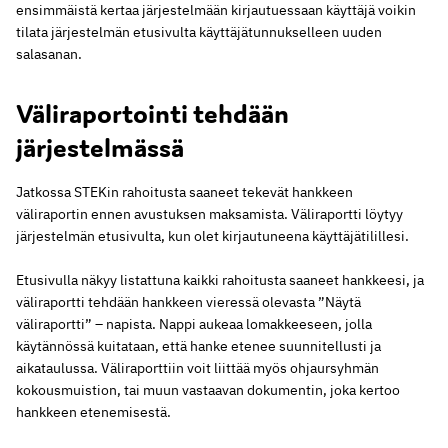
ensimmäistä kertaa järjestelmään kirjautuessaan käyttäjä voikin
tilata järjestelmän etusivulta käyttäjätunnukselleen uuden
salasanan.
Väliraportointi tehdään
järjestelmässä
Jatkossa STEKin rahoitusta saaneet tekevät hankkeen
väliraportin ennen avustuksen maksamista. Väliraportti löytyy
järjestelmän etusivulta, kun olet kirjautuneena käyttäjätilillesi.
Etusivulla näkyy listattuna kaikki rahoitusta saaneet hankkeesi, ja
väliraportti tehdään hankkeen vieressä olevasta ”Näytä
väliraportti” – napista. Nappi aukeaa lomakkeeseen, jolla
käytännössä kuitataan, että hanke etenee suunnitellusti ja
aikataulussa. Väliraporttiin voit liittää myös ohjaursyhmän
kokousmuistion, tai muun vastaavan dokumentin, joka kertoo
hankkeen etenemisestä.