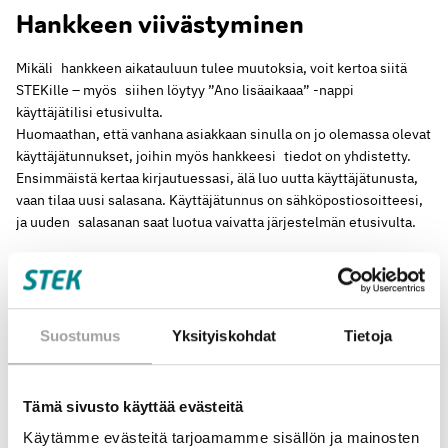
Hankkeen viivästyminen
Mikäli hankkeen aikatauluun tulee muutoksia, voit kertoa siitä
STEKille – myös siihen löytyy ”Ano lisäaikaaa” -nappi
käyttäjätilisi etusivulta.
Huomaathan, että vanhana asiakkaan sinulla on jo olemassa olevat
käyttäjätunnukset, joihin myös hankkeesi tiedot on yhdistetty.
Ensimmäistä kertaa kirjautuessasi, älä luo uutta käyttäjätunusta,
vaan tilaa uusi salasana. Käyttäjätunnus on sähköpostiosoitteesi,
ja uuden salasanan saat luotua vaivatta järjestelmän etusivulta.
Hankkeen loppuraportti
Hankkeen päättyessä siitä tehdään loppuraportti. Loppuraportti on
Suostumus
Yksityiskohdat
Tietoja
yleensä edellytys myös loppulaskun maksamiselle, ellei
rahoitussopimuksessa ole toisin sovittu.
Kaipaatko apua?
Tämä sivusto käyttää evästeitä
Ole yhteydessä matalalla kynnyksellä: kirsi.gimishanov_@_stek.fi
Käytämme evästeitä tarjoamamme sisällön ja mainosten