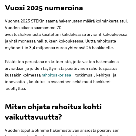
Vuosi 2025 numeroina
Vuonna 2025 STEKin saama hakemusten määrä kolminkertaistui.
Vuoden aikana saamamme 70
avustushakemusta käsiteltiin kahdeksassa arviointikokouksessa
ja yhtä monessa hallituksen kokouksessa. Uutta rahoitusta
myönnettiin 3,4 miljoonaa euroa yhteensä 26 hankkeelle.
Päätösten perustana on kriteeristö, joita vasten hakemuksia
arvioidaan ja joiden täyttymistä positiivinen rahoituspäätös
kussakin kolmessa
rahoituskorissa
– tutkimus-, kehitys- ja
innovaatio-, koulutus ja osaaminen sekä muut hankkeet –
edellyttää.
Miten ohjata rahoitus kohti
vaikuttavuutta?
Vuoden lopulla olimme hakemustulvan ansiosta positiivisen