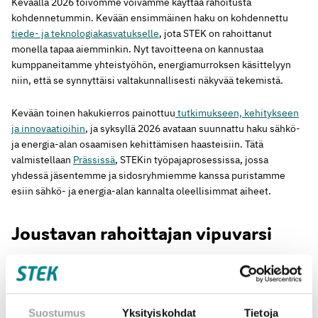
Keväällä 2026 toivomme voivamme käyttää rahoitusta
kohdennetummin. Kevään ensimmäinen haku on kohdennettu
tiede- ja teknologiakasvatukselle
, jota STEK on rahoittanut
monella tapaa aiemminkin. Nyt tavoitteena on kannustaa
kumppaneitamme yhteistyöhön, energiamurroksen käsittelyyn
niin, että se synnyttäisi valtakunnallisesti näkyvää tekemistä.
Kevään toinen hakukierros painottuu
tutkimukseen, kehitykseen
ja innovaatioihin
, ja syksyllä 2026 avataan suunnattu haku sähkö-
ja energia-alan osaamisen kehittämisen haasteisiin. Tätä
valmistellaan
Prässissä
, STEKin työpajaprosessissa, jossa
yhdessä jäsentemme ja sidosryhmiemme kanssa puristamme
esiin sähkö- ja energia-alan kannalta oleellisimmat aiheet.
Joustavan rahoittajan vipuvarsi
STEK on yksityinen toimija muttei säätiö. Tämä antaa
mahdollisuuden toimia varsin joustavasti. Voimme yhdistää
rahoitusta muiden rahoittajien kanssa, josta tuoreena esimerkkinä
Vaikuttavuussäätiön
lanseeraama hakemustenvaihto.
Suostumus
Yksityiskohdat
Tietoja