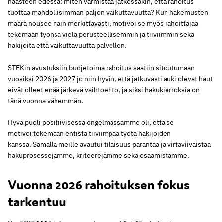
haasteen edessä: miten varmistaa jatkossakin, että rahoitus
tuottaa mahdollisimman paljon vaikuttavuutta? Kun hakemusten
määrä nousee näin merkittävästi, motivoi se myös rahoittajaa
tekemään työnsä vielä perusteellisemmin ja tiiviimmin sekä
hakijoita että vaikuttavuutta palvellen.
STEKin avustuksiin budjetoima rahoitus saatiin sitoutumaan
vuosiksi 2026 ja 2027 jo niin hyvin, että jatkuvasti auki olevat haut
eivät olleet enää järkevä vaihtoehto, ja siksi hakukierroksia on
tänä vuonna vähemmän.
Hyvä puoli positiivisessa ongelmassamme oli, että se
motivoi tekemään entistä tiiviimpää työtä hakijoiden
kanssa. Samalla meille avautui tilaisuus parantaa ja virtaviivaistaa
hakuprosessejamme, kriteerejämme sekä osaamistamme.
Vuonna 2026 rahoituksen fokus
tarkentuu