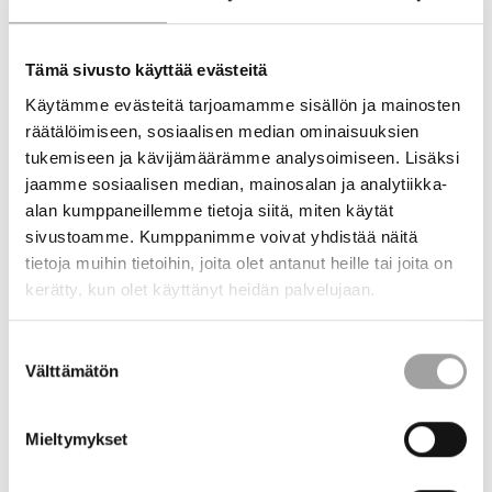
Siinä sai vastikään yhteisrahoitusta Vaasan yliopiston ja ABB:n
hanke
. Rahoitamme useita hankkeita myös yhdessä
Tämä sivusto käyttää evästeitä
Energiateollisuuden
Sähkötutkimuspoolin
kanssa. Monissa
Käytämme evästeitä tarjoamamme sisällön ja mainosten
Business Finlandin rahoittamissa hankkeissa olemme
räätälöimiseen, sosiaalisen median ominaisuuksien
osarahoittajan roolissa, minkä lisäksi olemme lähteneet mukaan
tukemiseen ja kävijämäärämme analysoimiseen. Lisäksi
myös rakennerahastohankkeisiin.
jaamme sosiaalisen median, mainosalan ja analytiikka-
Yhteensä rahoittamissamme hankkeissa kokonaisbudjetti
alan kumppaneillemme tietoja siitä, miten käytät
vuosille 2025–2029 on 12,9 M€, josta STEKin osuus on 5,7 M€.
sivustoamme. Kumppanimme voivat yhdistää näitä
Rahoituksen vipuvaikutusta haluamme parantaa edelleen.
tietoja muihin tietoihin, joita olet antanut heille tai joita on
kerätty, kun olet käyttänyt heidän palvelujaan.
Kohti täydellisyyttä –
Suostumuksen
vaikkei perille päästäisikään
Välttämätön
valinta
Avustusten suuntaaminen saavuttaa tuskin koskaan täysin
optimaalista tilaa tai täydellistä vaikuttavuutta. Parantamisen
Mieltymykset
varaa on aina ja energiaan liittyvät haasteet ovat liikkuvia maaleja.
Siksi avustusten rahoittaminen tulee aina olemaan jännä laji. Juuri