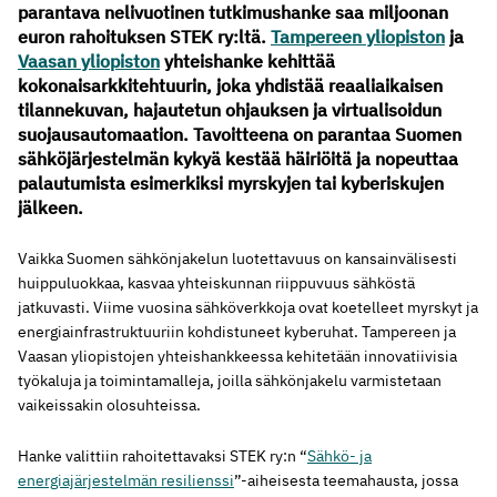
parantava nelivuotinen tutkimushanke saa miljoonan
euron rahoituksen STEK ry:ltä.
Tampereen yliopiston
ja
Vaasan yliopiston
yhteishanke kehittää
kokonaisarkkitehtuurin, joka yhdistää reaaliaikaisen
tilannekuvan, hajautetun ohjauksen ja virtualisoidun
suojausautomaation. Tavoitteena on parantaa Suomen
sähköjärjestelmän kykyä kestää häiriöitä ja nopeuttaa
palautumista esimerkiksi myrskyjen tai kyberiskujen
jälkeen.
Vaikka Suomen sähkönjakelun luotettavuus on kansainvälisesti
huippuluokkaa, kasvaa yhteiskunnan riippuvuus sähköstä
jatkuvasti. Viime vuosina sähköverkkoja ovat koetelleet myrskyt ja
energiainfrastruktuuriin kohdistuneet kyberuhat. Tampereen ja
Vaasan yliopistojen yhteishankkeessa kehitetään innovatiivisia
työkaluja ja toimintamalleja, joilla sähkönjakelu varmistetaan
vaikeissakin olosuhteissa.
Hanke valittiin rahoitettavaksi STEK ry:n “
Sähkö- ja
energiajärjestelmän resilienssi
”-aiheisesta teemahausta, jossa