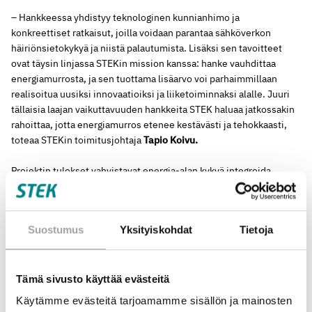
– Hankkeessa yhdistyy teknologinen kunnianhimo ja
konkreettiset ratkaisut, joilla voidaan parantaa sähköverkon
häiriönsietokykyä ja niistä palautumista. Lisäksi sen tavoitteet
ovat täysin linjassa STEKin mission kanssa: hanke vauhdittaa
energiamurrosta, ja sen tuottama lisäarvo voi parhaimmillaan
realisoitua uusiksi innovaatioiksi ja liiketoiminnaksi alalle. Juuri
tällaisia laajan vaikuttavuuden hankkeita STEK haluaa jatkossakin
rahoittaa, jotta energiamurros etenee kestävästi ja tehokkaasti,
toteaa STEKin toimitusjohtaja
Tapio Koivu.
Projektin tulokset vahvistavat energia-alan kykyä integroida
hajautettuja ja uusiutuvia energialähteitä sähköverkkoon
turvallisesti ja tehokkaasti, luoden pohjaa entistä ketterämmälle
ja kestävämmälle sähköinfrastruktuurille – niin Suomessa kuin
Suostumus
Yksityiskohdat
Tietoja
kansainvälisesti.
Lisätietoja:
Tämä sivusto käyttää evästeitä
Tapio Koivu, toimitusjohtaja, STEK ry, +358 50 516 0664,
Käytämme evästeitä tarjoamamme sisällön ja mainosten