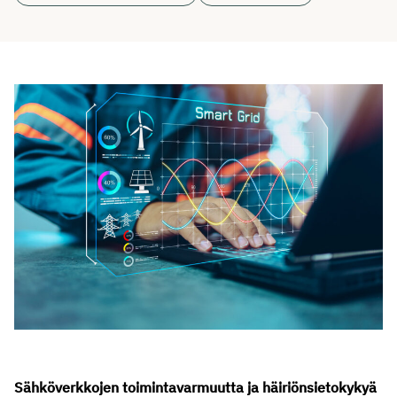
Sähköverkkojen toimintavarmuutta ja häiriönsietokykyä