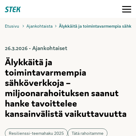
Siirry
Valikko
Stek
suoraan
sisältöön
Etusivu
Ajankohtaista
Älykkäitä ja toimintavarmempia sähköve
26.3.2026 - Ajankohtaiset
Älykkäitä ja
toimintavarmempia
sähköverkkoja –
miljoonarahoituksen saanut
hanke tavoittelee
kansainvälistä vaikuttavuutta
Resilienssi-teemahaku 2025
Tätä rahoitamme