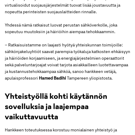
virtualisoidut suojausjärjestelmät tuovat lisää joustavuutta ja
nopeutta perinteisten suojauslaitteiden rinnalle.
Yhdessä nämä ratkaisut luovat perustan sähköverkolle, joka
sopeutuu muutoksiin ja häiriöihin aiempaa tehokkaammin.
– Ratkaisuistamme on laajasti hyötyä yhteiskunnan toimijoille:
sähkönjakeluyhtiöt saavat parempia työkaluja katkosten ehkäisyyn
ja häiriöiden korjaamiseen, ja energiajärjestelmien operaattorit
sekä palveluntarjoajat voivat tarjota asiakkailleen luotettavampaa
ja kustannustehokkaampaa sähköä, sanoo hankkeen vetäjä,
apulaisprofessori
Hamed Badihi
Tampereen yliopistosta.
Yhteistyöllä kohti käytännön
sovelluksia ja laajempaa
vaikuttavuutta
Hankkeen toteutuksessa korostuu monialainen yhteistyö ja