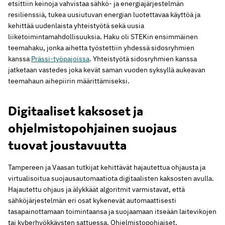
etsittiin keinoja vahvistaa sähkö- ja energiajärjestelmän
resilienssiä, tukea uusiutuvan energian luotettavaa käyttöä ja
kehittää uudenlaista yhteistyötä sekä uusia
liiketoimintamahdollisuuksia. Haku oli STEKin ensimmäinen
teemahaku, jonka aihetta työstettiin yhdessä sidosryhmien
kanssa
Prässi-työpajoissa
. Yhteistyötä sidosryhmien kanssa
jatketaan vastedes joka kevät saman vuoden syksyllä aukeavan
teemahaun aihepiirin määrittämiseksi.
Digitaaliset kaksoset ja
ohjelmistopohjainen suojaus
tuovat joustavuutta
Tampereen ja Vaasan tutkijat kehittävät hajautettua ohjausta ja
virtualisoitua suojausautomaatiota digitaalisten kaksosten avulla.
Hajautettu ohjaus ja älykkäät algoritmit varmistavat, että
sähköjärjestelmän eri osat kykenevät automaattisesti
tasapainottamaan toimintaansa ja suojaamaan itseään laitevikojen
tai kyberhyökkäysten sattuessa. Ohjelmistopohjaiset,