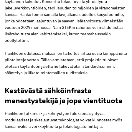
käytännön kokeilut. Konsortio tekee tiivistä yhteistyötä
jakeluverkkoyhtiöiden, teollisuuden toimijoiden ja viranomaisten
kanssa. Hanke toimii samalla kivijalkana uudelle ekosysteemille,
jonka odotetaan laajentuvan ja saavan lisärahoitusta viimeistään
vuoteen 2029 mennessä. Näin STEKin rahoitus voi mahdollistaa
lisärahoitusta alan kehittämiseksi, kuten teemahaussakin
edellytettiin.
Hankkeen edetessä mukaan on tarkoitus liittää uusia kumppaneita
pilotointeja varten. Tällä varmistetaan, että projektin tulokset
otetaan käytäntöön ja että ne tukevat alan standardisoinnin,
sääntelyn ja liiketoimintamallien uudistuksia.
Kestävästä sähköinfrasta
menestystekijä ja jopa vientituote
Hankkeen tutkimus- ja kehitystyön tuloksena syntyvät
modulaariset ja skaalautuvat teknologiat voivat kiinnostaa myös
kansainvälisiä verkkoyhtiöitä ja teknologiatoimittajia.