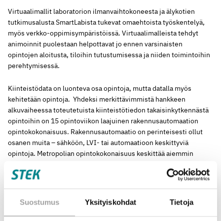
Virtuaalimallit laboratorion ilmanvaihtokoneesta ja älykotien
tutkimusalusta SmartLabista tukevat omaehtoista työskentelyä,
myös verkko-oppimisympäristöissä. Virtuaalimalleista tehdyt
animoinnit puolestaan helpottavat jo ennen varsinaisten
opintojen aloitusta, tiloihin tutustumisessa ja niiden toimintoihin
perehtymisessä.
Kiinteistödata on luonteva osa opintoja, mutta datalla myös
kehitetään opintoja. Yhdeksi merkittävimmistä hankkeen
alkuvaiheessa toteutetuista kiinteistötiedon takaisinkytkennästä
opintoihin on 15 opintoviikon laajuinen rakennusautomaation
opintokokonaisuus. Rakennusautomaatio on perinteisesti ollut
osanen muita – sähköön, LVI- tai automaatioon keskittyviä
opintoja. Metropolian opintokokonaisuus keskittää aiemmin
hajallaan olleita opintoja yhteen, mutta on myös keskeisessä
osassa älykampuksen mahdollisuuksia hyödynnettäessä.
Opintokokonaisuuden suorittaneilla on hyvät eväät ideoida, miten
kiinteistöstä saatavaa dataa käytetään rakennusautomaation
Suostumus
Yksityiskohdat
Tietoja
avulla yhä monipuolisemmin.