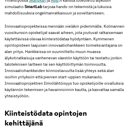
Yhteistyössä
Skanskan
ja
ABB
:n kanssa toteutettu älykodin
simulaatio
SmartLab
tarjoaa hands-on tekemistä ja lukuisia
mahdollisuuksia ongelmanratkaisuun ja soveltamiseen.
Innovaatioprojekteissa mennään vieläkin pidemmälle. Kolmannen
vuosikurssin opiskelijat saavat aiheen, jota joutuvat ratkaisemaan
käytettävissä olevaa kiinteistödataa hyödyntäen. Kymmenen
opintopisteen laajuisen innovaatiohankkeen toimeksiantajana on
alan yritys. Hankkeissa on suunnitteltu muun muassa
älykotiratkaisuja vanhenevan väestön käyttöön tai testattu jonkin
taloteknisen laitteen tai sen käyttöliittymän toimivuutta.
Innovaatiohankkeiden kiinnostavuutta lisää yhteys sekä alan
isoihin yrityksiin että pienien start-uppien mukanaolo.
Innovaatioprojektien Ilmiölähtöisyys tuo opiskelijoille oivalluksia
käytännön tekemisen ja havainnoinnin kautta, ja kasvattaa samalla
yhteistyöhön.
Kiinteistödata opintojen
kehittäjänä