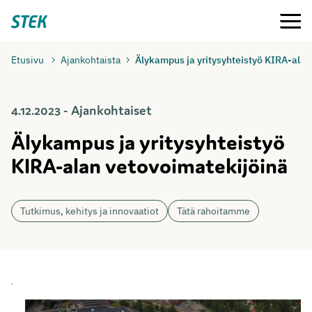
Siirry
Valikko
Stek
suoraan
sisältöön
Etusivu
Ajankohtaista
Älykampus ja yritysyhteistyö KIRA-alan
4.12.2023 - Ajankohtaiset
Älykampus ja yritysyhteistyö
KIRA-alan vetovoimatekijöinä
Tutkimus, kehitys ja innovaatiot
Tätä rahoitamme