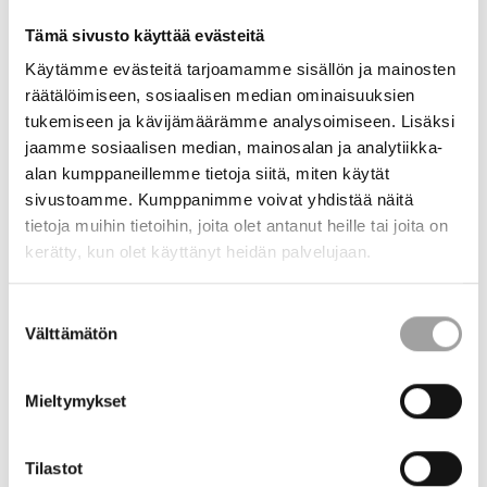
Joustavia opintokokonaisuuksia
Tämä sivusto käyttää evästeitä
tarpeeseen
Käytämme evästeitä tarjoamamme sisällön ja mainosten
räätälöimiseen, sosiaalisen median ominaisuuksien
Tulevaisuuden työvoiman varmistaminen on ongelma, joka
tukemiseen ja kävijämäärämme analysoimiseen. Lisäksi
koskettaa toimialan ohella myös oppilaitoksia. Kiinteistö- ja
jaamme sosiaalisen median, mainosalan ja analytiikka-
rakennusalan osaamisaluepäällikkö
Jorma Säteri
näkee
alan kumppaneillemme tietoja siitä, miten käytät
oppilaitoksen tehtävänä varmistaa riittävän monipuoliset ja
sivustoamme. Kumppanimme voivat yhdistää näitä
erilaisia tarpeita huomiovat opintopolut, jolla toimialan kysyntään
tietoja muihin tietoihin, joita olet antanut heille tai joita on
vastataan mahdollisimman hyvin.
kerätty, kun olet käyttänyt heidän palvelujaan.
Metropolian tarjonta käsittää sähkötekniikan, talotekniikan,
Suostumuksen
rakennusautomaation sekä kiinteistöjen uusiutuvien
Välttämätön
energiaratkaisujen koulutusta eri kohderyhmille tarpeen
valinta
mukaisina kokonaisuuksina. Opintojen sisältö, laajuus ja
toteutustapa räätälöidään oppijan tarpeiden ja mahdollisuuksien
Mieltymykset
mukaan. Perustutkintokoulutuksen lisäksi tarjolla on osaamista
avoimessa ammattikorkeakoulussa, julkisrahoitteisissa
hankkeissa sekä maksullisena täydennyskoulutuksena. Toteutus
Tilastot
on monimuotoista: opiskella voi kampuksella, verkossa tai näitä