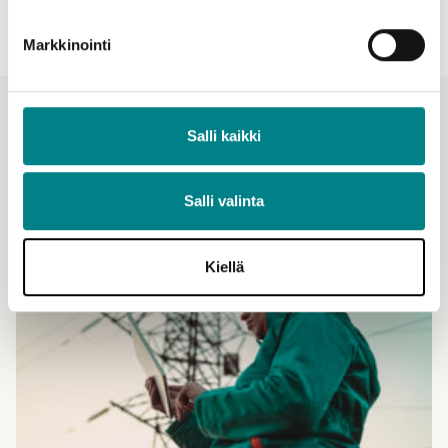
yhdistelemällä.
Markkinointi
Ajankohtaiset
Salli kaikki
Katso kaikki ajankohtaiset
Katso myös
Salli valinta
Kiellä