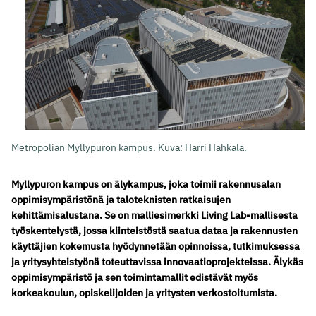
Metropolian Myllypuron kampus. Kuva: Harri Hahkala.
Myllypuron kampus on älykampus, joka toimii rakennusalan
oppimisympäristönä ja taloteknisten ratkaisujen
kehittämisalustana. Se on malliesimerkki Living Lab-mallisesta
työskentelystä, jossa kiinteistöstä saatua dataa ja rakennusten
käyttäjien kokemusta hyödynnetään opinnoissa, tutkimuksessa
ja yritysyhteistyönä toteuttavissa innovaatioprojekteissa. Älykäs
oppimisympäristö ja sen toimintamallit edistävät myös
korkeakoulun, opiskelijoiden ja yritysten verkostoitumista.