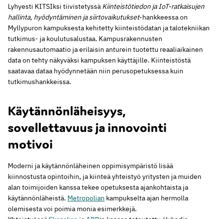
Lyhyesti KITSIksi tiivistetyssä
Kiinteistötiedon ja IoT-ratkaisujen
hallinta, hyödyntäminen ja siirtovaikutukset
-hankkeessa on
Myllypuron kampuksesta kehitetty kiinteistödatan ja talotekniikan
tutkimus- ja koulutusalustaa. Kampusrakennusten
rakennusautomaatio ja erilaisin anturein tuotettu reaaliaikainen
data on tehty näkyväksi kampuksen käyttäjille. Kiinteistöstä
saatavaa dataa hyödynnetään niin perusopetuksessa kuin
tutkimushankkeissa.
Käytännönläheisyys,
sovellettavuus ja innovointi
motivoi
Moderni ja käytännönläheinen oppimisympäristö lisää
kiinnostusta opintoihin, ja kiinteä yhteistyö yritysten ja muiden
alan toimijoiden kanssa tekee opetuksesta ajankohtaista ja
käytännönläheistä.
Metropolian
kampukselta ajan hermolla
olemisesta voi poimia monia esimerkkejä.