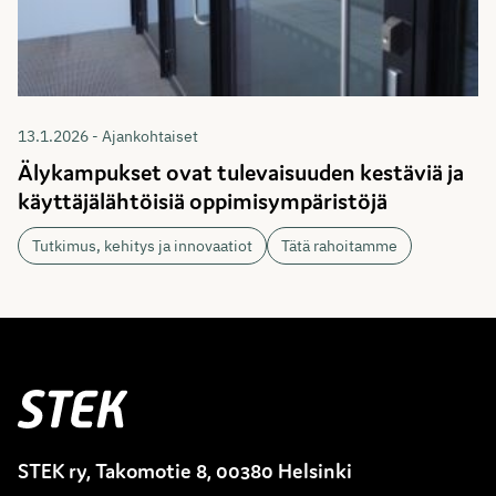
13.1.2026 - Ajankohtaiset
Älykampukset ovat tulevaisuuden kestäviä ja
käyttäjälähtöisiä oppimisympäristöjä
Tutkimus, kehitys ja innovaatiot
Tätä rahoitamme
Stek
STEK ry, Takomotie 8, 00380 Helsinki