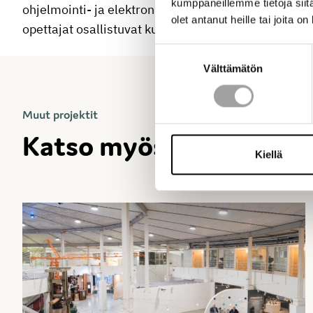
kumppaneillemme tietoja siitä
ohjelmointi- ja elektroniikkaosaamista innostavalla
olet antanut heille tai joita o
opettajat osallistuvat kurssille, saavat tarvikkeet j
Suostumuksen
Välttämätön
valinta
Muut projektit
Katso kaikki
Katso myös
Kiellä