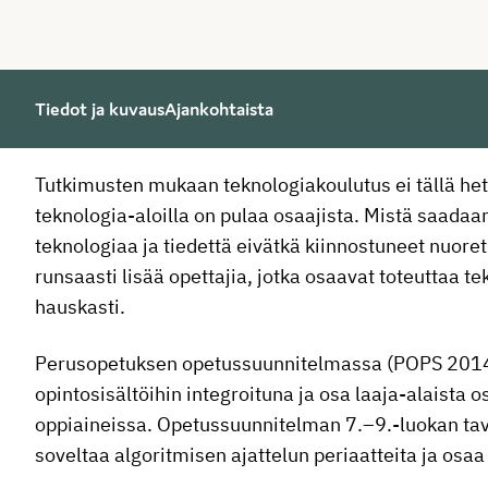
Tiedot ja kuvaus
Ajankohtaista
Tutkimusten mukaan teknologiakoulutus ei tällä hetke
teknologia-aloilla on pulaa osaajista. Mistä saadaa
teknologiaa ja tiedettä eivätkä kiinnostuneet nuoret
runsaasti lisää opettajia, jotka osaavat toteuttaa t
hauskasti.
Perusopetuksen opetussuunnitelmassa (POPS 2014)
opintosisältöihin integroituna ja osa laaja-alaista 
oppiaineissa. Opetussuunnitelman 7.–9.-luokan ta
soveltaa algoritmisen ajattelun periaatteita ja osa