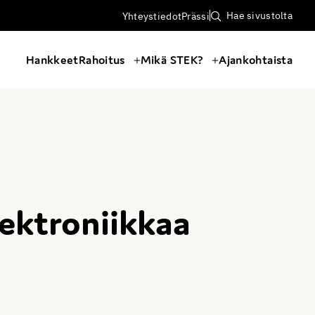
Hae sivustolta
Yhteystiedot
Prässi
Hankkeet
Rahoitus
Mikä STEK?
Ajankohtaista
lektroniikkaa