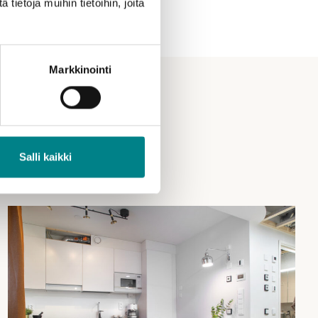
ietoja muihin tietoihin, joita
Markkinointi
Salli kaikki