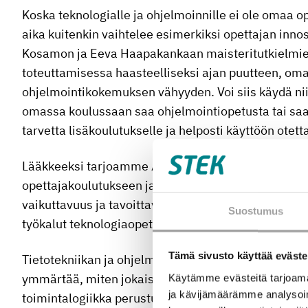
Koska teknologialle ja ohjelmoinnille ei ole omaa o
aika kuitenkin vaihtelee esimerkiksi opettajan inn
Kosamon ja Eeva Haapakankaan maisteritutkielmie
toteuttamisessa haasteelliseksi ajan puutteen, o
ohjelmointikokemuksen vähyyden. Voi siis käydä nii
omassa koulussaan saa ohjelmointiopetusta tai saa s
tarvetta lisäkoulutukselle ja helposti käyttöön otett
Lääkkeeksi tarjoamme Arduino-järjestelmällä toteu
opettajakoulutukseen ja Arduino-kursseja lukiolais
vaikuttavuus ja tavoittavuus kasvaa. Koulutuksessa
Suostumus
työkalut teknologiaopetukseen ja vievät osaamisens
Tämä sivusto käyttää eväste
Tietotekniikan ja ohjelmoinnin perusteiden ymmärry
ymmärtää, miten jokaisen päivittäin käyttämät laitte
Käytämme evästeitä tarjoama
ja kävijämäärämme analysoim
toimintalogiikka perustuu. Opettajakoulutuksen ohe