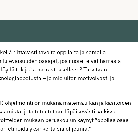
llä riittävästi tavoita oppilaita ja samalla
n tulevaisuuden osaajat, jos nuoret eivät harrasta
 löydä tukijoita harrastukselleen? Tarvitaan
eknologiaopetusta – ja mieluiten motivoivasti ja
 ohjelmointi on mukana matematiikan ja käsitöiden
osaamista, jota toteutetaan läpäisevästi kaikissa
voitteiden mukaan peruskoulun käynyt ”oppilas osaa
a ohjelmoida yksinkertaisia ohjelmia.”