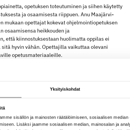
ppiainetta, opetuksen toteutuminen ja siihen käytetty
ostuksesta ja osaamisesta riippuen. Anu Maajärvi-
n mukaan opettajat kokevat ohjelmointiopetuksen
man osaamisensa heikkouden ja
n, että kiinnostuksestaan huolimatta oppilas ei
itä hyvin vähän. Opettajilla vaikuttaa olevani
aville opetusmateriaaleille.
tettavaa koodaus- ja elektroniikkakoulutusta
ille. Opettajakoulutuksen kautta opetuksen
 tulevat opettajat saavat varmuutta ja käytännön
Yksityiskohdat
a mukanaan myös kouluihin tuleville kollegoilleen.
itä
stä voi pitää tänä päivänä kansalaistaitona. On hyvä
et ja sovellukset toimivat ja mihin niiden
mme sisällön ja mainosten räätälöimiseen, sosiaalisen median
iseen. Lisäksi jaamme sosiaalisen median, mainosalan ja analy
lla tavoitteenamme onkin lisätä lukiolaisten