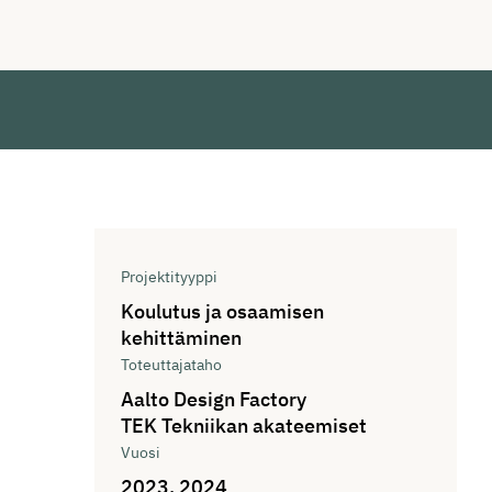
Tiedot
Projektityyppi
Koulutus ja osaamisen
kehittäminen
Toteuttajataho
Aalto Design Factory
TEK Tekniikan akateemiset
Vuosi
2023, 2024