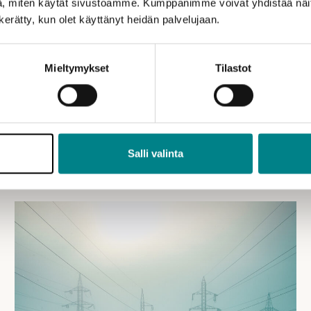
, miten käytät sivustoamme. Kumppanimme voivat yhdistää näitä t
 ja käytännönläheisellä tavalla. Samalla lukiolaisten
n kerätty, kun olet käyttänyt heidän palvelujaan.
a reseptin jatkaa kursseja omalla koululla.
Mieltymykset
Tilastot
Salli valinta