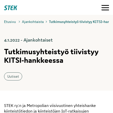
Siirry
Valikko
Stek
suoraan
sisältöön
Etusivu
Ajankohtaista
Tutkimusyhteistyö tiivistyy KITSI-han
4.1.2022 - Ajankohtaiset
Tutkimusyhteistyö tiivistyy
KITSI-hankkeessa
Uutiset
STEK ry:n ja Metropolian viisivuotinen yhteishanke
kiinteistötiedon ja kiinteistöjen IoT-ratkaisujen