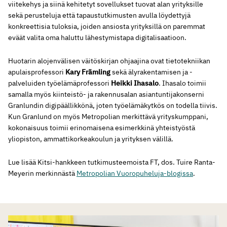
viitekehys ja siinä kehitetyt sovellukset tuovat alan yrityksille
sekä perusteluja että tapaustutkimusten avulla löydettyjä
konkreettisia tuloksia, joiden ansiosta yrityksillä on paremmat
eväät valita oma haluttu lähestymistapa digitalisaatioon.
Huotarin alojenvälisen väitöskirjan ohjaajina ovat tietotekniikan
apulaisprofessori
Kary Främling
sekä älyrakentamisen ja -
palveluiden työelämäprofessori
Heikki Ihasalo
. Ihasalo toimii
samalla myös kiinteistö- ja rakennusalan asiantuntijakonserni
Granlundin digipäällikkönä, joten työelämäkytkös on todella tiivis.
Kun Granlund on myös Metropolian merkittävä yrityskumppani,
kokonaisuus toimii erinomaisena esimerkkinä yhteistyöstä
yliopiston, ammattikorkeakoulun ja yrityksen välillä.
Lue lisää Kitsi-hankkeen tutkimusteemoista FT, dos. Tuire Ranta-
Meyerin merkinnästä
Metropolian Vuoropuheluja-blogissa
.