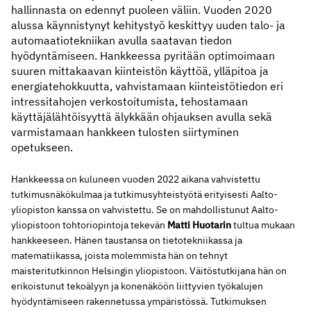
hallinnasta on edennyt puoleen väliin. Vuoden 2020
alussa käynnistynyt kehitystyö keskittyy uuden talo- ja
automaatiotekniikan avulla saatavan tiedon
hyödyntämiseen. Hankkeessa pyritään optimoimaan
suuren mittakaavan kiinteistön käyttöä, ylläpitoa ja
energiatehokkuutta, vahvistamaan kiinteistötiedon eri
intressitahojen verkostoitumista, tehostamaan
käyttäjälähtöisyyttä älykkään ohjauksen avulla sekä
varmistamaan hankkeen tulosten siirtyminen
opetukseen.
Hankkeessa on kuluneen vuoden 2022 aikana vahvistettu
tutkimusnäkökulmaa ja tutkimusyhteistyötä erityisesti Aalto-
yliopiston kanssa on vahvistettu. Se on mahdollistunut Aalto-
yliopistoon tohtoriopintoja tekevän
Matti Huotarin
tultua mukaan
hankkeeseen. Hänen taustansa on tietotekniikassa ja
matematiikassa, joista molemmista hän on tehnyt
maisteritutkinnon Helsingin yliopistoon. Väitöstutkijana hän on
erikoistunut tekoälyyn ja konenäköön liittyvien työkalujen
hyödyntämiseen rakennetussa ympäristössä. Tutkimuksen