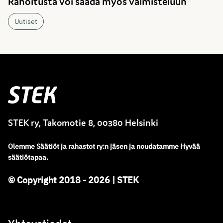
Rahoitusta voi saada myös valmisteluun
Uutiset
Stek
STEK ry, Takomotie 8, 00380 Helsinki
Olemme
Säätiöt ja rahastot ry
:
n jäsen ja noudatamme
Hyvää
säätiötapaa.
© Copyright 2018 - 2026 | STEK