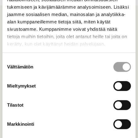
tukemiseen ja kävijämäärämme analysoimiseen. Lisäksi
jaamme sosiaalisen median, mainosalan ja analytiikka-
Ajankohtaiset
alan kumppaneillemme tietoja siitä, miten käytät
Katso kaikki ajankohtaiset
sivustoamme. Kumppanimme voivat yhdistää näitä
Katso myös
tietoja muihin tietoihin, joita olet antanut heille tai joita on
kerätty, kun olet käyttänyt heidän palvelujaan.
Suostumuksen
Välttämätön
valinta
Mieltymykset
Tilastot
Markkinointi