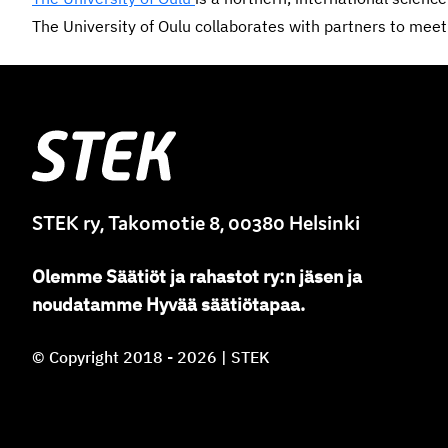
The University of Oulu collaborates with partners to mee
Stek
STEK ry, Takomotie 8, 00380 Helsinki
Olemme
Säätiöt ja rahastot ry
:
n jäsen ja
noudatamme
Hyvää säätiötapaa.
© Copyright 2018 - 2026 | STEK