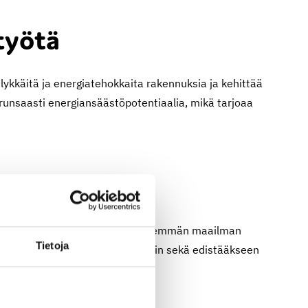
työtä
älykkäitä ja energiatehokkaita rakennuksia ja kehittää
unsaasti energiansäästöpotentiaalia, mikä tarjoaa
ävämmän, älykkäämmän ja inhimillisemmän maailman
Tietoja
in tieto- ja työelämävaatimuksiin sekä edistääkseen