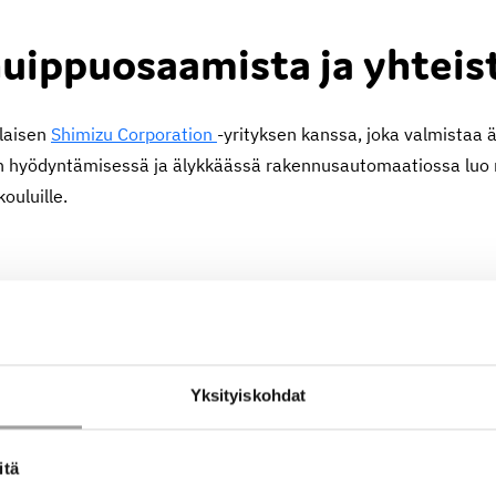
huippuosaamista ja yhteis
ilaisen
Shimizu Corporation
-yrityksen kanssa, joka valmistaa 
n hyödyntämisessä ja älykkäässä rakennusautomaatiossa luo r
ouluille.
tä ja tulevaisuutta
sto, joka tuottaa uutta tieteellistä tietoa ja ratkaisuja kest
Yksityiskohdat
istyötä erilaisten kumppaneiden kanssa vastatakseen muuttuvi
itä