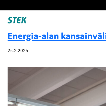
Siirry
suoraan
sisältöön
Stek
Energia-alan kansainväl
25.2.2025