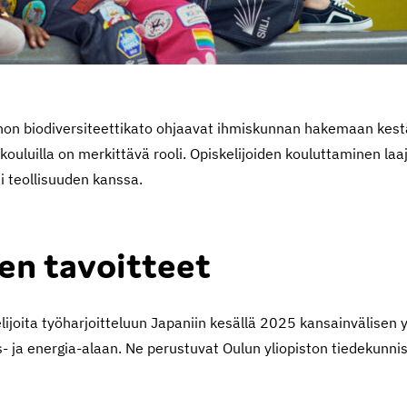
non biodiversiteettikato ohjaavat ihmiskunnan hakemaan kes
uluilla on merkittävä rooli. Opiskelijoiden kouluttaminen laaj
i teollisuuden kanssa.
en tavoitteet
lijoita työharjoitteluun Japaniin kesällä 2025 kansainvälise
- ja energia-alaan. Ne perustuvat Oulun yliopiston tiedekunnis