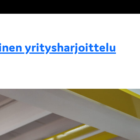
inen yritysharjoittelu