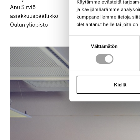
Käytämme evästeitä tarjoama
Anu Sirviö
ja kävijämäärämme analysoim
asiakkuuspäällikkö
kumppaneillemme tietoja siitä
Oulun yliopisto
olet antanut heille tai joita o
Suostumuksen
Välttämätön
valinta
Kiellä