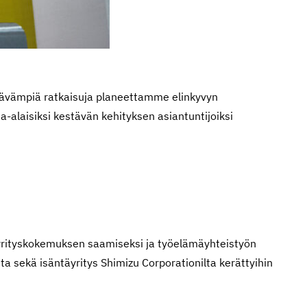
tävämpiä ratkaisuja planeettamme elinkyvyn
a-alaisiksi kestävän kehityksen asiantuntijoiksi
n yrityskokemuksen saamiseksi ja työelämäyhteistyön
ta sekä isäntäyritys Shimizu Corporationilta kerättyihin