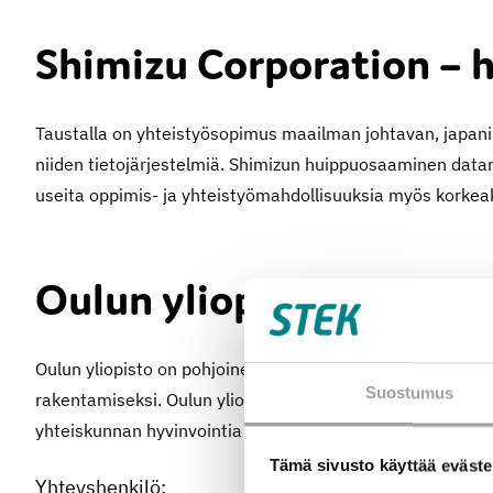
Shimizu Corporation – 
Taustalla on yhteistyösopimus maailman johtavan, japan
niiden tietojärjestelmiä. Shimizun huippuosaaminen data
useita oppimis- ja yhteistyömahdollisuuksia myös korkeak
Oulun yliopisto – tiedet
Oulun yliopisto on pohjoinen, kansainvälinen tiedeyliopi
Suostumus
rakentamiseksi. Oulun yliopisto tekee monipuolista yhte
yhteiskunnan hyvinvointia ja kilpailukykyä
Tämä sivusto käyttää eväste
Yhteyshenkilö: