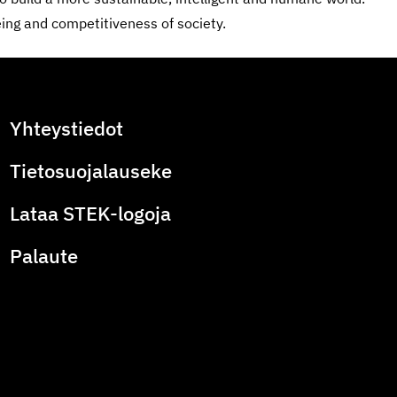
ing and competitiveness of society.
Yhteystiedot
Tietosuojalauseke
Lataa STEK-logoja
Palaute