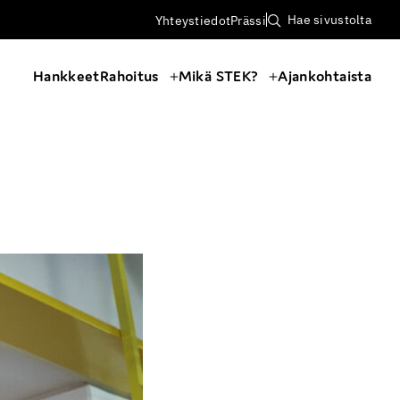
Hae sivustolta
Yhteystiedot
Prässi
Hankkeet
Rahoitus
Mikä STEK?
Ajankohtaista