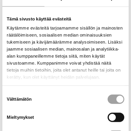
Hanke etenee vaiheittain, alkaen ekosysteemin yhteisen vision ja
kehitystiekartan laatimisella. Tavoitteena on määritellä, millainen
Tämä sivusto käyttää evästeitä
ekosysteemi parhaiten tukisi energiamurrosta ja millä
Käytämme evästeitä tarjoamamme sisällön ja mainosten
yhteistyömalleilla tämä voidaan toteuttaa. Samalla tunnistetaan
räätälöimiseen, sosiaalisen median ominaisuuksien
ensimmäiset konkreettiset hankkeet, joilla voidaan nopeuttaa
uusien ratkaisujen kehittämistä ja käyttöönottoa.
tukemiseen ja kävijämäärämme analysoimiseen. Lisäksi
jaamme sosiaalisen median, mainosalan ja analytiikka-
Tämän jälkeen laajennetaan ja aktivoidaan toimijaverkostoa, joka
alan kumppaneillemme tietoja siitä, miten käytät
koostuu muun muassa kiinteistönomistajista, energiayhtiöistä,
sivustoamme. Kumppanimme voivat yhdistää näitä
suunnittelutoimistoista, teknologiatoimittajista,
tietoja muihin tietoihin, joita olet antanut heille tai joita on
tutkimuslaitoksista ja kasvuyrityksistä. Verkoston pohjalta
kerätty, kun olet käyttänyt heidän palvelujaan.
rakennetaan toimintamalli, joka mahdollistaa tehokkaan
yhteistyön ja yhteishankkeiden valmistelun.
Suostumuksen
Välttämätön
valinta
Osana hanketta kerätään myös kattavasti markkinatietoa
hajautetun energian, kysyntäjouston ja varastoinnin nykytilasta ja
taloudellisista mahdollisuuksista. Erityistä huomiota kiinnitetään
Mieltymykset
myös siihen, miten regulaatiot ja standardit vaikuttavat uusien
ratkaisujen käyttöönottoon.