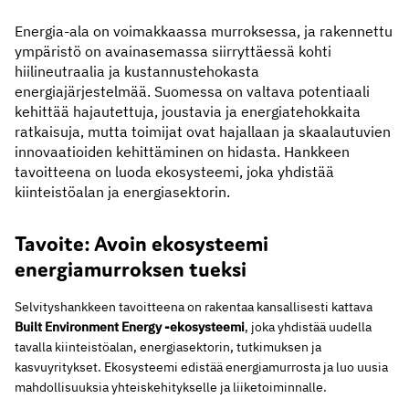
Energia-ala on voimakkaassa murroksessa, ja rakennettu
ympäristö on avainasemassa siirryttäessä kohti
hiilineutraalia ja kustannustehokasta
energiajärjestelmää. Suomessa on valtava potentiaali
kehittää hajautettuja, joustavia ja energiatehokkaita
ratkaisuja, mutta toimijat ovat hajallaan ja skaalautuvien
innovaatioiden kehittäminen on hidasta. Hankkeen
tavoitteena on luoda ekosysteemi, joka yhdistää
kiinteistöalan ja energiasektorin.
Tavoite: Avoin ekosysteemi
energiamurroksen tueksi
Selvityshankkeen tavoitteena on rakentaa kansallisesti kattava
Built Environment Energy -ekosysteemi
, joka yhdistää uudella
tavalla kiinteistöalan, energiasektorin, tutkimuksen ja
kasvuyritykset. Ekosysteemi edistää energiamurrosta ja luo uusia
mahdollisuuksia yhteiskehitykselle ja liiketoiminnalle.