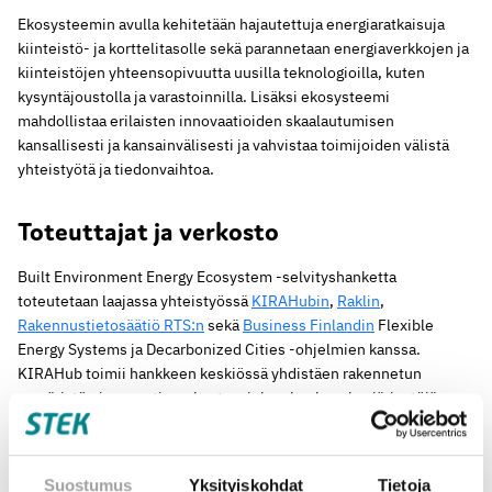
Ekosysteemin avulla kehitetään hajautettuja energiaratkaisuja
kiinteistö- ja korttelitasolle sekä parannetaan energiaverkkojen ja
kiinteistöjen yhteensopivuutta uusilla teknologioilla, kuten
kysyntäjoustolla ja varastoinnilla. Lisäksi ekosysteemi
mahdollistaa erilaisten innovaatioiden skaalautumisen
kansallisesti ja kansainvälisesti ja vahvistaa toimijoiden välistä
yhteistyötä ja tiedonvaihtoa.
Toteuttajat ja verkosto
Built Environment Energy Ecosystem -selvityshanketta
toteutetaan laajassa yhteistyössä
KIRAHubin
,
Raklin
,
Rakennustietosäätiö RTS:n
sekä
Business Finlandin
Flexible
Energy Systems ja Decarbonized Cities -ohjelmien kanssa.
KIRAHub toimii hankkeen keskiössä yhdistäen rakennetun
ympäristön innovaatioverkostoa, johon kuuluu alan järjestöjä,
yrityksiä ja julkisia toimijoita.
Selvityshankkeen eteneminen
Suostumus
Yksityiskohdat
Tietoja