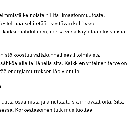
eimmistä keinoista hillitä ilmastonmuutosta.
jestelmää kehitetään kestävän kehityksen
aikki mahdollinen, missä vielä käytetään fossiilisia
enistö koostuu valtakunnallisesti toimivista
sähköalalla tai lähellä sitä. Kaikkien yhteinen tarve on
ttää energiamurroksen läpivientiin.
e
tta osaamista ja ainutlaatuisia innovaatioita. Sillä
sessä. Korkeatasoinen tutkimus tuottaa