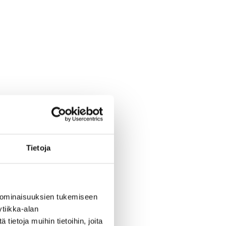
Tietoja
 ominaisuuksien tukemiseen
tiikka-alan
ietoja muihin tietoihin, joita