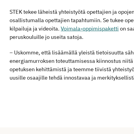
STEK tekee läheistä yhteistyötä opettajien ja opoj
osallistumalla opettajien tapahtumiin. Se tukee ope
kilpailuja ja videoita.
Voimala-oppimispaketti
on saa
peruskouluille jo useita satoja.
– Uskomme, että lisäämällä yleistä tietoisuutta sä
energiamurroksen toteuttamisessa kiinnostus niit
opetuksen kehittämistä ja teemme tiivistä yhteisty
uusille osaajille tehdä innostavaa ja merkityksellis