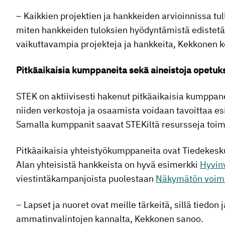
– Kaikkien projektien ja hankkeiden arvioinnissa t
miten hankkeiden tuloksien hyödyntämistä ediste
vaikuttavampia projekteja ja hankkeita, Kekkonen k
Pitkäaikaisia kumppaneita sekä aineistoja opetuk
STEK on aktiivisesti hakenut pitkäaikaisia kumppan
niiden verkostoja ja osaamista voidaan tavoittaa esi
Samalla kumppanit saavat STEKiltä resursseja toim
Pitkäaikaisia yhteistyökumppaneita ovat Tiedekesku
Alan yhteisistä hankkeista on hyvä esimerkki
Hyvinv
viestintäkampanjoista puolestaan
Näkymätön voim
– Lapset ja nuoret ovat meille tärkeitä, sillä tiedo
ammatinvalintojen kannalta, Kekkonen sanoo.