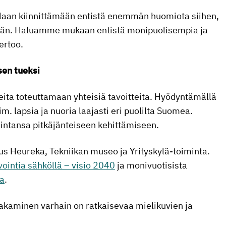
ullaan kiinnittämään entistä enemmän huomiota siihen,
tään. Haluamme mukaan entistä monipuolisempia ja
ertoo.
sen tueksi
eita toteuttamaan yhteisiä tavoitteita. Hyödyntämällä
m. lapsia ja nuoria laajasti eri puolilta Suomea.
intansa pitkäjänteiseen kehittämiseen.
s Heureka, Tekniikan museo ja Yrityskylä-toiminta.
ointia sähköllä – visio 2040
ja monivuotisista
a
.
n jakaminen varhain on ratkaisevaa mielikuvien ja