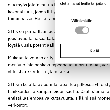
olet antanut heille tai joita o
olla myös jotain muuta kuin tutkimusta kuten tukea
kokonaisuus, johon liittyvä rahoitus voi olla monivuo
Suostumuksen
toiminnassa. Hankerahoituksesta on sopimus tällä 
Välttämätön
valinta
STEK on parhaillaan uudistamassa rahoituksen hake
joustavuutta hakuaikatauluun ja rahoituspäätösten 
löytää uusia potentiaalisia tahoja rahoituksen piirii
Kiellä
Mukaan toivotaan erityisesti korkeakouluja ja muita
monivuotisia hankekumppaneita uudistumaan, verk
yhteishankkeiden löytämiseksi.
STEKin kuluttajaviestintä tapahtuu jatkossa yhteis
hankkeiden ja kampanjoiden kautta. Osallistumalla 
entistä laajempaa vaikuttavuutta, sillä niissä mone
verkostot.