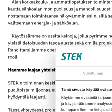
– Alan korkeakoulu- ja ammattiopetuksen toimintamal
kautta sähköalan monipuolisuus ja mahdollisuudet
nostamaan toimintaansa näkyvämmin esiin, sillä s
valitsemaan energia- ja sähköalan.
– Käytössämme on useita keinoja, joilla pyrimme 
yleistä tietoisuuden tasoa alasta sekä omilla proj
Rahoittamillamme opetuksen kehittämisellä ja tutkim
rooli.
Haemme laajaa yhteistyötä ja uusia toimijoita
Suostumus
STEKin toiminnan keskiössä on sähköalan projektien
puolitoista miljoonaa euroa vuodessa. Se kohdistuu 
Tämä sivusto käyttää eväste
hyödyntää laajasti.
Käytämme evästeitä tarjoama
ja kävijämäärämme analysoim
Tässä yhteydessä projektilla tarkoitetaan yksittäistä 
kumppaneillemme tietoja siitä