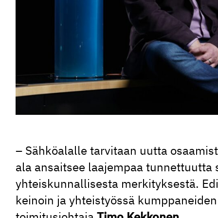
– Sähköalalle tarvitaan uutta osaamista
ala ansaitsee laajempaa tunnettuutta 
yhteiskunnallisesta merkityksestä. Ed
keinoin ja yhteistyössä kumppaneiden
toimitusjohtaja
Timo Kekkonen
.