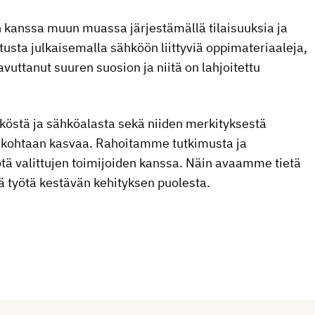
en kanssa muun muassa järjestämällä tilaisuuksia ja
tusta julkaisemalla sähköön liittyviä oppimateriaaleja,
vuttanut suuren suosion ja niitä on lahjoitettu
hköstä ja sähköalasta sekä niiden merkityksestä
ä kohtaan kasvaa. Rahoitamme tutkimusta ja
ötä valittujen toimijoiden kanssa. Näin avaamme tietä
tä työtä kestävän kehityksen puolesta.