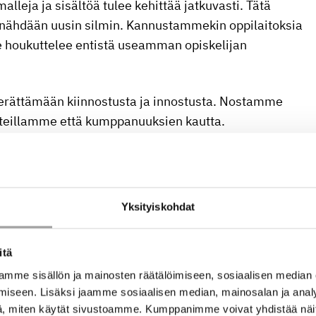
leja ja sisältöä tulee kehittää jatkuvasti. Tätä
 nähdään uusin silmin. Kannustammekin oppilaitoksia
e houkuttelee entistä useamman opiskelijan
herättämään kiinnostusta ja innostusta. Nostamme
ekteillamme että kumppanuuksien kautta.
ustulosten jalkauttamisella on niilläkin siinä tärkeä
Yksityiskohdat
 ja hankkeiden rahoitus, mihin käytetään noin
yleishyödyllisiin projekteihin, joiden tuloksia voidaan
itä
mme sisällön ja mainosten räätälöimiseen, sosiaalisen median
iseen. Lisäksi jaamme sosiaalisen median, mainosalan ja analy
toteutusta, jolla on selkeä tavoite ja aikataulu. Se voi
, miten käytät sivustoamme. Kumppanimme voivat yhdistää näitä t