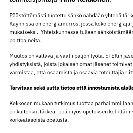
Päästöttömästi tuotettu sähkö nähdään yhtenä tärk
Käynnissä on energiamurros, jossa koko energiajär
mukaiseksi. Yhteiskunnassa tullaan sähköistämään k
polttoaineita.
Muutos on valtava ja vaatii paljon työtä. STEKin jäs
yhdistyksistä, joista jokaisen omat jäsenet toimivat 
varmistaa, että osaamista ja osaavia toteuttajia rii
Tarvitaan sekä uutta tietoa että innostamista alall
Kekkosen mukaan tutkimus tuottaa parhaimmillaan uu
on kuitenkin tärkeä rooli myös opetuksen kehittämi
korkeatasoista opetusta.