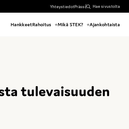
Hae sivustolta
Yhteystiedot
Prässi
Hankkeet
Rahoitus
Mikä STEK?
Ajankohtaista
sta tulevaisuuden