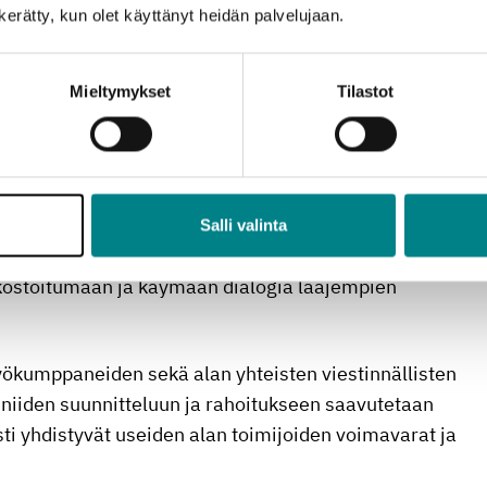
n kerätty, kun olet käyttänyt heidän palvelujaan.
 hakijan viestinnälle. Hanke puolestaan on isompi
tista ja kattaa useita eri osa-alueita organisaation
hetkellä neljän korkeakoulun kanssa.
Mieltymykset
Tilastot
mista selkeyttämällä kriteerejä sekä lisäämällä
tekoon. Tavoitteena on palvella hakijoita paremmin ja
n.
Salli valinta
 oppilaitoksia. Lisäksi halutaan rohkaista
ostoitumaan ja käymään dialogia laajempien
työkumppaneiden sekä alan yhteisten viestinnällisten
niiden suunnitteluun ja rahoitukseen saavutetaan
sti yhdistyvät useiden alan toimijoiden voimavarat ja