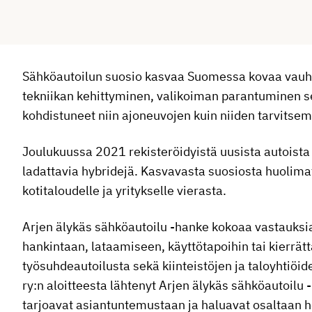
Sähköautoilun suosio kasvaa Suomessa kovaa vauht
tekniikan kehittyminen, valikoiman parantuminen sek
kohdistuneet niin ajoneuvojen kuin niiden tarvitse
Joulukuussa 2021 rekisteröidyistä uusista autoista 4
ladattavia hybridejä. Kasvavasta suosiosta huolima
kotitaloudelle ja yritykselle vierasta.
Arjen älykäs sähköautoilu -hanke kokoaa vastauksia
hankintaan, lataamiseen, käyttötapoihin tai kierrä
työsuhdeautoilusta sekä kiinteistöjen ja taloyhtiöi
ry:n aloitteesta lähtenyt Arjen älykäs sähköautoilu 
tarjoavat asiantuntemustaan ja haluavat osaltaan 