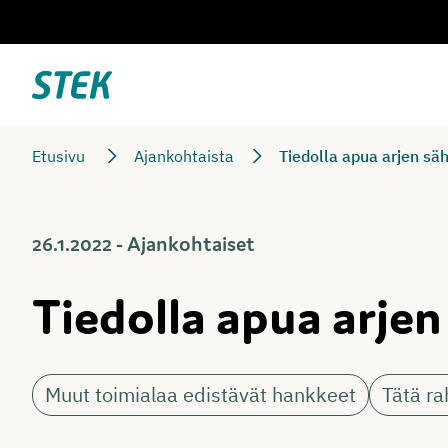
Siirry
suoraan
sisältöön
Stek
Etusivu
Ajankohtaista
Tiedolla apua arjen sä
26.1.2022 - Ajankohtaiset
Tiedolla apua arje
Muut toimialaa edistävät hankkeet
Tätä r