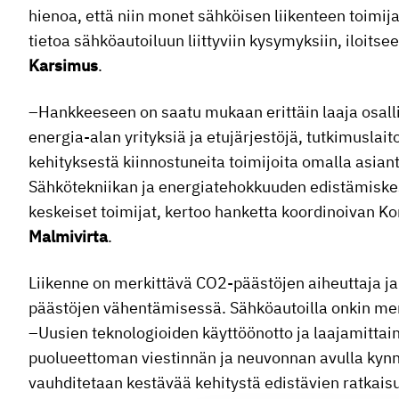
hienoa, että niin monet sähköisen liikenteen toimij
tietoa sähköautoiluun liittyviin kysymyksiin, iloits
Karsimus
.
–Hankkeeseen on saatu mukaan erittäin laaja osalli
energia-alan yrityksiä ja etujärjestöjä, tutkimuslait
kehityksestä kiinnostuneita toimijoita omalla asia
Sähkötekniikan ja energiatehokkuuden edistämiskesk
keskeiset toimijat, kertoo hanketta koordinoivan K
Malmivirta
.
Liikenne on merkittävä CO2-päästöjen aiheuttaja j
päästöjen vähentämisessä. Sähköautoilla onkin merk
–Uusien teknologioiden käyttöönotto ja laajamittain
puolueettoman viestinnän ja neuvonnan avulla kynn
vauhditetaan kestävää kehitystä edistävien ratkais