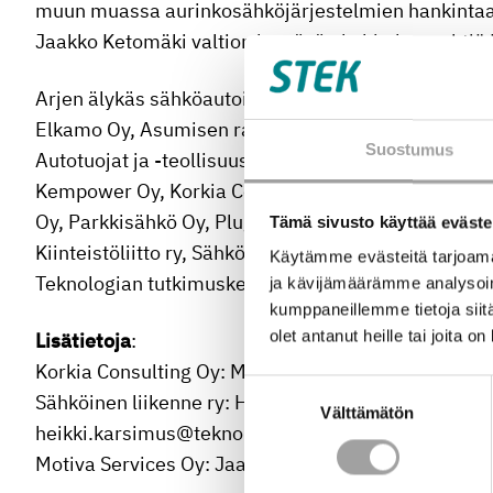
muun muassa aurinkosähköjärjestelmien hankintaan 
Jaakko Ketomäki valtion kestävän kehityksen yhtiö 
Arjen älykäs sähköautoilu -hankkeessa mukana olev
Elkamo Oy, Asumisen rahoitus- ja kehittämiskeskus,
Suostumus
Autotuojat ja -teollisuus ry, EMabler Oy, Energiateol
Kempower Oy, Korkia Consulting Oy, LUT-yliopisto,
Oy, Parkkisähkö Oy, Plugit Finland Oy, Raecom Oy
Tämä sivusto käyttää eväste
Kiinteistöliitto ry, Sähköautoilijat ry, Sähköinen lii
Käytämme evästeitä tarjoama
Teknologian tutkimuskeskus VTT Oy, Tmi Vesa Linj
ja kävijämäärämme analysoim
kumppaneillemme tietoja siitä
olet antanut heille tai joita o
Lisätietoja
:
Korkia Consulting Oy: Martti Malmivirta, Executiv
Suostumuksen
Sähköinen liikenne ry: Heikki Karsimus, toimitusjo
Välttämätön
valinta
heikki.karsimus@teknologiateollisuus.fi
Motiva Services Oy: Jaakko Ketomäki, johtava asia