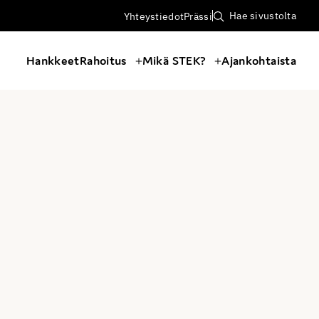
Hae sivustolta
Yhteystiedot
Prässi
Hankkeet
Rahoitus
Mikä STEK?
Ajankohtaista