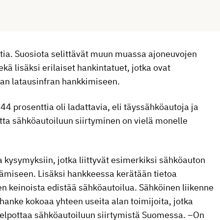
ia. Suosiota selittävät muun muassa ajoneuvojen
ä lisäksi erilaiset hankintatuet, jotka ovat
man latausinfran hankkimiseen.
4 prosenttia oli ladattavia, eli täyssähköautoja ja
tta sähköautoiluun siirtyminen on vielä monelle
 kysymyksiin, jotka liittyvät esimerkiksi sähköauton
ttämiseen. Lisäksi hankkeessa kerätään tietoa
den keinoista edistää sähköautoilua. Sähköinen liikenne
-hanke kokoaa yhteen useita alan toimijoita, jotka
helpottaa sähköautoiluun siirtymistä Suomessa. –On