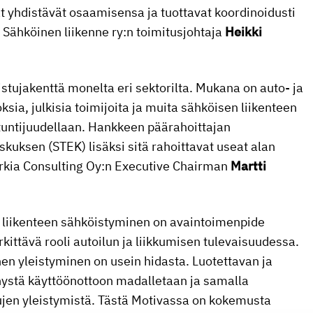
at yhdistävät osaamisensa ja tuottavat koordinoidusti
ee Sähköinen liikenne ry:n toimitusjohtaja
Heikki
stujakenttä monelta eri sektorilta. Mukana on auto- ja
oksia, julkisia toimijoita ja muita sähköisen liikenteen
ntuntijuudellaan. Hankkeen päärahoittajan
uksen (STEK) lisäksi sitä rahoittavat useat alan
orkia Consulting Oy:n Executive Chairman
Martti
a liikenteen sähköistyminen on avaintoimenpide
ittävä rooli autoilun ja liikkumisen tulevaisuudessa.
en yleistyminen on usein hidasta. Luotettavan ja
ystä käyttöönottoon madalletaan ja samalla
ujen yleistymistä. Tästä Motivassa on kokemusta