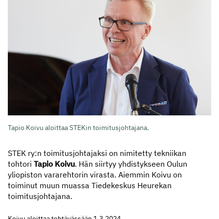
Tapio Koivu aloittaa STEKin toimitusjohtajana.
STEK ry:n toimitusjohtajaksi on nimitetty tekniikan
tohtori
Tapio Koivu
. Hän siirtyy yhdistykseen Oulun
yliopiston vararehtorin virasta. Aiemmin Koivu on
toiminut muun muassa Tiedekeskus Heurekan
toimitusjohtajana.
Koivu aloittaa tehtävässään 1.3.2024.