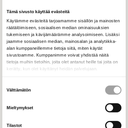
Tämä sivusto käyttää evästeitä
Käytämme evästeitä tarjoamamme sisällön ja mainosten
räätälöimiseen, sosiaalisen median ominaisuuksien
tukemiseen ja kävijämäärämme analysoimiseen. Lisäksi
jaamme sosiaalisen median, mainosalan ja analytiikka-
alan kumppaneillemme tietoja siitä, miten käytät
sivustoamme. Kumppanimme voivat yhdistää näitä
tietoja muihin tietoihin, joita olet antanut heille tai joita on
25.6.2026 - Ajankohtaiset
kerätty, kun olet käyttänyt heidän palvelujaan.
STEK lomailee heinäkuun
Suostumuksen
Uutiset
Välttämätön
valinta
Mieltymykset
Tilastot