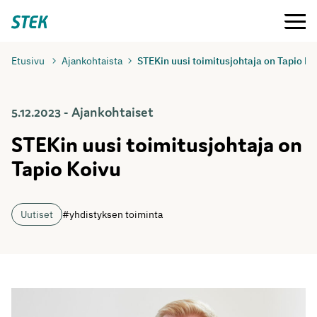
Siirry
Valikko
Stek
suoraan
sisältöön
Etusivu
Ajankohtaista
STEKin uusi toimitusjohtaja on Tapio Ko
5.12.2023 - Ajankohtaiset
STEKin uusi toimitusjohtaja on
Tapio Koivu
Uutiset
#yhdistyksen toiminta