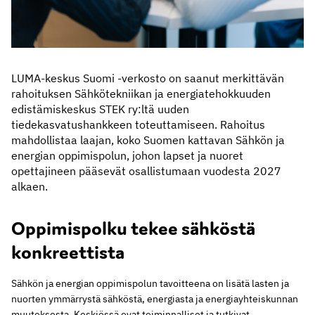
LUMA-keskus Suomi -verkosto on saanut merkittävän
rahoituksen Sähkötekniikan ja energiatehokkuuden
edistämiskeskus STEK ry:ltä uuden
tiedekasvatushankkeen toteuttamiseen. Rahoitus
mahdollistaa laajan, koko Suomen kattavan Sähkön ja
energian oppimispolun, johon lapset ja nuoret
opettajineen pääsevät osallistumaan vuodesta 2027
alkaen.
Oppimispolku tekee sähköstä
konkreettista
Sähkön ja energian oppimispolun tavoitteena on lisätä lasten ja
nuorten ymmärrystä sähköstä, energiasta ja energiayhteiskunnan
muutoksesta. Keskiössä ovat toiminnalliset ja tutkivat