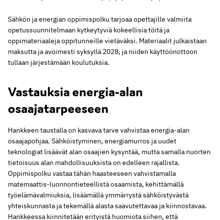
Sähkön ja energian oppimispolku tarjoaa opettajille valmiita
opetussuunnitelmaan kytkeytyviä kokeellisia töitä ja
oppimateriaaleja oppitunneille vietäväksi. Materiaalit julkaistaan
maksutta ja avoimesti syksyllä 2028, ja niiden käyttöönottoon
tullaan järjestämään koulutuksia.
Vastauksia energia-alan
osaajatarpeeseen
Hankkeen taustalla on kasvava tarve vahvistaa energia-alan
osaajapohjaa. Sähköistyminen, energiamurros ja uudet
teknologiat lisäävät alan osaajien kysyntää, mutta samalla nuorten
tietoisuus alan mahdollisuuksista on edelleen rajallista.
Oppimispolku vastaa tähän haasteeseen vahvistamalla
matemaattis-luonnontieteellistä osaamista, kehittämällä
työelämävalmiuksia, lisäämällä ymmärrystä sähköistyvästä
yhteiskunnasta ja tekemällä alasta saavutettavaa ja kiinnostavaa.
Hankkeessa kiinnitetään erityistä huomiota siihen, että