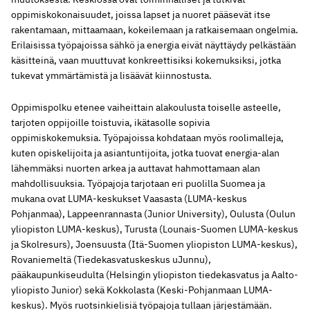
oppimiskokonaisuudet, joissa lapset ja nuoret pääsevät itse
rakentamaan, mittaamaan, kokeilemaan ja ratkaisemaan ongelmia.
Erilaisissa työpajoissa sähkö ja energia eivät näyttäydy pelkästään
käsitteinä, vaan muuttuvat konkreettisiksi kokemuksiksi, jotka
tukevat ymmärtämistä ja lisäävät kiinnostusta.
Oppimispolku etenee vaiheittain alakoulusta toiselle asteelle,
tarjoten oppijoille toistuvia, ikätasolle sopivia
oppimiskokemuksia. Työpajoissa kohdataan myös roolimalleja,
kuten opiskelijoita ja asiantuntijoita, jotka tuovat energia-alan
lähemmäksi nuorten arkea ja auttavat hahmottamaan alan
mahdollisuuksia. Työpajoja tarjotaan eri puolilla Suomea ja
mukana ovat LUMA-keskukset Vaasasta (LUMA-keskus
Pohjanmaa), Lappeenrannasta (Junior University), Oulusta (Oulun
yliopiston LUMA-keskus), Turusta (Lounais-Suomen LUMA-keskus
ja Skolresurs), Joensuusta (Itä-Suomen yliopiston LUMA-keskus),
Rovaniemeltä (Tiedekasvatuskeskus uJunnu),
pääkaupunkiseudulta (Helsingin yliopiston tiedekasvatus ja Aalto-
yliopisto Junior) sekä Kokkolasta (Keski-Pohjanmaan LUMA-
keskus). Myös ruotsinkielisiä työpajoja tullaan järjestämään.