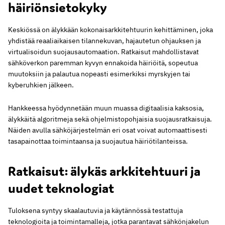
häiriönsietokyky
Keskiössä on älykkään kokonaisarkkitehtuurin kehittäminen, joka
yhdistää reaaliaikaisen tilannekuvan, hajautetun ohjauksen ja
virtualisoidun suojausautomaation. Ratkaisut mahdollistavat
sähköverkon paremman kyvyn ennakoida häiriöitä, sopeutua
muutoksiin ja palautua nopeasti esimerkiksi myrskyjen tai
kyberuhkien jälkeen.
Hankkeessa hyödynnetään muun muassa digitaalisia kaksosia,
älykkäitä algoritmeja sekä ohjelmistopohjaisia suojausratkaisuja.
Näiden avulla sähköjärjestelmän eri osat voivat automaattisesti
tasapainottaa toimintaansa ja suojautua häiriötilanteissa.
Ratkaisut: älykäs arkkitehtuuri ja
uudet teknologiat
Tuloksena syntyy skaalautuvia ja käytännössä testattuja
teknologioita ja toimintamalleja, jotka parantavat sähkönjakelun