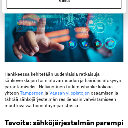
Kiellä
Hankkeessa kehitetään uudenlaisia ratkaisuja
sähköverkkojen toimintavarmuuden ja häiriönsietokyvyn
parantamiseksi. Nelivuotinen tutkimushanke kokoaa
yhteen
Tampereen
ja
Vaasan yliopistojen
osaamisen ja
tähtää sähköjärjestelmän resilienssin vahvistamiseen
muuttuvassa toimintaympäristössä.
Tavoite: sähköjärjestelmän parempi