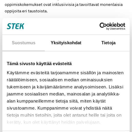
oppimiskokemukset ovat inklusiivisia ja tavoittavat monenlaisia
oppijoita eri taustoista.
Hankkeen keskeinen tavoite on jättää pysyvä jälki suomalaiseen
koulutusjärjestelmään. Tuloksena syntyy avoin, skaalautuva ja
pysyvä toimintamalli, joka juurtuu osaksi LUMA-keskus Suomi -
Suostumus
Yksityiskohdat
Tietoja
verkoston perustoimintaa. Kaikki oppimispolun materiaalit ja
toimintatavat jäävät käyttöön hankkeen jälkeen.
Tämä sivusto käyttää evästeitä
Seuraavat askeleet oppimispolulla
Käytämme evästeitä tarjoamamme sisällön ja mainosten
räätälöimiseen, sosiaalisen median ominaisuuksien
Osallistua voi monella tapaa. Verkosto teettää tarvekartoituksen
tukemiseen ja kävijämäärämme analysoimiseen. Lisäksi
sähkön ja energian teemoista syksyllä 2026, pilotoi uusia
työpajoja ja materiaaleja oppilasryhmien kanssa keväällä 2027 ja
jaamme sosiaalisen median, mainosalan ja analytiikka-
avaa kaikille avoimet työpajat varattavaksi syksyllä 2027.
alan kumppaneillemme tietoja siitä, miten käytät
Työpajoihin voi osallistua koko vuoden 2028 ajan. Kaikki hankkeen
sivustoamme. Kumppanimme voivat yhdistää näitä
materiaalit tullaan julkaisemaan
Avointen oppimateriaalien
tietoja muihin tietoihin, joita olet antanut heille tai joita on
kirjastossa
syksyllä 2028 opettajien vapaaseen käyttöön.
kerätty, kun olet käyttänyt heidän palvelujaan.