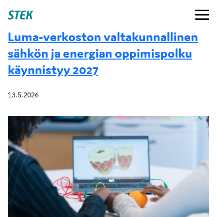
Siirry
Valikko
Stek
suoraan
sisältöön
Luma-verkoston valtakunnallinen
sähkön ja energian oppimispolku
käynnistyy 2027
13.5.2026