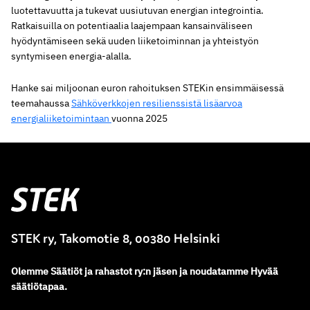
luotettavuutta ja tukevat uusiutuvan energian integrointia.
Ratkaisuilla on potentiaalia laajempaan kansainväliseen
hyödyntämiseen sekä uuden liiketoiminnan ja yhteistyön
syntymiseen energia-alalla.
Hanke sai miljoonan euron rahoituksen STEKin ensimmäisessä
teemahaussa
Sähköverkkojen resilienssistä lisäarvoa
energialiiketoimintaan
vuonna 2025
Stek
STEK ry, Takomotie 8, 00380 Helsinki
Olemme
Säätiöt ja rahastot ry
:
n jäsen ja noudatamme
Hyvää
säätiötapaa.