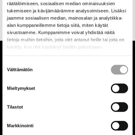
räätälöimiseen, sosiaalisen median ominaisuuksien
tukemiseen ja kävijämäärämme analysoimiseen. Lisäksi
jaamme sosiaalisen median, mainosalan ja analytiikka-
alan kumppaneillemme tietoja siitä, miten käytät
sivustoamme. Kumppanimme voivat yhdistää näitä
tietoja muihin tietoihin, joita olet antanut heille tai joita on
kerätty, kun olet käyttänyt heidän palvelujaan.
Stek
Suostumuksen
Välttämätön
valinta
STEK ry, Takomotie 8, 00380 Helsinki
Mieltymykset
Olemme
Säätiöt ja rahastot ry
:
n jäsen ja noudatamme
Hyvää
säätiötapaa.
Tilastot
© Copyright 2018 - 2026 | STEK
Markkinointi