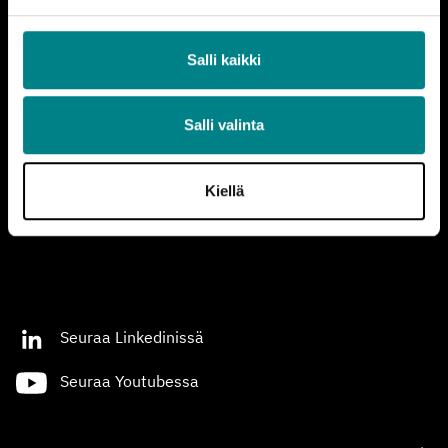
Yhteystiedot
Salli kaikki
Tietosuojalauseke
Lataa STEK-logoja
Salli valinta
Palaute
Kiellä
Seuraa Linkedinissä
Seuraa Youtubessa