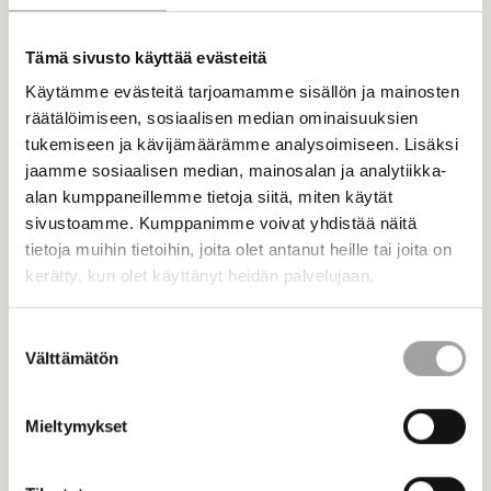
Tämä sivusto käyttää evästeitä
Käytämme evästeitä tarjoamamme sisällön ja mainosten
räätälöimiseen, sosiaalisen median ominaisuuksien
tukemiseen ja kävijämäärämme analysoimiseen. Lisäksi
jaamme sosiaalisen median, mainosalan ja analytiikka-
alan kumppaneillemme tietoja siitä, miten käytät
sivustoamme. Kumppanimme voivat yhdistää näitä
tietoja muihin tietoihin, joita olet antanut heille tai joita on
25.6.2026 - Ajankohtaiset
kerätty, kun olet käyttänyt heidän palvelujaan.
STEK lomailee heinäkuun
Suostumuksen
Uutiset
Välttämätön
valinta
Mieltymykset