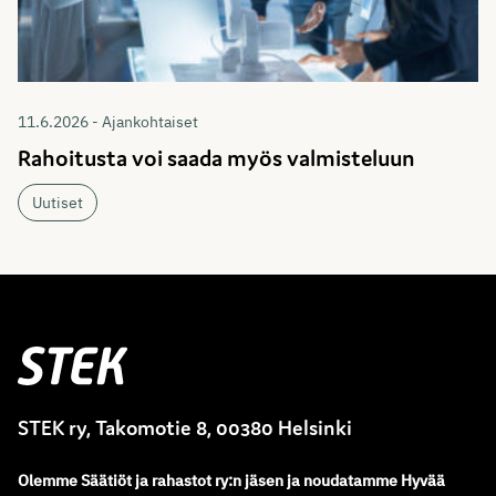
11.6.2026 - Ajankohtaiset
Rahoitusta voi saada myös valmisteluun
Uutiset
Stek
STEK ry, Takomotie 8, 00380 Helsinki
Olemme
Säätiöt ja rahastot ry
:
n jäsen ja noudatamme
Hyvää