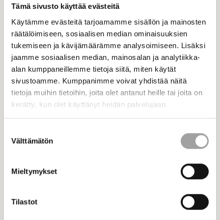
Tämä sivusto käyttää evästeitä
Käytämme evästeitä tarjoamamme sisällön ja mainosten
räätälöimiseen, sosiaalisen median ominaisuuksien
tukemiseen ja kävijämäärämme analysoimiseen. Lisäksi
jaamme sosiaalisen median, mainosalan ja analytiikka-
alan kumppaneillemme tietoja siitä, miten käytät
sivustoamme. Kumppanimme voivat yhdistää näitä
25.6.2026 - Ajankohtaiset
tietoja muihin tietoihin, joita olet antanut heille tai joita on
STEK lomailee heinäkuun
kerätty, kun olet käyttänyt heidän palvelujaan.
Uutiset
Suostumuksen
Välttämätön
valinta
Mieltymykset
Tilastot