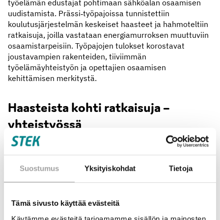
työelämän edustajat pohtimaan sähköalan osaamisen
uudistamista. Prässi‑työpajoissa tunnistettiin
koulutusjärjestelmän keskeiset haasteet ja hahmoteltiin
ratkaisuja, joilla vastataan energiamurroksen muuttuviin
osaamistarpeisiin. Työpajojen tulokset korostavat
joustavampien rakenteiden, tiiviimmän
työelämäyhteistyön ja opettajien osaamisen
kehittämisen merkitystä.
Haasteista kohti ratkaisuja –
yhteistyössä
Tammikuussa tiivistimme alan koulutuksen haasteita koskemaan
erityisesti opettajien valmiuksia vastata alan nopeasti kasvaviin
sisältö‑, pedagogiikka‑ ja yhteistyötarpeisiin, niin ammatillisessa
Suostumus
Yksityiskohdat
Tietoja
kuin korkea-asteen koulutuksessa. Maaliskuussa jatkoimme
kahden työpajan voimin, joissa näkökulmia oli hajautettu
opettamisen tapoihin (19.3.) ja muuttuviin siaältöihin (27.3.) Voit
Tämä sivusto käyttää evästeitä
ladata yhteenvedot molempien työpajan keskusteluista alta.
Käytämme evästeitä tarjoamamme sisällön ja mainosten