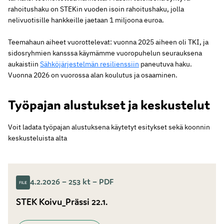
rahoitushaku on STEKin vuoden isoin rahoitushaku, jolla
nelivuotisille hankkeille jaetaan 1 miljoona euroa.
Teemahaun aiheet vuorottelevat: vuonna 2025 aiheen oli TKI, ja
sidosryhmien kansssa käymämme vuoropuhelun seurauksena
aukaistiin
Sähköjärjestelmän resilienssiin
paneutuva haku.
Vuonna 2026 on vuorossa alan koulutus ja osaaminen.
Työpajan alustukset ja keskustelut
Voit ladata työpajan alustuksena käytetyt esitykset sekä koonnin
keskusteluista alta
4.2.2026 – 253 kt – PDF
STEK Koivu_Prässi 22.1.