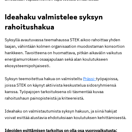
Ideahaku valmistelee syksyn
rahoitushakua
Syksyllä avautuvassa teemahaussa STEK aikoo rahoittaa yhden
laajan, vähintään kolmen organisaation muodostaman konsortion
hankkeen. Tavoitteena on huo­mattava, pitkän aikavälin vaikutus
energiamurroksen osaajapulaan sekä alan koulutukseen
ekosysteemipohjaisesti.
Syksyn teemoitettua hakua on valmisteltu
Prässi-
työpajoissa,
joissa STEK on käynyt aktiivista keskustelua sidosryhmiensä
kanssa. Työpajojen tarkoituksena oli täsmentää kuvaa
rahoitushaun painopisteistä ja kriteereistä.
Ideahaku on valmistautumista syksyn hakuun, ja siinä hakijat
voivat esittää alustavia ehdotuksiaan koulutuksen kehittämisestä.
Ideoiden esittämisen tarkoitus on olla osa vuorovaikutusta;