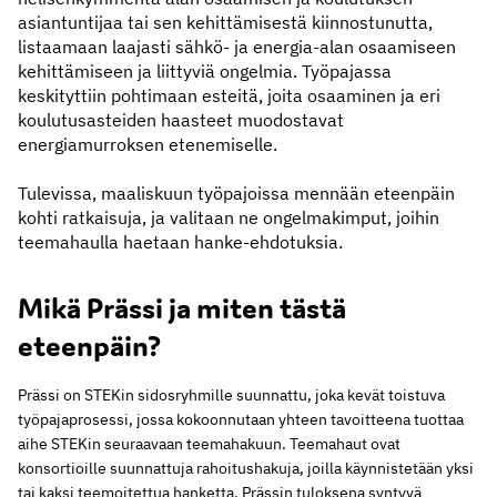
asiantuntijaa tai sen kehittämisestä kiinnostunutta,
listaamaan laajasti sähkö- ja energia-alan osaamiseen
kehittämiseen ja liittyviä ongelmia. Työpajassa
keskityttiin pohtimaan esteitä, joita osaaminen ja eri
koulutusasteiden haasteet muodostavat
energiamurroksen etenemiselle.
Tulevissa, maaliskuun työpajoissa mennään eteenpäin
kohti ratkaisuja, ja valitaan ne ongelmakimput, joihin
teemahaulla haetaan hanke-ehdotuksia.
Mikä Prässi ja miten tästä
eteenpäin?
Prässi on STEKin sidosryhmille suunnattu, joka kevät toistuva
työpajaprosessi, jossa kokoonnutaan yhteen tavoitteena tuottaa
aihe STEKin seuraavaan teemahakuun. Teemahaut ovat
konsortioille suunnattuja rahoitushakuja, joilla käynnistetään yksi
tai kaksi teemoitettua hanketta. Prässin tuloksena syntyvä