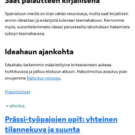
Saat palautteen kirjallisena
Sparrailuun meillä on liian vähän resursseja, mutta saat kirjallisen
arvion ideastasi ja evästystä tulevaan teemahakuun. Kerromme
myös, suosittelemmeko ideasi perusteella rahoituksen hakemista
syksyn teemahaussa.
Ideahaun ajankohta
Ideahaku tarkemmin määriteltyine kriteereineen aukeaa
huhtikuussa ja jatkuu elokuun alkuun. Hakuilmoitus avautuu pian
sivujemme
Rahoitus-osiossa
.
Prässi
Uutiset
rahoitus
Prässi-työpajojen opit: yhteinen
tilannekuva ja suunta