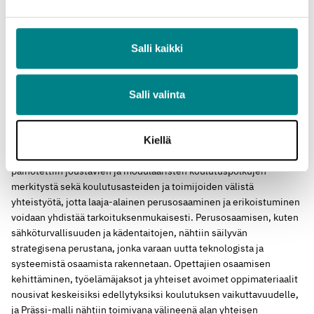
Lataa tiedosto
Salli kaikki
Salli valinta
Muuttuvat sisällöt ja koulutuspolut
(27.3.2026)
Viimeinen Prässi-työpaja keskittyi ratkaisuihin, joilla sähköalan
koulutusta ja osaamista voidaan uudistaa vastaamaan
Kiellä
energiamurroksen pitkän aikavälin vaatimuksia. Työpajassa
painotettiin joustavien ja modulaaristen koulutuspolkujen
merkitystä sekä koulutusasteiden ja toimijoiden välistä
yhteistyötä, jotta laaja-alainen perusosaaminen ja erikoistuminen
voidaan yhdistää tarkoituksenmukaisesti. Perusosaamisen, kuten
sähköturvallisuuden ja kädentaitojen, nähtiin säilyvän
strategisena perustana, jonka varaan uutta teknologista ja
systeemistä osaamista rakennetaan. Opettajien osaamisen
kehittäminen, työelämäjaksot ja yhteiset avoimet oppimateriaalit
nousivat keskeisiksi edellytyksiksi koulutuksen vaikuttavuudelle,
ja Prässi-malli nähtiin toimivana välineenä alan yhteisen