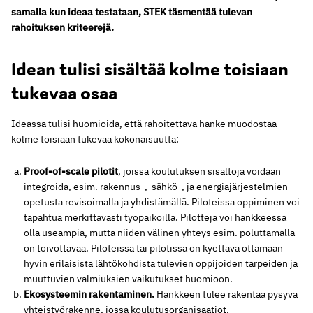
samalla kun ideaa testataan, STEK täsmentää tulevan
rahoituksen kriteerejä.
Idean tulisi sisältää kolme toisiaan
tukevaa osaa
Ideassa tulisi huomioida, että rahoitettava hanke muodostaa
kolme toisiaan tukevaa kokonaisuutta:
Proof-of-scale pilotit
, joissa koulutuksen sisältöjä voidaan
integroida, esim. rakennus-, sähkö-, ja energiajärjestelmien
opetusta revisoimalla ja yhdistämällä. Piloteissa oppiminen voi
tapahtua merkittävästi työpaikoilla. Pilotteja voi hankkeessa
olla useampia, mutta niiden välinen yhteys esim. poluttamalla
on toivottavaa. Piloteissa tai pilotissa on kyettävä ottamaan
hyvin erilaisista lähtökohdista tulevien oppijoiden tarpeiden ja
muuttuvien valmiuksien vaikutukset huomioon.
Ekosysteemin rakentaminen.
Hankkeen tulee rakentaa pysyvä
yhteistyörakenne, jossa koulutusorganisaatiot,