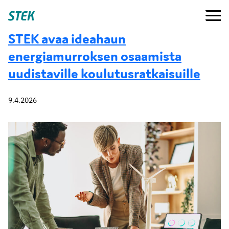
Siirry
Valikko
Stek
suoraan
sisältöön
STEK avaa ideahaun
energiamurroksen osaamista
uudistaville koulutusratkaisuille
9.4.2026