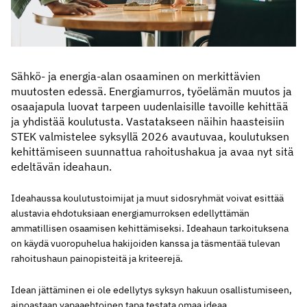
Sähkö- ja energia-alan osaaminen on merkittävien
muutosten edessä. Energiamurros, työelämän muutos ja
osaajapula luovat tarpeen uudenlaisille tavoille kehittää
ja yhdistää koulutusta. Vastatakseen näihin haasteisiin
STEK valmistelee syksyllä 2026 avautuvaa, koulutuksen
kehittämiseen suunnattua rahoitushakua ja avaa nyt sitä
edeltävän ideahaun.
Ideahaussa koulutustoimijat ja muut sidosryhmät voivat esittää
alustavia ehdotuksiaan energiamurroksen edellyttämän
ammatillisen osaamisen kehittämiseksi. Ideahaun tarkoituksena
on käydä vuoropuhelua hakijoiden kanssa ja täsmentää tulevan
rahoitushaun painopisteitä ja kriteerejä.
Idean jättäminen ei ole edellytys syksyn hakuun osallistumiseen,
ainoastaan vapaaehtoinen tapa testata omaa ideaa.