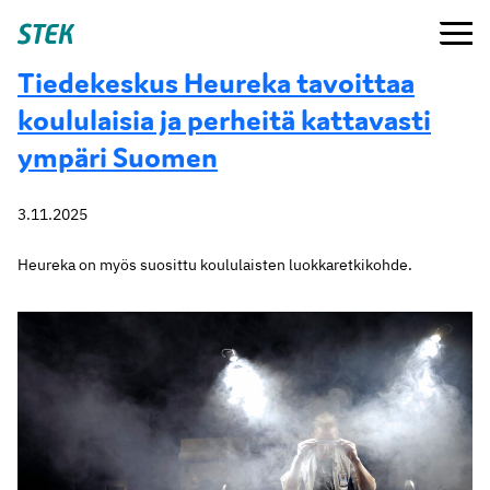
Siirry
Valikko
Stek
suoraan
sisältöön
Tiedekeskus Heureka tavoittaa
koululaisia ja perheitä kattavasti
ympäri Suomen
3.11.2025
Heureka on myös suosittu koululaisten luokkaretkikohde.