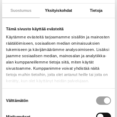
Suostumus
Yksityiskohdat
Tietoja
Suomessa tehdään tutkitusti vaikuttavaa ja tehokasta työtä
lasten ja nuorten talous-, työelämä- ja yrittäjyystaitojen eteen.
Tämä sivusto käyttää evästeitä
Maailman parhaana koulutusinnovaationa palkittu
Käytämme evästeitä tarjoamamme sisällön ja mainosten
oppimisympäristö
Yrityskylä
perustuu opetussuunnitelmaan ja
tavoittaa noin 85% kaikista Suomen kuudes- ja
räätälöimiseen, sosiaalisen median ominaisuuksien
yhdeksäsluokkalaisista. NYT Yrityskylä -kokonaisuuden
tukemiseen ja kävijämäärämme analysoimiseen. Lisäksi
muodostavat opekoulutus, Yrityskylä-oppitunnit sekä
jaamme sosiaalisen median, mainosalan ja analytiikka-
elämyksellinen päivä oppimisympäristössä, itse Yrityskylässä
.
alan kumppaneillemme tietoja siitä, miten käytät
sivustoamme. Kumppanimme voivat yhdistää näitä
Yrityskylä on varmasti monelle peruskoululaisen vanhemmallekin
tietoja muihin tietoihin, joita olet antanut heille tai joita on
jo tuttu, viimeistään Yrityskylä-vierailujen jälkeen kotiin asti
kerätty, kun olet käyttänyt heidän palvelujaan.
läikehtineen innostuksen myötä. Yrityskylä on fyysinen
oppimisympäristö, johon mennään viettämään koulupäivä.
Yrityskylä – vierailuun valmistaudutaan etukäteen kymmenen
Suostumuksen
Välttämätön
oppitunnin verran.
valinta
Kuudesluokkalaiset tutustuvat työnhaun, palkanmaksun ja
Mieltymykset